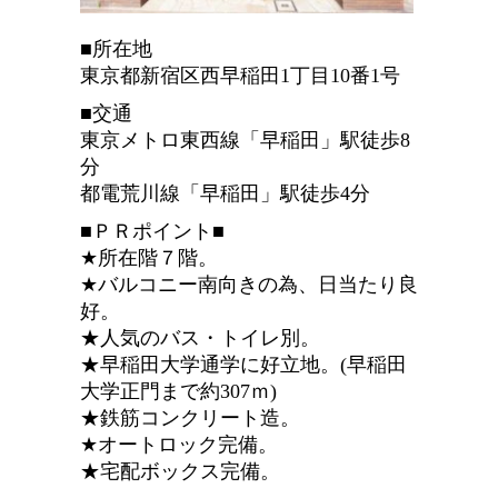
■所在地
東京都新宿区西早稲田1丁目10番1号
■交通
東京メトロ東西線「早稲田」駅徒歩8
分
都電荒川線「早稲田」駅徒歩4分
■ＰＲポイント■
★所在階７階。
★バルコニー南向きの為、日当たり良
好。
★人気のバス・トイレ別。
★早稲田大学通学に好立地。(早稲田
大学正門まで約307ｍ)
★鉄筋コンクリート造。
★オートロック完備。
★宅配ボックス完備。