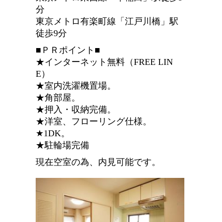
分
東京メトロ有楽町線「江戸川橋」駅
徒歩9分
■ＰＲポイント■
★インターネット無料（FREE LIN
E）
★室内洗濯機置場。
★角部屋。
★押入・収納完備。
★洋室、フローリング仕様。
★1DK。
★駐輪場完備
現在空室の為、内見可能です。