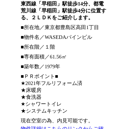
東西線「早稲田」駅徒歩14分、都電
荒川線「早稲田」駅徒歩4分に位置す
る、２ＬＤＫ
をご紹介します。
■所在地／東京都豊島区高田1丁目
■物件名／WASEDAパインビル
■所在階／１階
■専有面積／61.56㎡
■築年数／1979年
■ＰＲポイント■
★2021年フルリフォーム済
★床暖房
★食洗器
★シャワートイレ
★システムキッチン
現在空室の為、内見可能です。
物件詳細はこちらのリンクからご確