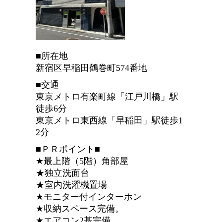
■所在地
新宿区早稲田鶴巻町574番地
■交通
東京メトロ有楽町線「江戸川橋」駅
徒歩6分
東京メトロ東西線「早稲田」駅徒歩1
2分
■ＰＲポイント■
★最上階（5階）角部屋
★独立洗面台
★室内洗濯機置場
★モニター付インターホン
★収納スペース完備。
★エアコン2基完備