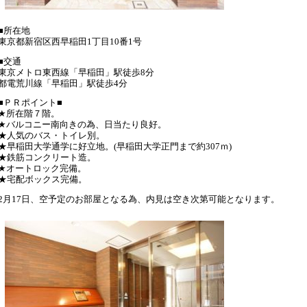
■所在地
東京都新宿区西早稲田1丁目10番1号
■交通
東京メトロ東西線「早稲田」駅徒歩8分
都電荒川線「早稲田」駅徒歩4分
■ＰＲポイント■
★所在階７階。
★バルコニー南向きの為、日当たり良好。
★人気のバス・トイレ別。
★早稲田大学通学に好立地。(早稲田大学正門まで約307ｍ)
★鉄筋コンクリート造。
★オートロック完備。
★宅配ボックス完備。
2月17日、空予定のお部屋となる為、内見は空き次第可能となります。