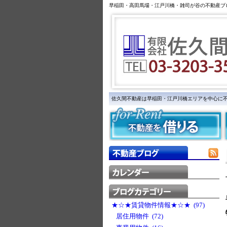
早稲田・高田馬場・江戸川橋・雑司が谷の不動産ブ
佐久間不動産は早稲田・江戸川橋エリアを中心に
★☆★賃貸物件情報★☆★ (97)
居住用物件 (72)