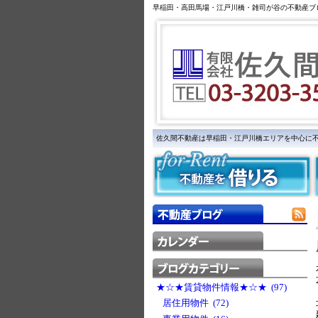
早稲田・高田馬場・江戸川橋・雑司が谷の不動産ブ
佐久間不動産は早稲田・江戸川橋エリアを中心に
★☆★賃貸物件情報★☆★ (97)
居住用物件 (72)