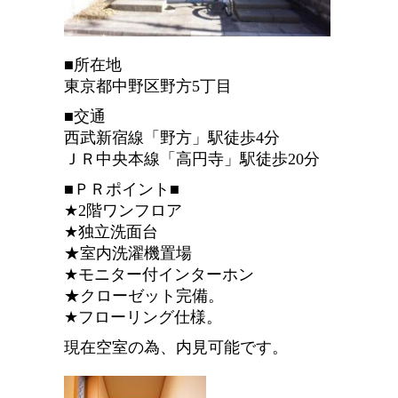
■所在地
東京都中野区野方5丁目
■交通
西武新宿線「野方」駅徒歩4分
ＪＲ中央本線「高円寺」駅徒歩20分
■ＰＲポイント■
★2階ワンフロア
★独立洗面台
★室内洗濯機置場
★モニター付インターホン
★クローゼット完備。
★フローリング仕様。
現在空室の為、内見可能です。