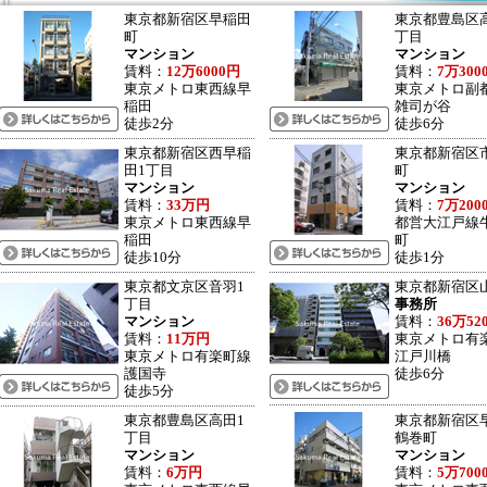
東京都新宿区早稲田
東京都豊島区
町
丁目
マンション
マンション
賃料：
12万6000円
賃料：
7万300
東京メトロ東西線早
東京メトロ副
稲田
雑司が谷
徒歩2分
徒歩6分
東京都新宿区西早稲
東京都新宿区
田1丁目
町
マンション
マンション
賃料：
33万円
賃料：
7万200
東京メトロ東西線早
都営大江戸線
稲田
町
徒歩10分
徒歩1分
東京都文京区音羽1
東京都新宿区
丁目
事務所
マンション
賃料：
36万52
賃料：
11万円
東京メトロ有
東京メトロ有楽町線
江戸川橋
護国寺
徒歩6分
徒歩5分
東京都豊島区高田1
東京都新宿区
丁目
鶴巻町
マンション
マンション
賃料：
6万円
賃料：
5万700