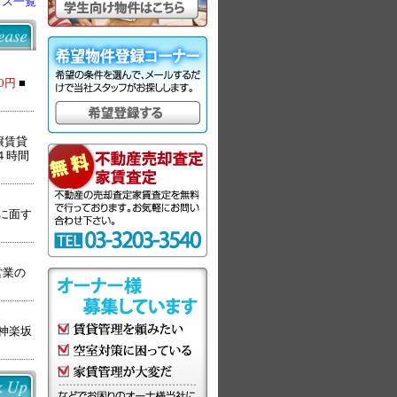
クス一覧
0円
■
譲賃貸
４時間
に面す
営業の
神楽坂