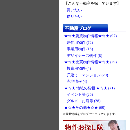
【こんな不動産を探しています】
買いたい
借りたい
★☆★賃貸物件情報★☆★ (97)
居住用物件 (72)
事業用物件 (16)
デザイナーズ物件 (8)
★☆★売買物件情報★☆★ (29)
投資用物件 (4)
戸建て・マンション (20)
売地情報 (4)
★☆★ 地域の情報 ★☆★ (71)
イベント等 (25)
グルメ・お店等 (28)
★☆★その他★☆★ (69)
※最新情報をブログでチェックできます。