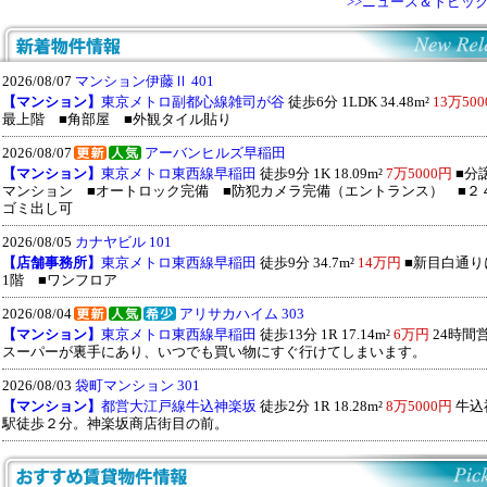
>>ニュース＆トピッ
2026/08/07
マンション伊藤Ⅱ 401
【マンション】
東京メトロ副都心線雑司が谷
徒歩6分 1LDK 34.48m²
13万500
最上階 ■角部屋 ■外観タイル貼り
2026/08/07
アーバンヒルズ早稲田
【マンション】
東京メトロ東西線早稲田
徒歩9分 1K 18.09m²
7万5000円
■分
マンション ■オートロック完備 ■防犯カメラ完備（エントランス） ■２
ゴミ出し可
2026/08/05
カナヤビル 101
【店舗事務所】
東京メトロ東西線早稲田
徒歩9分 34.7m²
14万円
■新目白通り
1階 ■ワンフロア
2026/08/04
アリサカハイム 303
【マンション】
東京メトロ東西線早稲田
徒歩13分 1R 17.14m²
6万円
24時間
スーパーが裏手にあり、いつでも買い物にすぐ行けてしまいます。
2026/08/03
袋町マンション 301
【マンション】
都営大江戸線牛込神楽坂
徒歩2分 1R 18.28m²
8万5000円
牛込
駅徒歩２分。神楽坂商店街目の前。