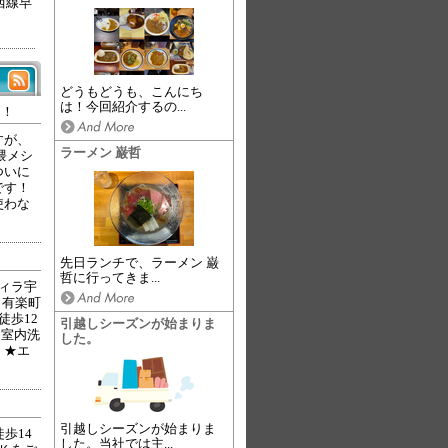
西線早
どうもどうも、こんにち
は！今回紹介するの...
！！
すが、
ラーメン 巌哲
隈メシ
ついに
です！
使わな
先日ランチで、ラーメン 巌
哲に行ってきま...
ィラ宇
ロ有楽町
徒歩12
引越しシーズンが始まりま
★室内洗
した。
。★エ
引越しシーズンが始まりま
歩14
した。当社では主...