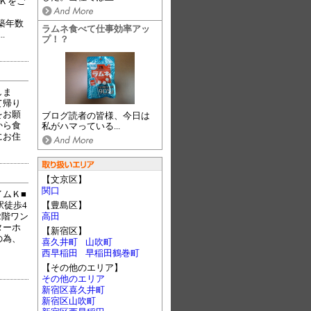
Ｋをご
／
■築年数
ラムネ食べて仕事効率アッ
.
プ！？
しま
て帰り
をお願
ブログ読者の皆様、今日は
から食
私がハマっている...
にお住
【文京区】
関口
ムＫ■
駅徒歩4
【豊島区】
2階ワン
高田
ターホ
【新宿区】
の為、
喜久井町
山吹町
西早稲田
早稲田鶴巻町
【その他のエリア】
その他のエリア
新宿区喜久井町
新宿区山吹町