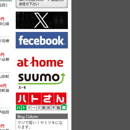
高田2
0円
都心線
市谷柳
0円
牛込柳
山吹町
00円
楽町線
早稲田
マジで旨い！ヤミツキにな
0円
ります。