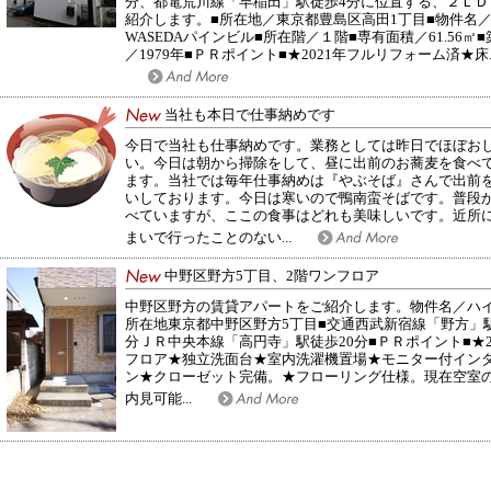
分、都電荒川線「早稲田」駅徒歩4分に位置する、２ＬＤ
紹介します。■所在地／東京都豊島区高田1丁目■物件名
WASEDAパインビル■所在階／１階■専有面積／61.56㎡
／1979年■ＰＲポイント■★2021年フルリフォーム済★床..
当社も本日で仕事納めです
今日で当社も仕事納めです。業務としては昨日でほぼお
い。今日は朝から掃除をして、昼に出前のお蕎麦を食べ
ます。当社では毎年仕事納めは『やぶそば』さんで出前
いしております。今日は寒いので鴨南蛮そばです。普段
べていますが、ここの食事はどれも美味しいです。近所
まいで行ったことのない...
中野区野方5丁目、2階ワンフロア
中野区野方の賃貸アパートをご紹介します。物件名／ハイ
所在地東京都中野区野方5丁目■交通西武新宿線「野方」
分ＪＲ中央本線「高円寺」駅徒歩20分■ＰＲポイント■★
フロア★独立洗面台★室内洗濯機置場★モニター付イン
ン★クローゼット完備。★フローリング仕様。現在空室
内見可能...