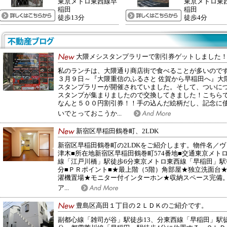
東京メトロ東西線早
東京メトロ東
稲田
稲田
徒歩13分
徒歩4分
大隈メシスタンプラリーで割引券ゲットしました
私のランチは、大隈通り商店街で食べることが多いので
３月９日～『大隈重信のふるさと 佐賀から早稲田へ』大
スタンプラリーが開催されていました。そして、ついに
スタンプが集まりましたので交換してきました！こちら
なんと５００円割引券！！手の込んだ絵柄だし、記念に
いでとっておこうか...
新宿区早稲田鶴巻町、2LDK
新宿区早稲田鶴巻町の2LDKをご紹介します。物件名／ヴ
津木■所在地新宿区早稲田鶴巻町574番地■交通東京メト
線「江戸川橋」駅徒歩6分東京メトロ東西線「早稲田」駅
分■ＰＲポイント■★最上階（5階）角部屋★独立洗面台
濯機置場★モニター付インターホン★収納スペース完備
ア...
豊島区高田１丁目の２ＬＤＫのご紹介です。
副都心線「雑司が谷」駅徒歩13、分東西線「早稲田」駅徒