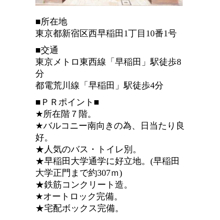
■所在地
東京都新宿区西早稲田1丁目10番1号
■交通
東京メトロ東西線「早稲田」駅徒歩8
分
都電荒川線「早稲田」駅徒歩4分
■ＰＲポイント■
★所在階７階。
★バルコニー南向きの為、日当たり良
好。
★人気のバス・トイレ別。
★早稲田大学通学に好立地。(早稲田
大学正門まで約307ｍ)
★鉄筋コンクリート造。
★オートロック完備。
★宅配ボックス完備。