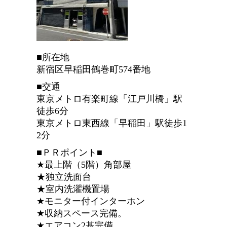
■所在地
新宿区早稲田鶴巻町574番地
■交通
東京メトロ有楽町線「江戸川橋」駅
徒歩6分
東京メトロ東西線「早稲田」駅徒歩1
2分
■ＰＲポイント■
★最上階（5階）角部屋
★独立洗面台
★室内洗濯機置場
★モニター付インターホン
★収納スペース完備。
★エアコン2基完備