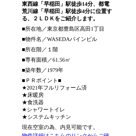
東西線「早稲田」駅徒歩14分、都電
荒川線「早稲田」駅徒歩4分に位置す
る、２ＬＤＫ
をご紹介します。
■所在地／東京都豊島区高田1丁目
■物件名／WASEDAパインビル
■所在階／１階
■専有面積／61.56㎡
■築年数／1979年
■ＰＲポイント■
★2021年フルリフォーム済
★床暖房
★食洗器
★シャワートイレ
★システムキッチン
現在空室の為、内見可能です。
物件詳細はこちらのリンクからご確