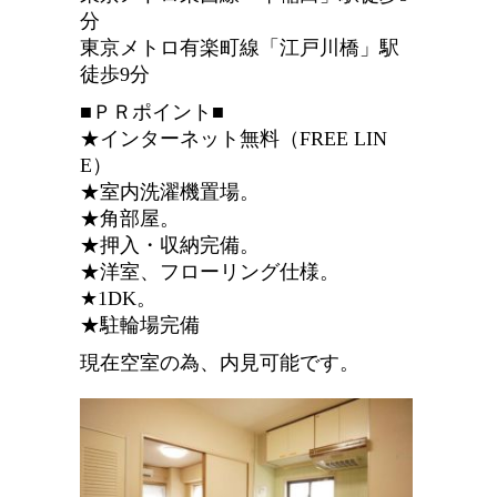
分
東京メトロ有楽町線「江戸川橋」駅
徒歩9分
■ＰＲポイント■
★インターネット無料（FREE LIN
E）
★室内洗濯機置場。
★角部屋。
★押入・収納完備。
★洋室、フローリング仕様。
★1DK。
★駐輪場完備
現在空室の為、内見可能です。