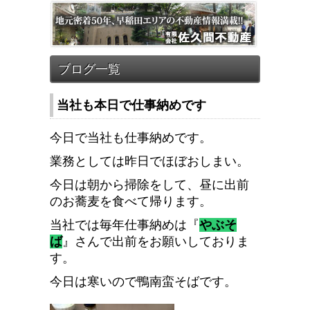
当社も本日で仕事納めです
今日で当社も仕事納めです。
業務としては昨日でほぼおしまい。
今日は朝から掃除をして、昼に出前
のお蕎麦を食べて帰ります。
当社では毎年仕事納めは『
やぶそ
ば
』さんで出前をお願いしておりま
す。
今日は寒いので
鴨南蛮そば
です。