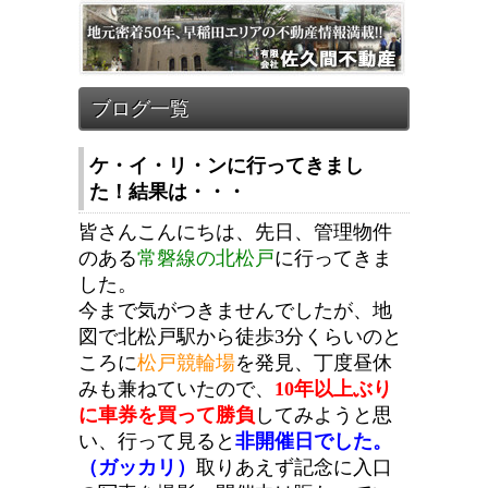
ケ・イ・リ・ンに行ってきまし
た！結果は・・・
皆さんこんにちは、先日、管理物件
のある
常磐線の北松戸
に行ってきま
した。
今まで気がつきませんでしたが、地
図で北松戸駅から徒歩3分くらいのと
ころに
松戸競輪場
を発見、丁度昼休
みも兼ねていたので、
10年以上ぶり
に車券を買って勝負
してみようと思
い、行って見ると
非開催日でした。
（ガッカリ）
取りあえず記念に入口