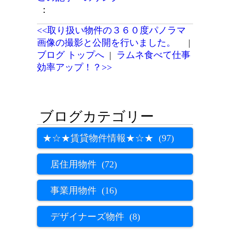
：
<<取り扱い物件の３６０度パノラマ
画像の撮影と公開を行いました。
|
ブログ トップへ
|
ラムネ食べて仕事
効率アップ！？>>
★☆★賃貸物件情報★☆★ (97)
居住用物件 (72)
事業用物件 (16)
デザイナーズ物件 (8)