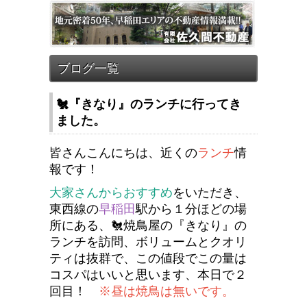
🐔『きなり』のランチに行ってき
ました。
皆さんこんにちは、近くの
ランチ
情
報です！
大家さんからおすすめ
をいただき、
東西線の
早稲田
駅から１分ほどの場
所にある、🐔焼鳥屋の『きなり』の
ランチを訪問、ボリュームとクオリ
ティは抜群で、この値段でこの量は
コスパはいいと思います、本日で２
回目！
※昼は焼鳥は無いです。