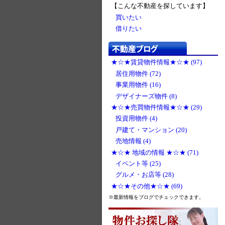
【こんな不動産を探しています】
買いたい
借りたい
★☆★賃貸物件情報★☆★ (97)
居住用物件 (72)
事業用物件 (16)
デザイナーズ物件 (8)
★☆★売買物件情報★☆★ (29)
投資用物件 (4)
戸建て・マンション (20)
売地情報 (4)
★☆★ 地域の情報 ★☆★ (71)
イベント等 (25)
グルメ・お店等 (28)
★☆★その他★☆★ (69)
※最新情報をブログでチェックできます。