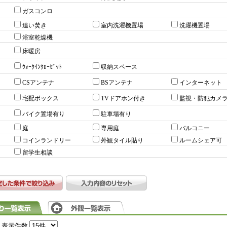
ガスコンロ
追い焚き
室内洗濯機置場
洗濯機置場
浴室乾燥機
床暖房
ｳｫｰｸｲﾝｸﾛｰｾﾞｯﾄ
収納スペース
CSアンテナ
BSアンテナ
インターネット
宅配ボックス
TVドアホン付き
監視・防犯カメ
バイク置場有り
駐車場有り
庭
専用庭
バルコニー
コインランドリー
外観タイル貼り
ルームシェア可
留学生相談
表示件数