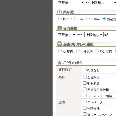
〜
新築
〜5年
〜10年
指定無
2
2
m
〜
m
5分以内
10分以内
15分以内
賃料設定
礼金なし
条件
女性限定
楽器相談
定期借家借地権
ルームシェア相談
環境
エレベーター
一階物件
タワーマンション