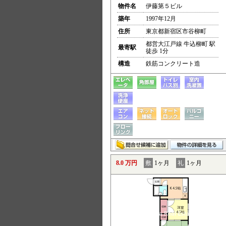
物件名
伊藤第５ビル
築年
1997年12月
住所
東京都新宿区市谷柳町
都営大江戸線 牛込柳町 駅
最寄駅
徒歩 1分
構造
鉄筋コンクリート造
8.0 万円
敷
1ヶ月
礼
1ヶ月