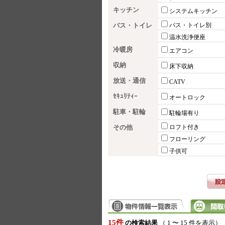
キッチン
システムキッチン
バス・トイレ
バス・トイレ別
温水洗浄便座
冷暖房
エアコン
収納
床下収納
放送・通信
CATV
ｾｷｭﾘﾃｨｰ
オートロック
駐車・駐輪
駐輪場有り
その他
ロフト付き
フローリング
子供可
15件
の検索結果
（ 1 〜 15 件を表示）