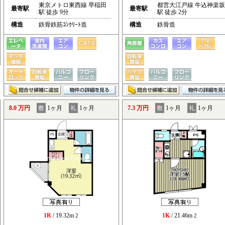
東京メトロ東西線 早稲田
都営大江戸線 牛込神楽坂
最寄駅
最寄駅
駅 徒歩 9分
駅 徒歩 2分
構造
鉄骨鉄筋ｺﾝｸﾘｰﾄ造
構造
鉄骨造
8.0 万円
敷
1ヶ月
礼
1ヶ月
7.3 万円
敷
1ヶ月
礼
1ヶ月
1R
/ 19.32m
1K
/ 21.46m
2
2