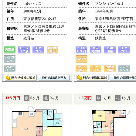
物件名
山吹ハウス
物件名
マンション伊藤１
築年
2000年02月
築年
1994年02月
住所
東京都新宿区山吹町
住所
東京都豊島区高田2丁目
東京メトロ有楽町線 江戸
東京メトロ副都心線 雑司
最寄駅
最寄駅
川橋 駅 徒歩 5分
が谷 駅 徒歩 6分
構造
鉄骨造
構造
鉄骨造
13.5 万円
敷
0ヶ月
礼
0ヶ月
11.0 万円
敷
1ヶ月
礼
1ヶ月