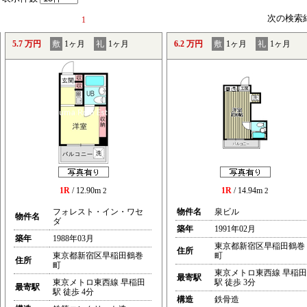
次の検索
1
5.7 万円
敷
1ヶ月
礼
1ヶ月
6.2 万円
敷
1ヶ月
礼
1ヶ月
1R
/ 12.90m
1R
/ 14.94m
2
2
フォレスト・イン・ワセ
物件名
泉ビル
物件名
ダ
築年
1991年02月
築年
1988年03月
東京都新宿区早稲田鶴巻
住所
東京都新宿区早稲田鶴巻
町
住所
町
東京メトロ東西線 早稲田
最寄駅
東京メトロ東西線 早稲田
駅 徒歩 3分
最寄駅
駅 徒歩 4分
構造
鉄骨造