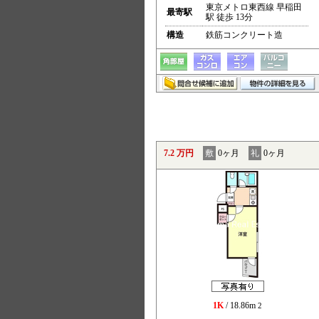
東京メトロ東西線 早稲田
最寄駅
駅 徒歩 13分
構造
鉄筋コンクリート造
7.2 万円
敷
0ヶ月
礼
0ヶ月
1K
/ 18.86m
2