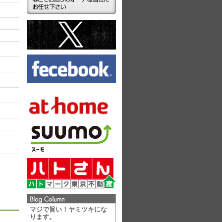
ラ
マジで旨い！ヤミツキにな
ります。