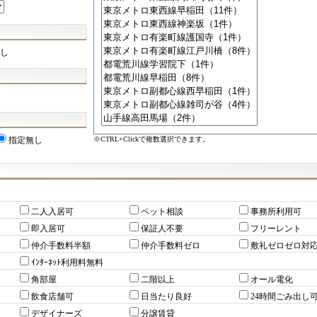
し
※CTRL+Clickで複数選択できます。
指定無し
二人入居可
ペット相談
事務所利用可
即入居可
保証人不要
フリーレント
仲介手数料半額
仲介手数料ゼロ
敷礼ゼロゼロ対
ｲﾝﾀｰﾈｯﾄ利用料無料
角部屋
二階以上
オール電化
飲食店舗可
日当たり良好
24時間ごみ出し
デザイナーズ
分譲賃貸