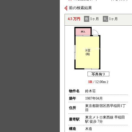
前の検索結果
4.5 万円
敷
1ヶ月
礼
1ヶ月
1R
/ 12.00m
2
物件名
鈴木荘
築年
1987年04月
東京都新宿区西早稲田1丁
住所
目
東京メトロ東西線 早稲田
最寄駅
駅 徒歩 7分
構造
木造