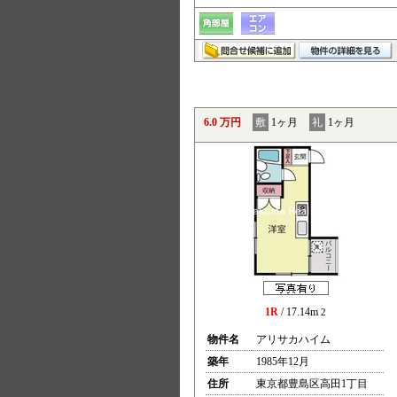
6.0 万円
敷
1ヶ月
礼
1ヶ月
1R
/ 17.14m
2
物件名
アリサカハイム
築年
1985年12月
住所
東京都豊島区高田1丁目