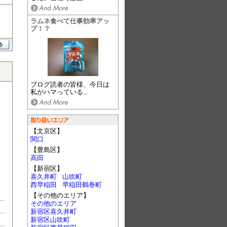
ラムネ食べて仕事効率アッ
プ！？
ブログ読者の皆様、今日は
私がハマっている...
【文京区】
関口
【豊島区】
高田
【新宿区】
喜久井町
山吹町
西早稲田
早稲田鶴巻町
【その他のエリア】
その他のエリア
新宿区喜久井町
新宿区山吹町