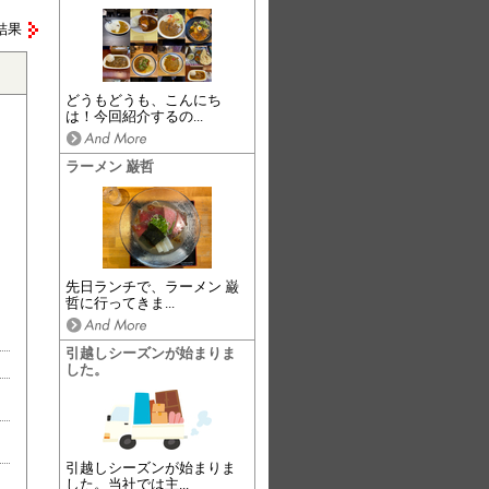
結果
どうもどうも、こんにち
は！今回紹介するの...
ラーメン 巌哲
先日ランチで、ラーメン 巌
哲に行ってきま...
引越しシーズンが始まりま
した。
引越しシーズンが始まりま
した。当社では主...