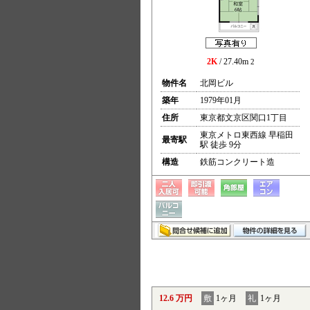
2K
/ 27.40m
2
物件名
北岡ビル
築年
1979年01月
住所
東京都文京区関口1丁目
東京メトロ東西線 早稲田
最寄駅
駅 徒歩 9分
構造
鉄筋コンクリート造
12.6 万円
敷
1ヶ月
礼
1ヶ月