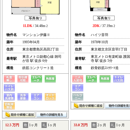
1LDK
/ 34.48m
2DK
/ 37.19m
2
2
物件名
マンション伊藤Ⅱ
物件名
ハイツ音羽
築年
1995年04月
築年
1978年10月
住所
東京都豊島区高田2丁目
住所
東京都文京区音羽1丁目
東京メトロ副都心線 雑司
東京メトロ有楽町線 護国
最寄駅
最寄駅
が谷 駅 徒歩 6分
寺 駅 徒歩 5分
構造
鉄筋コンクリート造
構造
鉄骨鉄筋ｺﾝｸﾘｰﾄ造
12.5 万円
敷
1ヶ月
礼
1ヶ月
33.0 万円
敷
2ヶ月
礼
1ヶ月