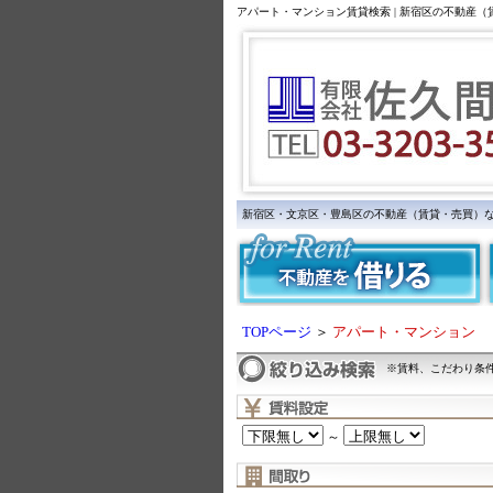
アパート・マンション賃貸検索 | 新宿区の不動産
新宿区・文京区・豊島区の不動産（賃貸・売買）
TOPページ
＞
アパート・マンション
※賃料、こだわり条
～