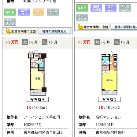
構造
鉄筋コンクリート造
7.5 万円
敷
1ヶ月
礼
1ヶ月
8.5 万円
敷
1ヶ月
礼
1ヶ月
1K
/ 18.09m
1R
/ 18.28m
2
2
物件名
アーバンヒルズ早稲田
物件名
袋町マンション
築年
1992年07月
築年
1985年01月
住所
東京都新宿区西早稲田1
住所
東京都新宿区袋町