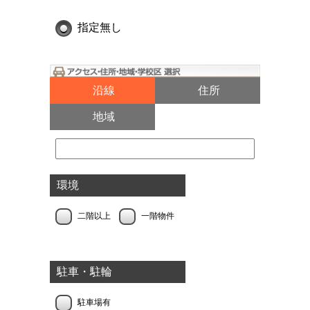
指定無し
沿線
住所
地域
環境
二階以上
一階物件
駐車・駐輪
駐車場有