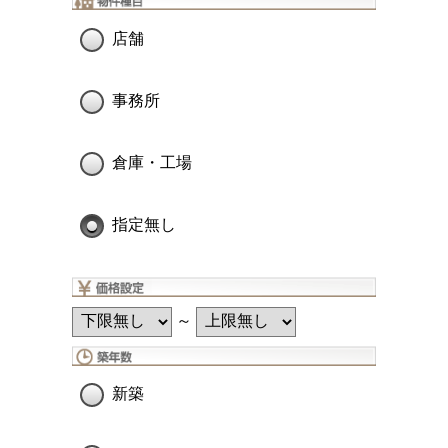
店舗
事務所
倉庫・工場
指定無し
～
新築