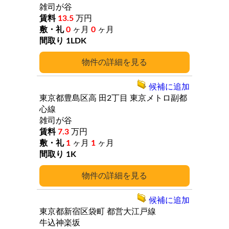
雑司が谷
13.5
万円
0
ヶ月
0
ヶ月
1LDK
詳細
候補に追加
東京都豊島区高
田2丁目
東京メトロ副都
心線
雑司が谷
7.3
万円
1
ヶ月
1
ヶ月
1K
詳細
候補に追加
東京都新宿区袋町
都営大江戸線
牛込神楽坂