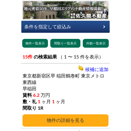
15件
の検索結果
（ 1 〜 15 件を表示）
候補に追加
東京都新宿区早
稲田鶴巻町
東京メトロ
東西線
早稲田
6.2
万円
1
ヶ月
1
ヶ月
1R
詳細