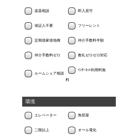
楽器相談
即入居可
保証人不要
フリーレント
定期借家借地権
仲介手数料半額
仲介手数料ゼロ
敷礼ゼロゼロ対応
ｲﾝﾀｰﾈｯﾄ利用料無
ルームシェア相談
料
環境
エレベーター
角部屋
二階以上
オール電化