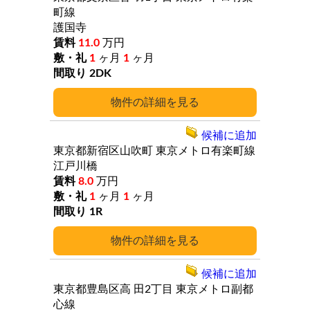
町線
護国寺
11.0
万円
1
ヶ月
1
ヶ月
2DK
詳細
候補に追加
東京都新宿区山吹町
東京メトロ有楽町線
江戸川橋
8.0
万円
1
ヶ月
1
ヶ月
1R
詳細
候補に追加
東京都豊島区高
田2丁目
東京メトロ副都
心線