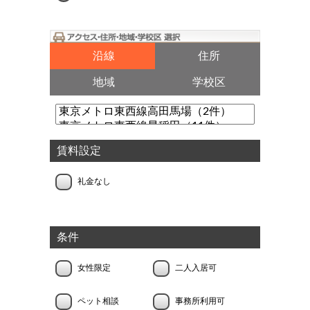
沿線
住所
地域
学校区
賃料設定
礼金なし
条件
女性限定
二人入居可
ペット相談
事務所利用可