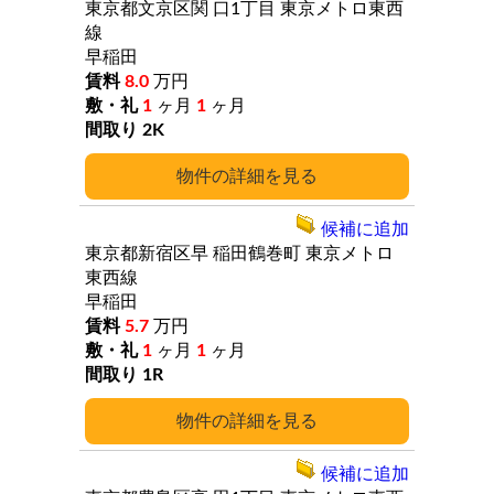
東京都文京区関
口1丁目
東京メトロ東西
線
早稲田
8.0
万円
1
ヶ月
1
ヶ月
2K
詳細
候補に追加
東京都新宿区早
稲田鶴巻町
東京メトロ
東西線
早稲田
5.7
万円
1
ヶ月
1
ヶ月
1R
詳細
候補に追加