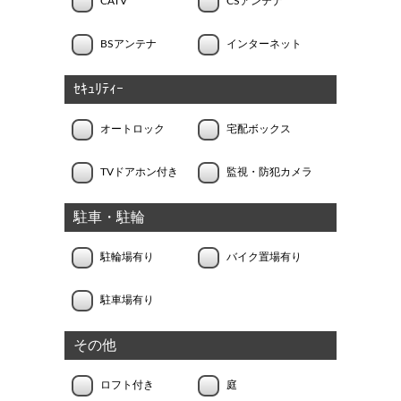
CATV
CSアンテナ
BSアンテナ
インターネット
ｾｷｭﾘﾃｨｰ
オートロック
宅配ボックス
TVドアホン付き
監視・防犯カメラ
駐車・駐輪
駐輪場有り
バイク置場有り
駐車場有り
その他
ロフト付き
庭