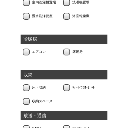
室内洗濯機置場
洗濯機置場
温水洗浄便座
浴室乾燥機
冷暖房
エアコン
床暖房
収納
床下収納
ｳｫｰｸｲﾝｸﾛｰｾﾞｯﾄ
収納スペース
放送・通信