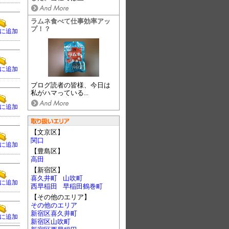
ラムネ食べて仕事効率アッ
プ！？
に追加
に追加
ブログ読者の皆様、今日は
私がハマっている...
に追加
【文京区】
関口
に追加
【豊島区】
高田
【新宿区】
喜久井町
山吹町
に追加
西早稲田
早稲田鶴巻町
【その他のエリア】
その他のエリア
新宿区喜久井町
に追加
新宿区山吹町