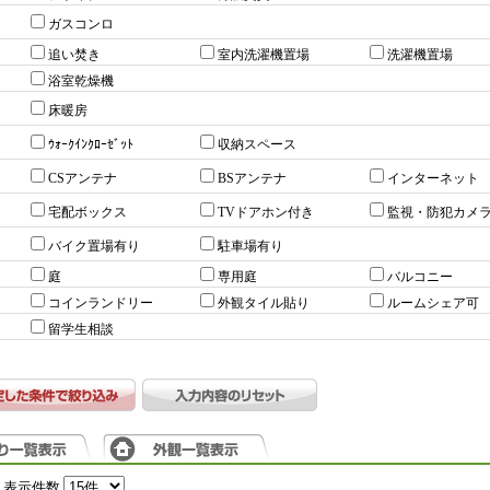
ガスコンロ
追い焚き
室内洗濯機置場
洗濯機置場
浴室乾燥機
床暖房
ｳｫｰｸｲﾝｸﾛｰｾﾞｯﾄ
収納スペース
CSアンテナ
BSアンテナ
インターネット
宅配ボックス
TVドアホン付き
監視・防犯カメ
バイク置場有り
駐車場有り
庭
専用庭
バルコニー
コインランドリー
外観タイル貼り
ルームシェア可
留学生相談
表示件数