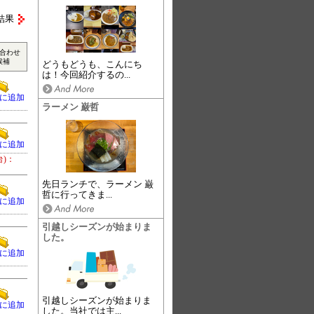
結果
合わせ
候補
どうもどうも、こんにち
は！今回紹介するの...
に追加
ラーメン 巌哲
に追加
台)：
先日ランチで、ラーメン 巌
哲に行ってきま...
に追加
引越しシーズンが始まりま
した。
に追加
引越しシーズンが始まりま
に追加
した。当社では主...