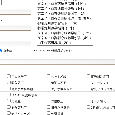
し
※CTRL+Clickで複数選択できます。
指定無し
二人入居可
ペット相談
事務所利用可
即入居可
保証人不要
フリーレント
仲介手数料半額
仲介手数料ゼロ
敷礼ゼロゼロ対
ｲﾝﾀｰﾈｯﾄ利用料無料
角部屋
二階以上
オール電化
飲食店舗可
日当たり良好
24時間ごみ出し
デザイナーズ
分譲賃貸