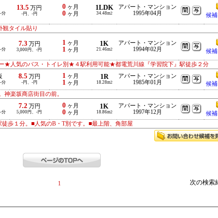
0
13.5
ヶ月
1LDK
アパート・マンション
万円
0
1995年04月
-分
ヶ月
34.48m
-円、-円
2
候補
外観タイル貼り
1
7.3
ヶ月
1K
アパート・マンション
万円
1
1994年02月
-分
ヶ月
21.46m
3,000円、-円
2
候補
ー★人気のバス・トイレ別★４駅利用可能★都電荒川線『学習院下』駅徒歩２分
1
8.5
ヶ月
1R
アパート・マンション
坂
万円
1
1985年01月
-分
-円、-円
ヶ月
18.28m
2
候補
。神楽坂商店街目の前。
0
7.2
ヶ月
1K
アパート・マンション
万円
0
1997年12月
-分
5,000円、-円
ヶ月
18.86m
2
候補
徒歩１分。■人気のB・T別です。■最上階、角部屋
次の検索
1