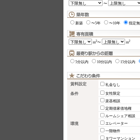
〜
新築
〜5年
〜10年
指定無
2
2
m
〜
m
5分以内
10分以内
15分以内
賃料設定
礼金なし
条件
女性限定
楽器相談
定期借家借地権
ルームシェア相談
環境
エレベーター
一階物件
タワーマンション