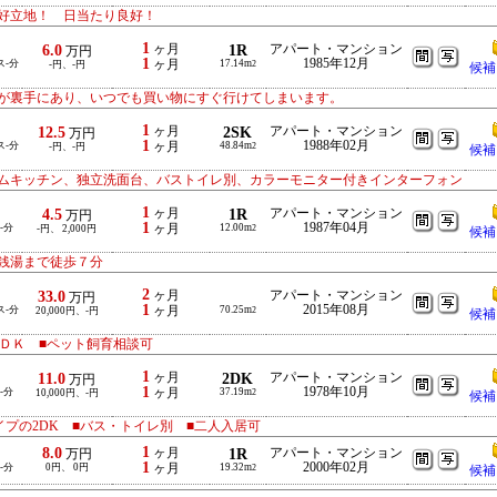
好立地！ 日当たり良好！
1
6.0
ヶ月
1R
アパート・マンション
万円
1
1985年12月
ス-分
ヶ月
17.14m
-円、-円
2
候補
ーが裏手にあり、いつでも買い物にすぐ行けてしまいます。
1
12.5
ヶ月
2SK
アパート・マンション
万円
1
1988年02月
ス-分
ヶ月
48.84m
-円、-円
2
候補
ムキッチン、独立洗面台、バストイレ別、カラーモニター付きインターフォン
1
4.5
ヶ月
1R
アパート・マンション
万円
1
1987年04月
-分
ヶ月
12.00m
-円、 2,000円
2
候補
銭湯まで徒歩７分
2
33.0
ヶ月
アパート・マンション
万円
1
2015年08月
ス-分
ヶ月
70.25m
20,000円、-円
2
候補
ＤＫ ■ペット飼育相談可
1
11.0
ヶ月
2DK
アパート・マンション
万円
1
1978年10月
-分
ヶ月
37.19m
10,000円、-円
2
候補
イプの2DK ■バス・トイレ別 ■二人入居可
1
8.0
ヶ月
1R
アパート・マンション
万円
1
2000年02月
-分
0円、 0円
ヶ月
19.32m
2
候補