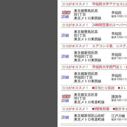
ココがオススメ！ 早稲田大学アクセスに
東京都豊島区高
早稲田
田1丁目
詳細
徒歩 13分/バ
東京メトロ東西線
ココがオススメ！ 24時間営業のスーパ
東京都豊島区高
早稲田
詳細
田1丁目
徒歩 12分/バ
東京メトロ東西線
ココがオススメ！ エアコン２基、システ
東京都新宿区西
早稲田
詳細
早稲田1丁目
徒歩 7分/バス
東京メトロ東西線
ココがオススメ！ 早稲田大学西門近く・
東京都新宿区西
早稲田
詳細
早稲田1丁目
徒歩 10分/バ
東京メトロ東西線
ココがオススメ！ ■日当たり良好 ■３Ｌ
東京都文京区音
護国寺
羽1丁目
詳細
徒歩 5分/バス
東京メトロ有楽町線
ココがオススメ！ ■9階角部屋 ■振分タ
東京都新宿区山吹町
江戸川橋
詳細
東京メトロ有楽町線
徒歩 5分/バス