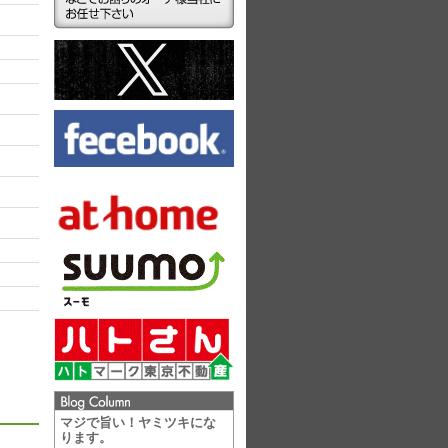
ラ
マジで旨い！ヤミツキにな
ります。