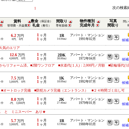
次の検索
1
敷金
物件種別
写真
賃料
間取り
（保証金）
問い
礼金
完成年月
間取り
管理費・共益費
（敷引）
専有面積
1
6.2
ヶ月
1R
アパート・マンション
万円
1
1991年02月
-分
ヶ月
14.94m
0円、 0円
2
候補
人気のエリア
1
12.6
ヶ月
2DK
アパート・マンション
万円
1
1972年04月
-分
4,000円、 0円
ヶ月
38.00m
2
候補
からリフォーム済。■2階ワンフロア ■水道代(１人)：2,000円／月額 ■駐輪場代(1
1
7.5
ヶ月
1K
アパート・マンション
万円
1
1992年07月
-分
ヶ月
18.09m
5,000円、 0円
2
候補
 ■オートロック完備 ■防犯カメラ完備（エントランス） ■２４時間ゴミ出し可
1
8.0
ヶ月
2K
アパート・マンション
万円
1
1979年01月
-分
ヶ月
27.40m
-円、 3,000円
2
候補
ニ と ミニスーパー あり★
1
5.7
ヶ月
1R
アパート・マンション
万円
1
1988年03月
-分
ヶ月
12.90m
3,000円、 0円
2
候補