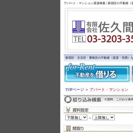
アパート・マンション賃貸検索 | 新宿区の不動産
新宿区・文京区・豊島区の不動産（賃貸・売買）
TOPページ
＞
アパート・マンション
※賃料、こだわり条
～