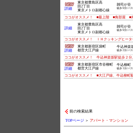
東京都豊島区高
雑司が谷
田2丁目
詳細
徒歩 6分/バス
東京メトロ副都心線
ココがオススメ！ ■最上階 ■角部屋 ■
東京都豊島区高
雑司が谷
詳細
田2丁目
徒歩 6分/バス
東京メトロ副都心線
ココがオススメ！ ＩＨクッキングヒータ
東京都新宿区袋町
牛込神楽
詳細
都営大江戸線
徒歩 2分/バス
ココがオススメ！ 牛込神楽坂駅徒歩２分
東京都新宿区市谷柳町
牛込柳町
詳細
都営大江戸線
徒歩 1分/バス
ココがオススメ！ ■大江戸線、牛込柳町駅
前の検索結果
TOPページ
＞
アパート・マンション