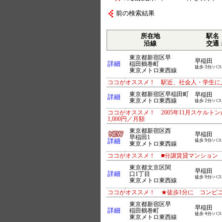
前の検索結果
所在地
駅名
沿線
交通
東京都新宿区早
早稲田
詳細
稲田鶴巻町
徒歩 3分/バス
東京メトロ東西線
ココがオススメ！ 駅近、社会人・学生に
東京都新宿区早稲田町
早稲田
詳細
東京メトロ東西線
徒歩 2分/バス
ココがオススメ！ 2005年11月スケルトン
1,000円／月額
東京都新宿区西
早稲田
早稲田1
詳細
徒歩 9分/バス
東京メトロ東西線
ココがオススメ！ ■分譲賃貸マンション
東京都文京区関
早稲田
詳細
口1丁目
徒歩 9分/バス
東京メトロ東西線
ココがオススメ！ ★徒歩1分に コンビ
東京都新宿区早
早稲田
詳細
稲田鶴巻町
徒歩 4分/バス
東京メトロ東西線