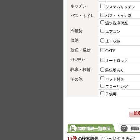
キッチン
システムキッチン
バス・トイレ
バス・トイレ別
温水洗浄便座
冷暖房
エアコン
収納
床下収納
放送・通信
CATV
ｾｷｭﾘﾃｨｰ
オートロック
駐車・駐輪
駐輪場有り
その他
ロフト付き
フローリング
子供可
15件
の検索結果
（ 1 〜 15 件を表示）