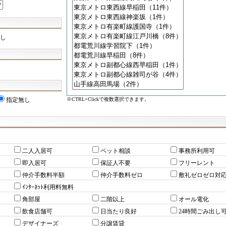
し
※CTRL+Clickで複数選択できます。
指定無し
二人入居可
ペット相談
事務所利用可
即入居可
保証人不要
フリーレント
仲介手数料半額
仲介手数料ゼロ
敷礼ゼロゼロ対
ｲﾝﾀｰﾈｯﾄ利用料無料
角部屋
二階以上
オール電化
飲食店舗可
日当たり良好
24時間ごみ出し
デザイナーズ
分譲賃貸