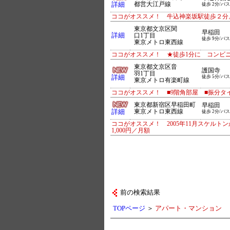
詳細
都営大江戸線
徒歩 2分/バス
ココがオススメ！ 牛込神楽坂駅徒歩２分
東京都文京区関
早稲田
詳細
口1丁目
徒歩 9分/バス
東京メトロ東西線
ココがオススメ！ ★徒歩1分に コンビ
東京都文京区音
護国寺
羽1丁目
詳細
徒歩 5分/バス
東京メトロ有楽町線
ココがオススメ！ ■9階角部屋 ■振分タ
東京都新宿区早稲田町
早稲田
詳細
東京メトロ東西線
徒歩 2分/バス
ココがオススメ！ 2005年11月スケルトン
1,000円／月額
前の検索結果
TOPページ
＞
アパート・マンション