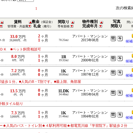
次の検索
1
敷金
物件種別
写真
賃料
間取り
（保証金）
問い
礼金
完成年月
間取り
管理費・共益費
（敷引）
専有面積
2
33.0
ヶ月
アパート・マンション
万円
1
2015年08月
ス-分
ヶ月
70.25m
20,000円、-円
2
候補
ＤＫ ■ペット飼育相談可
1
8.0
ヶ月
1R
アパート・マンション
万円
1
2000年02月
-分
0円、 0円
ヶ月
19.32m
2
候補
0
7.2
ヶ月
1K
アパート・マンション
万円
0
1997年12月
-分
5,000円、-円
ヶ月
18.86m
2
候補
徒歩１分。■人気のB・T別です。■最上階、角部屋
0
13.5
ヶ月
1LDK
アパート・マンション
万円
0
1995年04月
-分
ヶ月
34.48m
-円、-円
2
候補
外観タイル貼り
1
7.3
ヶ月
1K
アパート・マンション
万円
1
1994年02月
-分
ヶ月
21.46m
3,000円、-円
2
候補
ー★人気のバス・トイレ別★４駅利用可能★都電荒川線『学習院下』駅徒歩２分