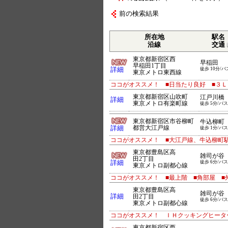
前の検索結果
所在地
駅名
沿線
交通
東京都新宿区西
早稲田
早稲田1丁目
詳細
徒歩 10分/バ
東京メトロ東西線
ココがオススメ！ ■日当たり良好 ■３Ｌ
東京都新宿区山吹町
江戸川橋
詳細
東京メトロ有楽町線
徒歩 5分/バス
東京都新宿区市谷柳町
牛込柳町
詳細
都営大江戸線
徒歩 1分/バス
ココがオススメ！ ■大江戸線、牛込柳町駅
東京都豊島区高
雑司が谷
田2丁目
詳細
徒歩 6分/バス
東京メトロ副都心線
ココがオススメ！ ■最上階 ■角部屋 ■
東京都豊島区高
雑司が谷
詳細
田2丁目
徒歩 6分/バス
東京メトロ副都心線
ココがオススメ！ ＩＨクッキングヒータ
東京都新宿区西