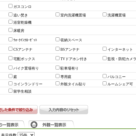
ガスコンロ
追い焚き
室内洗濯機置場
洗濯機置場
浴室乾燥機
床暖房
ｳｫｰｸｲﾝｸﾛｰｾﾞｯﾄ
収納スペース
CSアンテナ
BSアンテナ
インターネット
宅配ボックス
TVドアホン付き
監視・防犯カメ
バイク置場有り
駐車場有り
庭
専用庭
バルコニー
コインランドリー
外観タイル貼り
ルームシェア可
留学生相談
表示件数