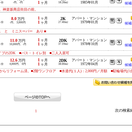
1
1985年01月
-分
-円、-円
ヶ月
18.28m
2
候補
。神楽坂商店街目の前。
1
8.0
ヶ月
2K
アパート・マンション
万円
1
1979年01月
-分
ヶ月
27.40m
-円、 3,000円
2
候補
ニ と ミニスーパー あり★
1
11.0
ヶ月
2DK
アパート・マンション
万円
1
1978年10月
-分
ヶ月
37.19m
10,000円、-円
2
候補
イプの2DK ■バス・トイレ別 ■二人入居可
1
12.6
ヶ月
2DK
アパート・マンション
万円
1
1972年04月
-分
4,000円、 0円
ヶ月
38.00m
2
候補
からリフォーム済。■2階ワンフロア ■水道代(１人)：2,000円／月額 ■駐輪場代(1
次の検索
1