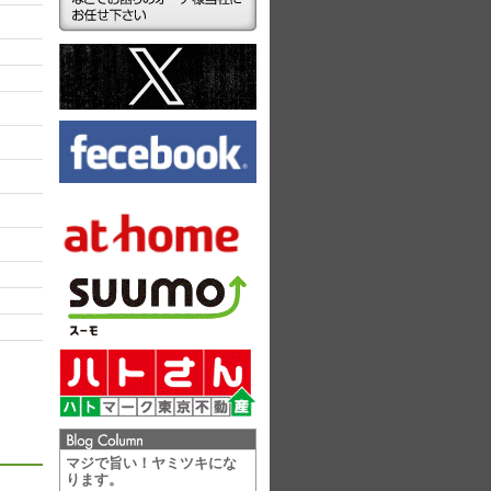
ラ
マジで旨い！ヤミツキにな
ります。