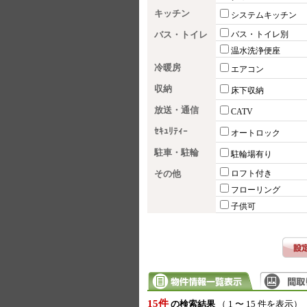
キッチン
システムキッチン
バス・トイレ
バス・トイレ別
温水洗浄便座
冷暖房
エアコン
収納
床下収納
放送・通信
CATV
ｾｷｭﾘﾃｨｰ
オートロック
駐車・駐輪
駐輪場有り
その他
ロフト付き
フローリング
子供可
15件
の検索結果
（ 1 〜 15 件を表示）