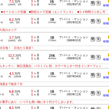
1
7.5
ヶ月
1K
アパート・マンション
万円
1
1992年07月
-分
ヶ月
18.09m
5,000円、 0円
2
候補
 ■オートロック完備 ■防犯カメラ完備（エントランス） ■２４時間ゴミ出し可
1
6.2
ヶ月
1R
アパート・マンション
万円
1
1991年02月
-分
ヶ月
14.94m
0円、 0円
2
候補
人気のエリア
1
5.7
ヶ月
1R
アパート・マンション
万円
1
1988年03月
-分
ヶ月
12.90m
3,000円、 0円
2
候補
好立地！ 日当たり良好！
1
12.5
ヶ月
2SK
アパート・マンション
万円
1
1988年02月
ス-分
ヶ月
48.84m
-円、-円
2
候補
ムキッチン、独立洗面台、バストイレ別、カラーモニター付きインターフォン
1
4.5
ヶ月
1R
アパート・マンション
万円
1
1987年04月
-分
ヶ月
12.00m
-円、 2,000円
2
候補
銭湯まで徒歩７分
1
6.0
ヶ月
1R
アパート・マンション
万円
1
1985年12月
ス-分
ヶ月
17.14m
-円、-円
2
候補
ーが裏手にあり、いつでも買い物にすぐ行けてしまいます。
1
8.5
ヶ月
1R
アパート・マンション
坂
万円