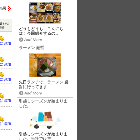
結果
合わせ
候補
どうもどうも、こんにち
は！今回紹介するの...
に追加
ラーメン 巌哲
に追加
に追加
先日ランチで、ラーメン 巌
哲に行ってきま...
に追加
引越しシーズンが始まりま
した。
に追加
引越しシーズンが始まりま
した。当社では主...