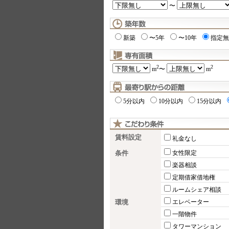
〜
新築
〜5年
〜10年
指定無
2
2
m
〜
m
5分以内
10分以内
15分以内
賃料設定
礼金なし
条件
女性限定
楽器相談
定期借家借地権
ルームシェア相談
環境
エレベーター
一階物件
タワーマンション