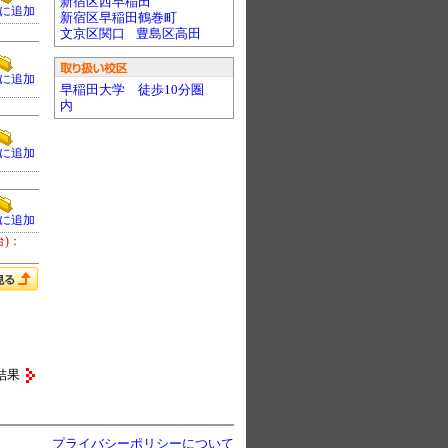
新宿区西早稲田
に追加
新宿区早稲田鶴巻町
文京区関口
豊島区高田
に追加
早稲田大学 徒歩10分圏
内
に追加
に追加
台)：
結果
プライバシーポリシーについて