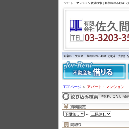
アパート・マンション賃貸検索 | 新宿区の不動産
新宿区・文京区・豊島区の不動産（賃貸・売買）
TOPページ
＞
アパート・マンション
※賃料、こだわり条
～