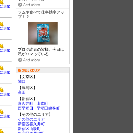
に追加
ラムネ食べて仕事効率アッ
プ！？
に追加
ブログ読者の皆様、今日は
に追加
私がハマっている...
に追加
【文京区】
関口
【豊島区】
高田
に追加
【新宿区】
喜久井町
山吹町
西早稲田
早稲田鶴巻町
【その他のエリア】
に追加
その他のエリア
新宿区喜久井町
新宿区山吹町