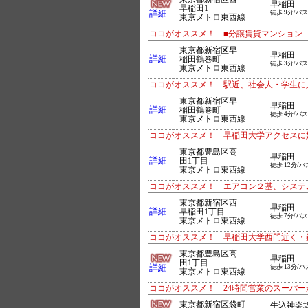
早稲田
早稲田1
詳細
徒歩 9分/バス
東京メトロ東西線
ココがオススメ！ ■分譲賃貸マンション
東京都新宿区早
早稲田
詳細
稲田鶴巻町
徒歩 3分/バス
東京メトロ東西線
ココがオススメ！ 駅近、社会人・学生に
東京都新宿区早
早稲田
詳細
稲田鶴巻町
徒歩 4分/バス
東京メトロ東西線
ココがオススメ！ 早稲田大学アクセスに
東京都豊島区高
早稲田
詳細
田1丁目
徒歩 12分/バ
東京メトロ東西線
ココがオススメ！ エアコン２基、システ
東京都新宿区西
早稲田
詳細
早稲田1丁目
徒歩 7分/バス
東京メトロ東西線
ココがオススメ！ 早稲田大学西門近く・
東京都豊島区高
早稲田
田1丁目
詳細
徒歩 13分/バ
東京メトロ東西線
ココがオススメ！ 24時間営業のスーパ
東京都新宿区袋町
牛込神楽