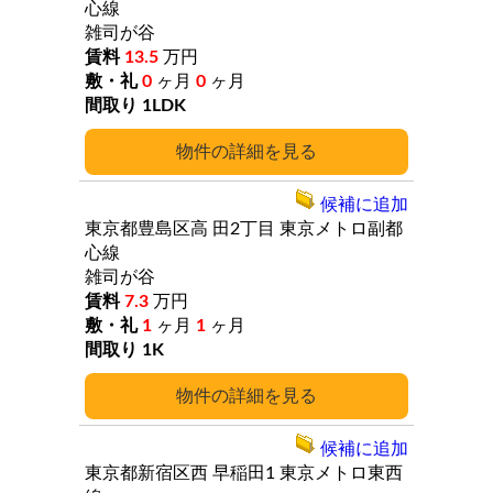
心線
雑司が谷
13.5
万円
0
ヶ月
0
ヶ月
1LDK
詳細
候補に追加
東京都豊島区高
田2丁目
東京メトロ副都
心線
雑司が谷
7.3
万円
1
ヶ月
1
ヶ月
1K
詳細
候補に追加
東京都新宿区西
早稲田1
東京メトロ東西