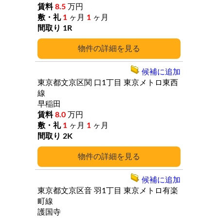
8.5
万円
1
ヶ月
1
ヶ月
1R
詳細
候補に追加
東京都文京区関
口1丁目
東京メトロ東西
線
早稲田
8.0
万円
1
ヶ月
1
ヶ月
2K
詳細
候補に追加
東京都文京区音
羽1丁目
東京メトロ有楽
町線
護国寺