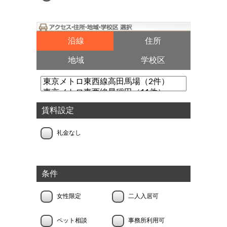
沿線
住所
地域
学校区
賃料設定
礼金なし
条件
女性限定
二人入居可
ペット相談
事務所利用可