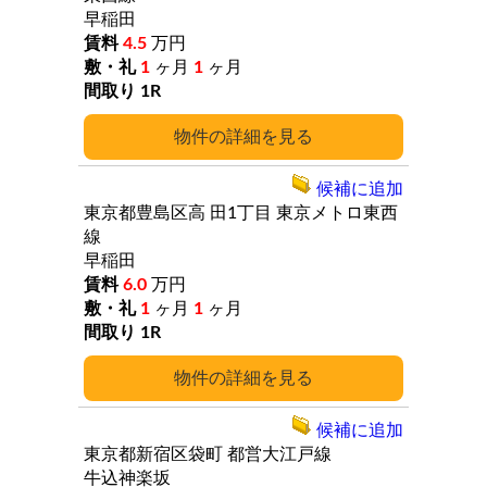
早稲田
4.5
万円
1
ヶ月
1
ヶ月
1R
詳細
候補に追加
東京都豊島区高
田1丁目
東京メトロ東西
線
早稲田
6.0
万円
1
ヶ月
1
ヶ月
1R
詳細
候補に追加
東京都新宿区袋町
都営大江戸線
牛込神楽坂