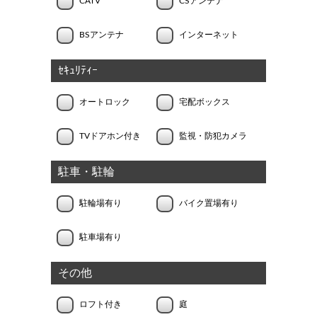
CATV
CSアンテナ
BSアンテナ
インターネット
ｾｷｭﾘﾃｨｰ
オートロック
宅配ボックス
TVドアホン付き
監視・防犯カメラ
駐車・駐輪
駐輪場有り
バイク置場有り
駐車場有り
その他
ロフト付き
庭