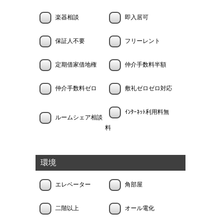
楽器相談
即入居可
保証人不要
フリーレント
定期借家借地権
仲介手数料半額
仲介手数料ゼロ
敷礼ゼロゼロ対応
ｲﾝﾀｰﾈｯﾄ利用料無
ルームシェア相談
料
環境
エレベーター
角部屋
二階以上
オール電化