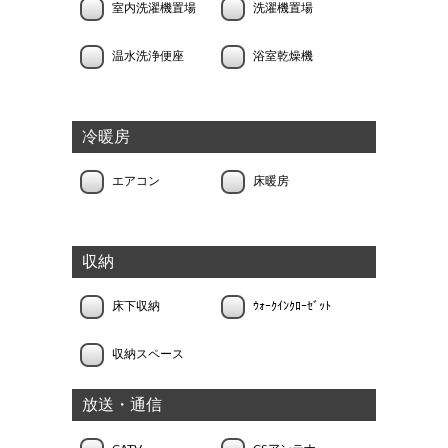
室内洗濯機置場
洗濯機置場
温水洗浄便座
浴室乾燥機
冷暖房
エアコン
床暖房
収納
床下収納
ｳｫｰｸｲﾝｸﾛｰｾﾞｯﾄ
収納スペース
放送・通信