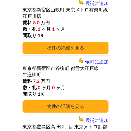
候補に追加
東京都新宿区山吹町
東京メトロ有楽町線
江戸川橋
8.0
万円
1
ヶ月
1
ヶ月
1R
詳細
候補に追加
東京都新宿区市谷柳町
都営大江戸線
牛込柳町
7.2
万円
0
ヶ月
0
ヶ月
1K
詳細
候補に追加
東京都豊島区高
田2丁目
東京メトロ副都