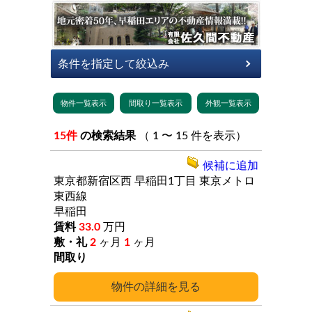
15件
の検索結果
（ 1 〜 15 件を表示）
候補に追加
東京都新宿区西
早稲田1丁目
東京メトロ
東西線
早稲田
33.0
万円
2
ヶ月
1
ヶ月
詳細