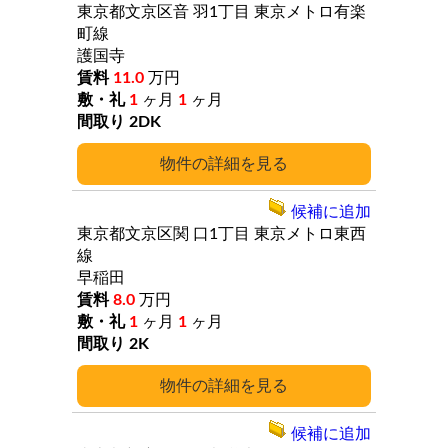
東京都文京区音
羽1丁目
東京メトロ有楽
町線
護国寺
11.0
万円
1
ヶ月
1
ヶ月
2DK
詳細
候補に追加
東京都文京区関
口1丁目
東京メトロ東西
線
早稲田
8.0
万円
1
ヶ月
1
ヶ月
2K
詳細
候補に追加