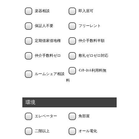
楽器相談
即入居可
保証人不要
フリーレント
定期借家借地権
仲介手数料半額
仲介手数料ゼロ
敷礼ゼロゼロ対応
ｲﾝﾀｰﾈｯﾄ利用料無
ルームシェア相談
料
環境
エレベーター
角部屋
二階以上
オール電化