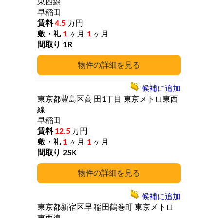
東西線
早稲田
4.5
万円
1
ヶ月
1
ヶ月
1R
詳細
候補に追加
東京都豊島区高
田1丁目
東京メトロ東西
線
早稲田
12.5
万円
1
ヶ月
1
ヶ月
2SK
詳細
候補に追加
東京都新宿区早
稲田鶴巻町
東京メトロ