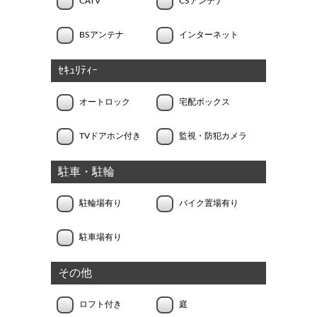
CATV
CSアンテナ
BSアンテナ
インターネット
ｾｷｭﾘﾃｨｰ
オートロック
宅配ボックス
TVドアホン付き
監視・防犯カメラ
駐車・駐輪
駐輪場有り
バイク置場有り
駐車場有り
その他
ロフト付き
庭