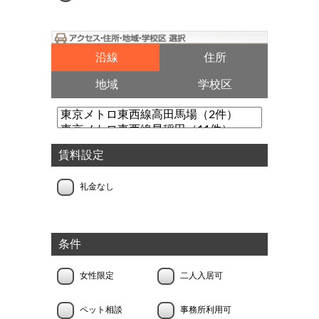
沿線
住所
地域
学校区
賃料設定
礼金なし
条件
女性限定
二人入居可
ペット相談
事務所利用可