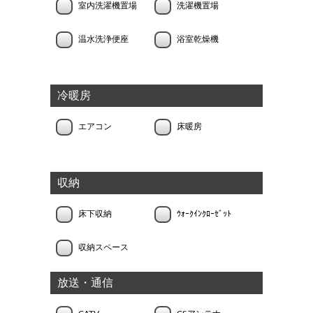
室内洗濯機置場
洗濯機置場
温水洗浄便座
浴室乾燥機
冷暖房
エアコン
床暖房
収納
床下収納
ｳｫｰｸｲﾝｸﾛｰｾﾞｯﾄ
収納スペース
放送・通信