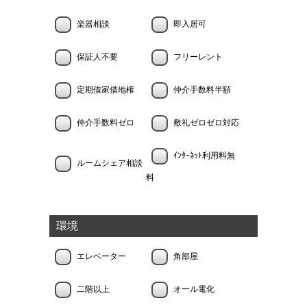
楽器相談
即入居可
保証人不要
フリーレント
定期借家借地権
仲介手数料半額
仲介手数料ゼロ
敷礼ゼロゼロ対応
ｲﾝﾀｰﾈｯﾄ利用料無
ルームシェア相談
料
環境
エレベーター
角部屋
二階以上
オール電化