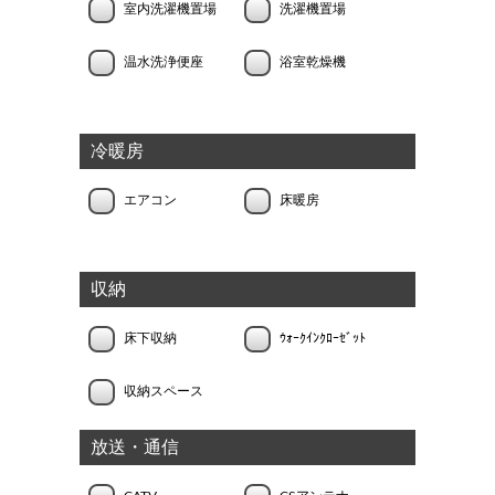
室内洗濯機置場
洗濯機置場
温水洗浄便座
浴室乾燥機
冷暖房
エアコン
床暖房
収納
床下収納
ｳｫｰｸｲﾝｸﾛｰｾﾞｯﾄ
収納スペース
放送・通信