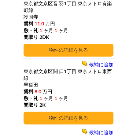
東京都文京区音
羽1丁目
東京メトロ有楽
町線
護国寺
11.0
万円
1
ヶ月
1
ヶ月
2DK
詳細
候補に追加
東京都文京区関
口1丁目
東京メトロ東西
線
早稲田
8.0
万円
1
ヶ月
1
ヶ月
2K
詳細
候補に追加