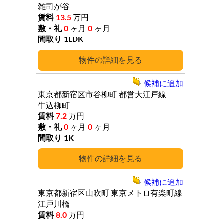
雑司が谷
13.5
万円
0
ヶ月
0
ヶ月
1LDK
詳細
候補に追加
東京都新宿区市谷柳町
都営大江戸線
牛込柳町
7.2
万円
0
ヶ月
0
ヶ月
1K
詳細
候補に追加
東京都新宿区山吹町
東京メトロ有楽町線
江戸川橋
8.0
万円