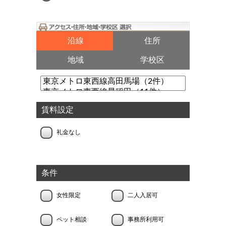
沿線
住所
地域
学校区
賃料設定
礼金なし
条件
女性限定
二人入居可
ペット相談
事務所利用可