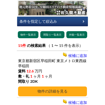
15件
の検索結果
（ 1 〜 15 件を表示）
候補に追加
東京都新宿区早稲田町
東京メトロ東西線
早稲田
12.6
万円
1
ヶ月
1
ヶ月
2DK
詳細
候補に追加