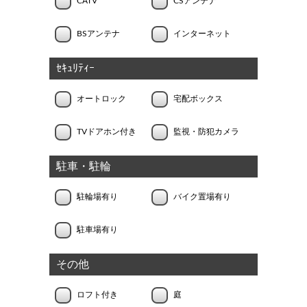
CATV
CSアンテナ
BSアンテナ
インターネット
ｾｷｭﾘﾃｨｰ
オートロック
宅配ボックス
TVドアホン付き
監視・防犯カメラ
駐車・駐輪
駐輪場有り
バイク置場有り
駐車場有り
その他
ロフト付き
庭