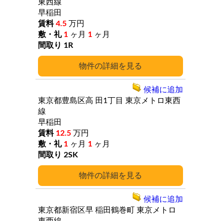
東西線
早稲田
4.5
万円
1
ヶ月
1
ヶ月
1R
詳細
候補に追加
東京都豊島区高
田1丁目
東京メトロ東西
線
早稲田
12.5
万円
1
ヶ月
1
ヶ月
2SK
詳細
候補に追加
東京都新宿区早
稲田鶴巻町
東京メトロ