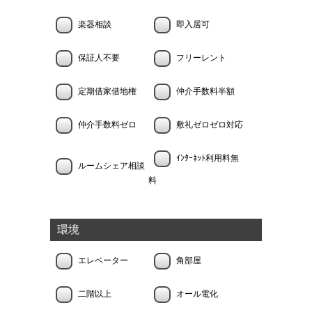
楽器相談
即入居可
保証人不要
フリーレント
定期借家借地権
仲介手数料半額
仲介手数料ゼロ
敷礼ゼロゼロ対応
ｲﾝﾀｰﾈｯﾄ利用料無
ルームシェア相談
料
環境
エレベーター
角部屋
二階以上
オール電化