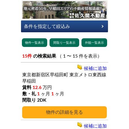
15件
の検索結果
（ 1 〜 15 件を表示）
候補に追加
東京都新宿区早稲田町
東京メトロ東西線
早稲田
12.6
万円
1
ヶ月
1
ヶ月
2DK
詳細
候補に追加