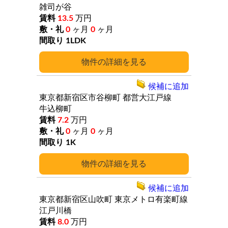
雑司が谷
13.5
万円
0
ヶ月
0
ヶ月
1LDK
詳細
候補に追加
東京都新宿区市谷柳町
都営大江戸線
牛込柳町
7.2
万円
0
ヶ月
0
ヶ月
1K
詳細
候補に追加
東京都新宿区山吹町
東京メトロ有楽町線
江戸川橋
8.0
万円