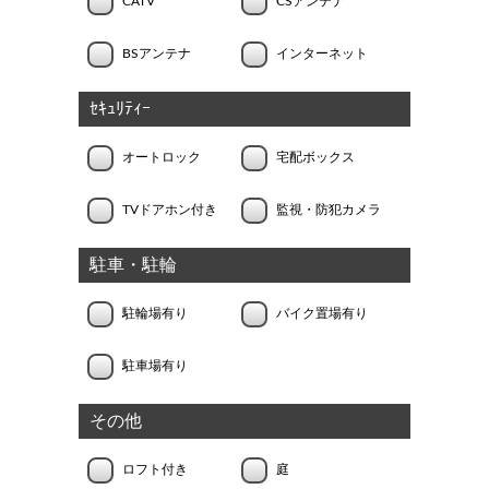
CATV
CSアンテナ
BSアンテナ
インターネット
ｾｷｭﾘﾃｨｰ
オートロック
宅配ボックス
TVドアホン付き
監視・防犯カメラ
駐車・駐輪
駐輪場有り
バイク置場有り
駐車場有り
その他
ロフト付き
庭