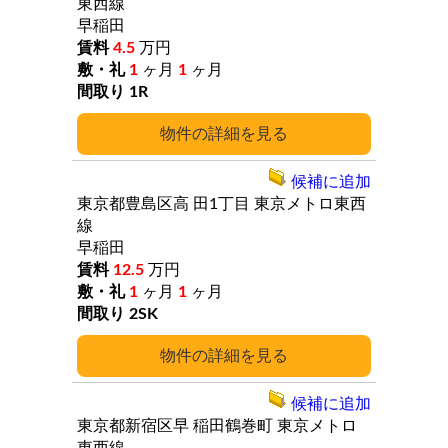
東西線
早稲田
4.5
万円
1
ヶ月
1
ヶ月
1R
詳細
候補に追加
東京都豊島区高
田1丁目
東京メトロ東西
線
早稲田
12.5
万円
1
ヶ月
1
ヶ月
2SK
詳細
候補に追加
東京都新宿区早
稲田鶴巻町
東京メトロ