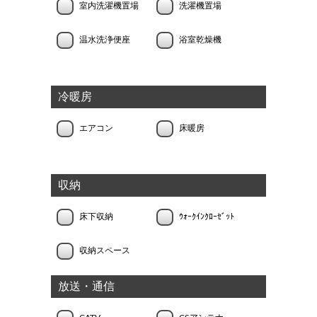
室内洗濯機置場
洗濯機置場
温水洗浄便座
浴室乾燥機
冷暖房
エアコン
床暖房
収納
床下収納
ｳｫｰｸｲﾝｸﾛｰｾﾞｯﾄ
収納スペース
放送・通信