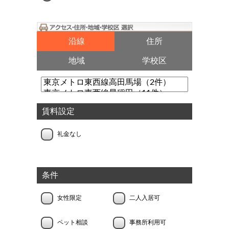
沿線
住所
地域
学校区
賃料設定
礼金なし
条件
女性限定
二人入居可
ペット相談
事務所利用可