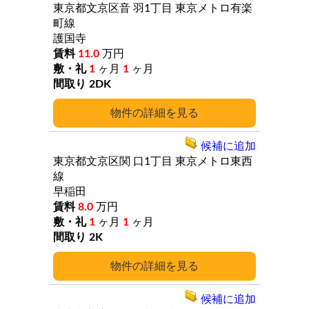
東京都文京区音
羽1丁目
東京メトロ有楽
町線
護国寺
11.0
万円
1
ヶ月
1
ヶ月
2DK
詳細
候補に追加
東京都文京区関
口1丁目
東京メトロ東西
線
早稲田
8.0
万円
1
ヶ月
1
ヶ月
2K
詳細
候補に追加