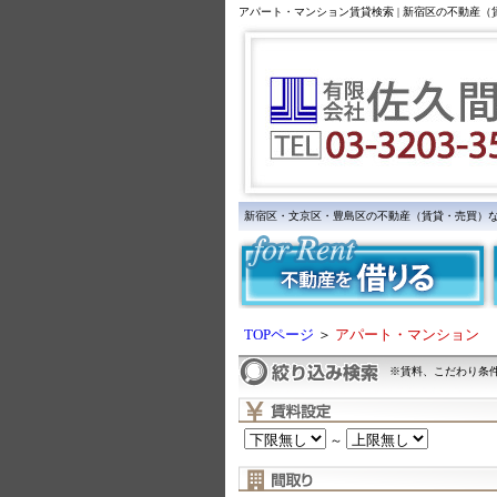
アパート・マンション賃貸検索 | 新宿区の不動産
新宿区・文京区・豊島区の不動産（賃貸・売買）
TOPページ
＞
アパート・マンション
※賃料、こだわり条
～