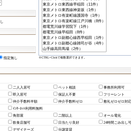
し
※CTRL+Clickで複数選択できます。
指定無し
二人入居可
ペット相談
事務所利用可
即入居可
保証人不要
フリーレント
仲介手数料半額
仲介手数料ゼロ
敷礼ゼロゼロ対
ｲﾝﾀｰﾈｯﾄ利用料無料
角部屋
二階以上
オール電化
飲食店舗可
日当たり良好
24時間ごみ出し
デザイナーズ
分譲賃貸