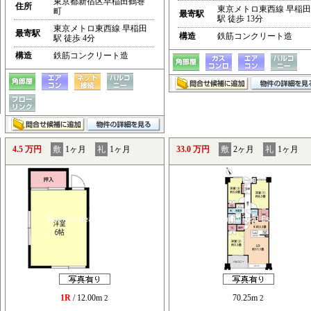
東京都新宿区早稲田鶴巻
住所
東京メトロ東西線 早稲田
町
最寄駅
駅 徒歩 13分
東京メトロ東西線 早稲田
最寄駅
構造
鉄筋コンクリート造
駅 徒歩 4分
構造
鉄筋コンクリート造
4.5 万円
敷
1ヶ月
礼
1ヶ月
33.0 万円
敷
2ヶ月
礼
1ヶ月
1R
/ 12.00m
70.25m
2
2