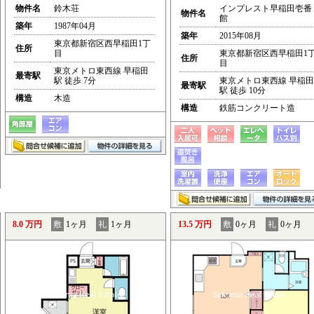
物件名
鈴木荘
インプレスト早稲田壱番
物件名
館
築年
1987年04月
築年
2015年08月
東京都新宿区西早稲田1丁
住所
目
東京都新宿区西早稲田1
住所
目
東京メトロ東西線 早稲田
最寄駅
駅 徒歩 7分
東京メトロ東西線 早稲田
最寄駅
駅 徒歩 10分
構造
木造
構造
鉄筋コンクリート造
8.0 万円
敷
1ヶ月
礼
1ヶ月
13.5 万円
敷
0ヶ月
礼
0ヶ月