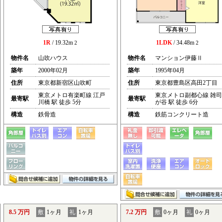
1R
/ 19.32m
1LDK
/ 34.48m
2
2
物件名
山吹ハウス
物件名
マンション伊藤Ⅱ
築年
2000年02月
築年
1995年04月
住所
東京都新宿区山吹町
住所
東京都豊島区高田2丁目
東京メトロ有楽町線 江戸
東京メトロ副都心線 雑司
最寄駅
最寄駅
川橋 駅 徒歩 5分
が谷 駅 徒歩 6分
構造
鉄骨造
構造
鉄筋コンクリート造
8.5 万円
敷
1ヶ月
礼
1ヶ月
7.2 万円
敷
0ヶ月
礼
0ヶ月