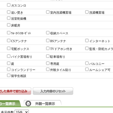
ガスコンロ
追い焚き
室内洗濯機置場
洗濯機置場
浴室乾燥機
床暖房
ｳｫｰｸｲﾝｸﾛｰｾﾞｯﾄ
収納スペース
CSアンテナ
BSアンテナ
インターネット
宅配ボックス
TVドアホン付き
監視・防犯カメ
バイク置場有り
駐車場有り
庭
専用庭
バルコニー
コインランドリー
外観タイル貼り
ルームシェア可
留学生相談
表示件数