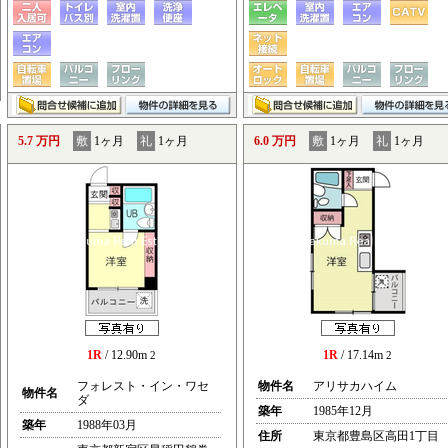
5.7 万円
敷
1ヶ月
礼
1ヶ月
6.0 万円
敷
1ヶ月
礼
1ヶ月
1R
/ 12.90m
1R
/ 17.14m
2
2
フォレスト・イン・ワセ
物件名
アリサカハイム
物件名
ダ
築年
1985年12月
築年
1988年03月
住所
東京都豊島区高田1丁目