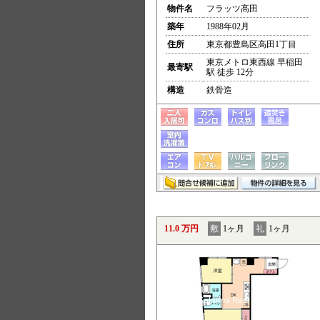
物件名
フラッツ高田
築年
1988年02月
住所
東京都豊島区高田1丁目
東京メトロ東西線 早稲田
最寄駅
駅 徒歩 12分
構造
鉄骨造
11.0 万円
敷
1ヶ月
礼
1ヶ月