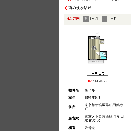
前の検索結果
6.2 万円
敷
1ヶ月
礼
1ヶ月
1R
/ 14.94m
2
物件名
泉ビル
築年
1991年02月
東京都新宿区早稲田鶴巻
住所
町
東京メトロ東西線 早稲田
最寄駅
駅 徒歩 3分
構造
鉄骨造