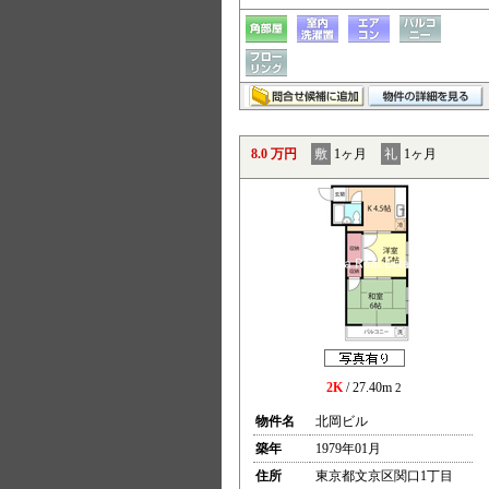
8.0 万円
敷
1ヶ月
礼
1ヶ月
2K
/ 27.40m
2
物件名
北岡ビル
築年
1979年01月
住所
東京都文京区関口1丁目