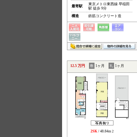
東京メトロ東西線 早稲田
最寄駅
駅 徒歩 9分
構造
鉄筋コンクリート造
12.5 万円
敷
1ヶ月
礼
1ヶ月
2SK
/ 48.84m
2