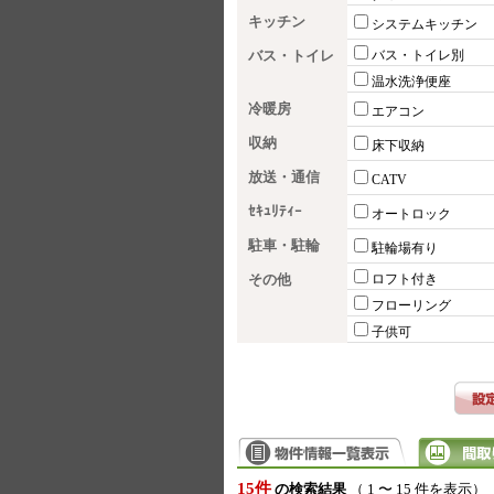
キッチン
システムキッチン
バス・トイレ
バス・トイレ別
温水洗浄便座
冷暖房
エアコン
収納
床下収納
放送・通信
CATV
ｾｷｭﾘﾃｨｰ
オートロック
駐車・駐輪
駐輪場有り
その他
ロフト付き
フローリング
子供可
15件
の検索結果
（ 1 〜 15 件を表示）