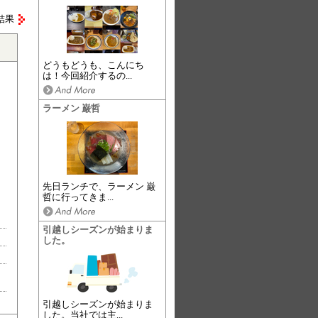
結果
どうもどうも、こんにち
は！今回紹介するの...
ラーメン 巌哲
先日ランチで、ラーメン 巌
哲に行ってきま...
引越しシーズンが始まりま
した。
引越しシーズンが始まりま
した。当社では主...