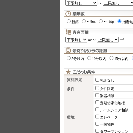
〜
新築
〜5年
〜10年
指定無
2
2
m
〜
m
5分以内
10分以内
15分以内
賃料設定
礼金なし
条件
女性限定
楽器相談
定期借家借地権
ルームシェア相談
環境
エレベーター
一階物件
タワーマンション