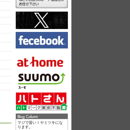
ラ
マジで旨い！ヤミツキにな
ります。