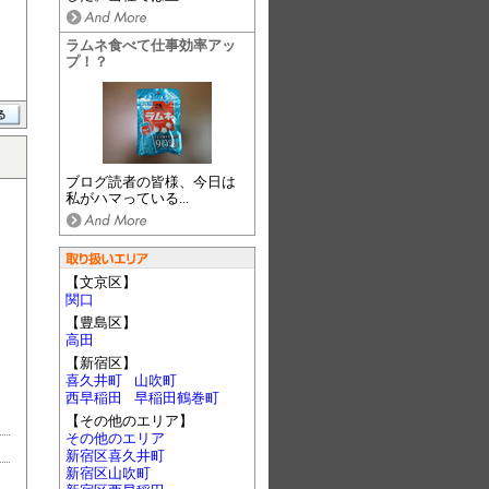
ラムネ食べて仕事効率アッ
プ！？
ブログ読者の皆様、今日は
私がハマっている...
【文京区】
関口
【豊島区】
高田
【新宿区】
喜久井町
山吹町
西早稲田
早稲田鶴巻町
【その他のエリア】
その他のエリア
新宿区喜久井町
新宿区山吹町