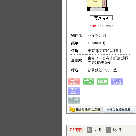
2DK
/ 37.19m
2
物件名
ハイツ音羽
築年
1978年10月
住所
東京都文京区音羽1丁目
東京メトロ有楽町線 護国
最寄駅
寺 駅 徒歩 5分
構造
鉄骨鉄筋ｺﾝｸﾘｰﾄ造
7.3 万円
敷
1ヶ月
礼
1ヶ月