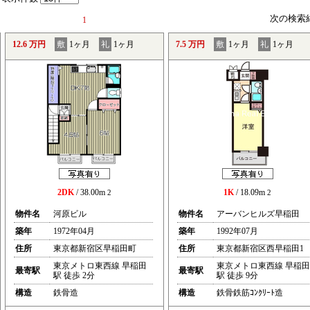
次の検索
1
12.6 万円
敷
1ヶ月
礼
1ヶ月
7.5 万円
敷
1ヶ月
礼
1ヶ月
2DK
/ 38.00m
1K
/ 18.09m
2
2
物件名
河原ビル
物件名
アーバンヒルズ早稲田
築年
1972年04月
築年
1992年07月
住所
東京都新宿区早稲田町
住所
東京都新宿区西早稲田1
東京メトロ東西線 早稲田
東京メトロ東西線 早稲田
最寄駅
最寄駅
駅 徒歩 2分
駅 徒歩 9分
構造
鉄骨造
構造
鉄骨鉄筋ｺﾝｸﾘｰﾄ造