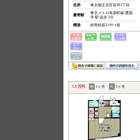
住所
東京都文京区音羽1丁目
東京メトロ有楽町線 護国
最寄駅
寺 駅 徒歩 5分
構造
鉄骨鉄筋ｺﾝｸﾘｰﾄ造
7.3 万円
敷
1ヶ月
礼
1ヶ月