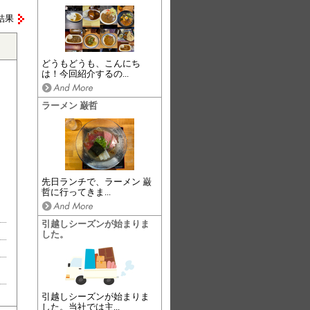
結果
どうもどうも、こんにち
は！今回紹介するの...
ラーメン 巌哲
先日ランチで、ラーメン 巌
哲に行ってきま...
引越しシーズンが始まりま
した。
引越しシーズンが始まりま
した。当社では主...