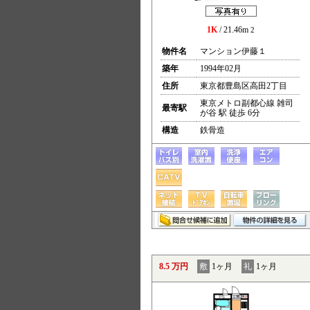
1K
/ 21.46m
2
物件名
マンション伊藤１
築年
1994年02月
住所
東京都豊島区高田2丁目
東京メトロ副都心線 雑司
最寄駅
が谷 駅 徒歩 6分
構造
鉄骨造
8.5 万円
敷
1ヶ月
礼
1ヶ月