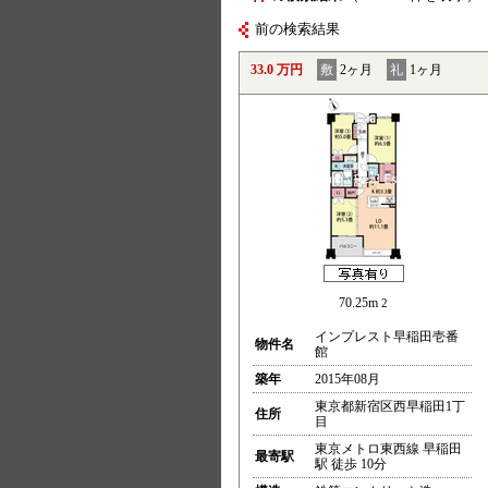
前の検索結果
33.0 万円
敷
2ヶ月
礼
1ヶ月
70.25m
2
インプレスト早稲田壱番
物件名
館
築年
2015年08月
東京都新宿区西早稲田1丁
住所
目
東京メトロ東西線 早稲田
最寄駅
駅 徒歩 10分