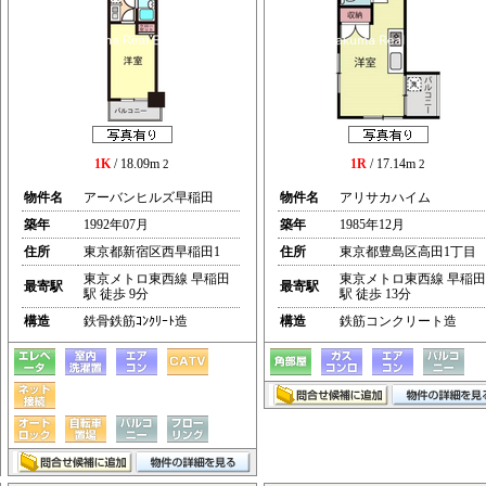
1K
/ 18.09m
1R
/ 17.14m
2
2
物件名
アーバンヒルズ早稲田
物件名
アリサカハイム
築年
1992年07月
築年
1985年12月
住所
東京都新宿区西早稲田1
住所
東京都豊島区高田1丁目
東京メトロ東西線 早稲田
東京メトロ東西線 早稲田
最寄駅
最寄駅
駅 徒歩 9分
駅 徒歩 13分
構造
鉄骨鉄筋ｺﾝｸﾘｰﾄ造
構造
鉄筋コンクリート造