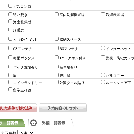
ガスコンロ
追い焚き
室内洗濯機置場
洗濯機置場
浴室乾燥機
床暖房
ｳｫｰｸｲﾝｸﾛｰｾﾞｯﾄ
収納スペース
CSアンテナ
BSアンテナ
インターネット
宅配ボックス
TVドアホン付き
監視・防犯カメ
バイク置場有り
駐車場有り
庭
専用庭
バルコニー
コインランドリー
外観タイル貼り
ルームシェア可
留学生相談
表示件数