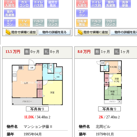
13.5 万円
敷
0ヶ月
礼
0ヶ月
8.0 万円
敷
1ヶ月
礼
1ヶ月
1LDK
/ 34.48m
2K
/ 27.40m
2
2
物件名
マンション伊藤Ⅱ
物件名
北岡ビル
築年
1995年04月
築年
1979年01月