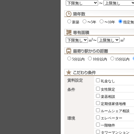
〜
新築
〜5年
〜10年
指定無
2
2
m
〜
m
5分以内
10分以内
15分以内
賃料設定
礼金なし
条件
女性限定
楽器相談
定期借家借地権
ルームシェア相談
環境
エレベーター
一階物件
タワーマンション