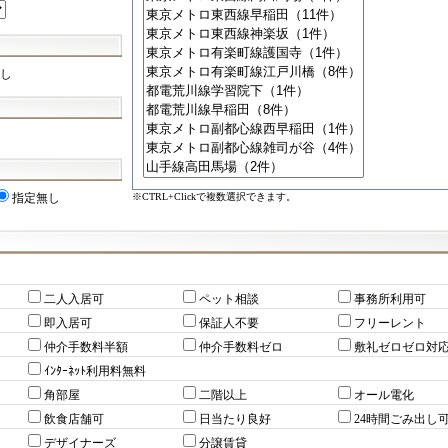
し
※CTRL+Clickで複数選択できます。
指定無し
二人入居可
ペット相談
事務所利用可
即入居可
保証人不要
フリーレント
仲介手数料半額
仲介手数料ゼロ
敷礼ゼロゼロ対
ｲﾝﾀｰﾈｯﾄ利用料無料
角部屋
二階以上
オール電化
飲食店舗可
日当たり良好
24時間ごみ出し
デザイナーズ
分譲賃貸