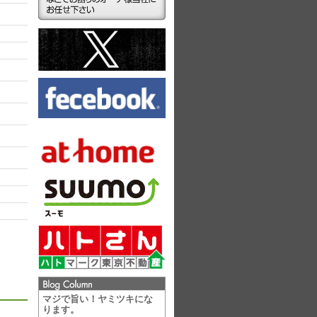
ラ
マジで旨い！ヤミツキにな
ります。