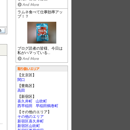
ラムネ食べて仕事効率アッ
プ！？
ブログ読者の皆様、今日は
私がハマっている...
【文京区】
関口
【豊島区】
高田
【新宿区】
喜久井町
山吹町
西早稲田
早稲田鶴巻町
【その他のエリア】
その他のエリア
新宿区喜久井町
新宿区山吹町