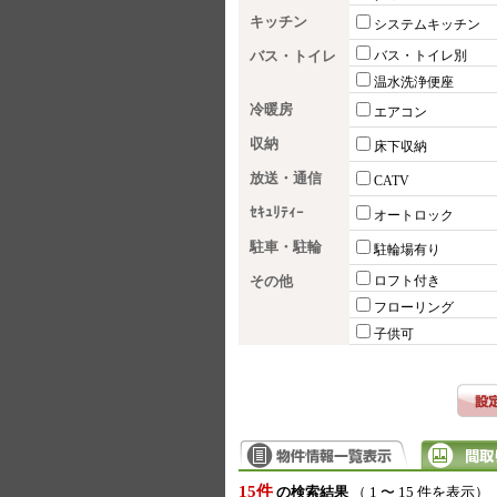
キッチン
システムキッチン
バス・トイレ
バス・トイレ別
温水洗浄便座
冷暖房
エアコン
収納
床下収納
放送・通信
CATV
ｾｷｭﾘﾃｨｰ
オートロック
駐車・駐輪
駐輪場有り
その他
ロフト付き
フローリング
子供可
15件
の検索結果
（ 1 〜 15 件を表示）