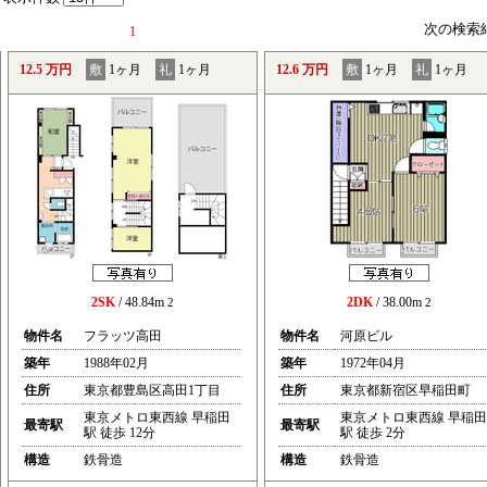
次の検索
1
12.5 万円
敷
1ヶ月
礼
1ヶ月
12.6 万円
敷
1ヶ月
礼
1ヶ月
2SK
/ 48.84m
2DK
/ 38.00m
2
2
物件名
フラッツ高田
物件名
河原ビル
築年
1988年02月
築年
1972年04月
住所
東京都豊島区高田1丁目
住所
東京都新宿区早稲田町
東京メトロ東西線 早稲田
東京メトロ東西線 早稲田
最寄駅
最寄駅
駅 徒歩 12分
駅 徒歩 2分
構造
鉄骨造
構造
鉄骨造