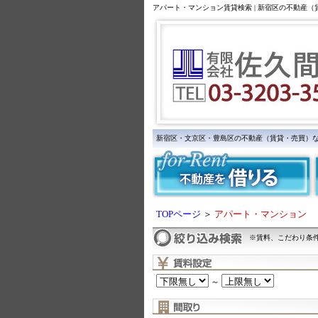
アパート・マンション賃貸検索 | 新宿区の不動産
新宿区・文京区・豊島区の不動産（賃貸・売買）
TOPページ
＞
アパート・マンション
※賃料、こだわり条
～