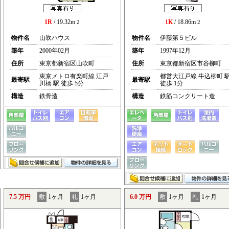
1R
/ 19.32m
1K
/ 18.86m
2
2
物件名
山吹ハウス
物件名
伊藤第５ビル
築年
2000年02月
築年
1997年12月
住所
東京都新宿区山吹町
住所
東京都新宿区市谷柳町
東京メトロ有楽町線 江戸
都営大江戸線 牛込柳町 
最寄駅
最寄駅
川橋 駅 徒歩 5分
徒歩 1分
構造
鉄骨造
構造
鉄筋コンクリート造
7.5 万円
敷
1ヶ月
礼
1ヶ月
6.0 万円
敷
1ヶ月
礼
1ヶ月