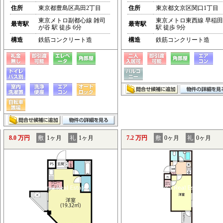
住所
東京都豊島区高田2丁目
住所
東京都文京区関口1丁目
東京メトロ副都心線 雑司
東京メトロ東西線 早稲田
最寄駅
最寄駅
が谷 駅 徒歩 6分
駅 徒歩 9分
構造
鉄筋コンクリート造
構造
鉄筋コンクリート造
8.0 万円
敷
1ヶ月
礼
1ヶ月
7.2 万円
敷
0ヶ月
礼
0ヶ月