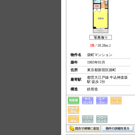
1R
/ 18.28m
2
物件名
袋町マンション
築年
1985年01月
住所
東京都新宿区袋町
都営大江戸線 牛込神楽坂
最寄駅
駅 徒歩 2分
構造
鉄骨造