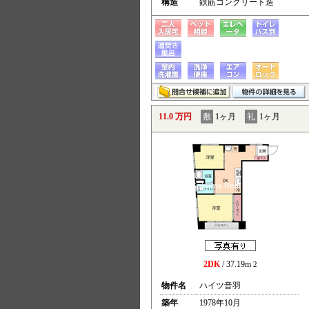
構造
鉄筋コンクリート造
11.0 万円
敷
1ヶ月
礼
1ヶ月
2DK
/ 37.19m
2
物件名
ハイツ音羽
築年
1978年10月