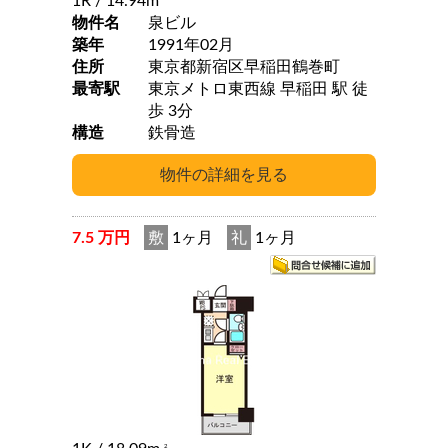
1R
/ 14.94m
物件名
泉ビル
築年
1991年02月
住所
東京都新宿区早稲田鶴巻町
最寄駅
東京メトロ東西線 早稲田 駅 徒
歩 3分
構造
鉄骨造
7.5 万円
敷
1ヶ月
礼
1ヶ月
2