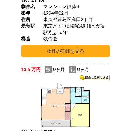
1K
/ 21.46m
物件名
マンション伊藤１
築年
1994年02月
住所
東京都豊島区高田2丁目
最寄駅
東京メトロ副都心線 雑司が谷
駅 徒歩 6分
構造
鉄骨造
13.5 万円
敷
0ヶ月
礼
0ヶ月
2