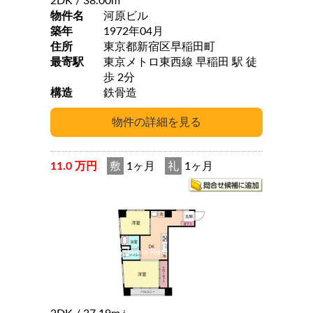
2DK
/ 38.00m
物件名
河原ビル
築年
1972年04月
住所
東京都新宿区早稲田町
最寄駅
東京メトロ東西線 早稲田 駅 徒
歩 2分
構造
鉄骨造
11.0 万円
敷
1ヶ月
礼
1ヶ月
2