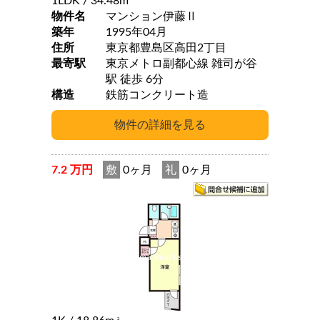
1LDK
/ 34.48m
物件名
マンション伊藤Ⅱ
築年
1995年04月
住所
東京都豊島区高田2丁目
最寄駅
東京メトロ副都心線 雑司が谷
駅 徒歩 6分
構造
鉄筋コンクリート造
7.2 万円
敷
0ヶ月
礼
0ヶ月
2