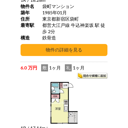
1R
/ 18.28m
物件名
袋町マンション
築年
1985年01月
住所
東京都新宿区袋町
最寄駅
都営大江戸線 牛込神楽坂 駅 徒
歩 2分
構造
鉄骨造
6.0 万円
敷
1ヶ月
礼
1ヶ月
2