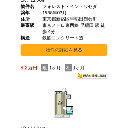
1R
/ 12.90m
物件名
フォレスト・イン・ワセダ
築年
1988年03月
住所
東京都新宿区早稲田鶴巻町
最寄駅
東京メトロ東西線 早稲田 駅 徒
歩 4分
構造
鉄筋コンクリート造
6.2 万円
敷
1ヶ月
礼
1ヶ月
2