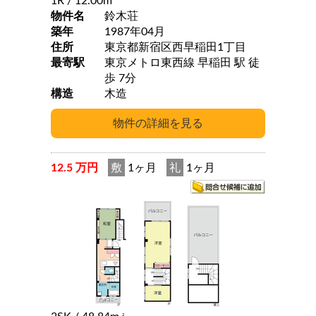
1R
/ 12.00m
物件名
鈴木荘
築年
1987年04月
住所
東京都新宿区西早稲田1丁目
最寄駅
東京メトロ東西線 早稲田 駅 徒
歩 7分
構造
木造
12.5 万円
敷
1ヶ月
礼
1ヶ月
2