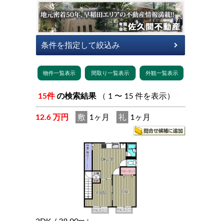
15件
の検索結果
（ 1 〜 15 件を表示）
12.6 万円
敷
1ヶ月
礼
1ヶ月
2