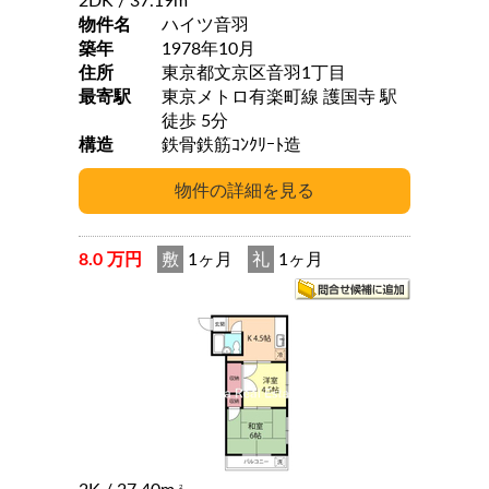
2DK
/ 37.19m
物件名
ハイツ音羽
築年
1978年10月
住所
東京都文京区音羽1丁目
最寄駅
東京メトロ有楽町線 護国寺 駅
徒歩 5分
構造
鉄骨鉄筋ｺﾝｸﾘｰﾄ造
8.0 万円
敷
1ヶ月
礼
1ヶ月
2