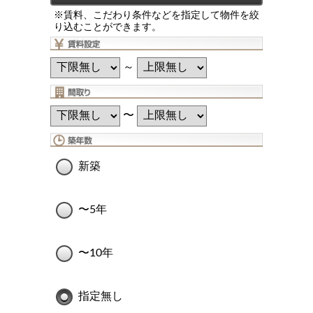
※賃料、こだわり条件などを指定して物件を絞
り込むことができます。
～
〜
新築
〜5年
〜10年
指定無し