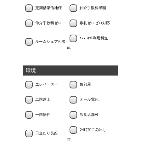
定期借家借地権
仲介手数料半額
仲介手数料ゼロ
敷礼ゼロゼロ対応
ｲﾝﾀｰﾈｯﾄ利用料無
ルームシェア相談
料
環境
エレベーター
角部屋
二階以上
オール電化
一階物件
飲食店舗可
24時間ごみ出し
日当たり良好
可