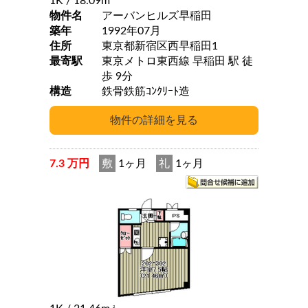
1K
/ 18.09m
物件名
アーバンヒルズ早稲田
築年
1992年07月
住所
東京都新宿区西早稲田1
最寄駅
東京メトロ東西線 早稲田 駅 徒
歩 9分
構造
鉄骨鉄筋ｺﾝｸﾘｰﾄ造
7.3 万円
敷
1ヶ月
礼
1ヶ月
2