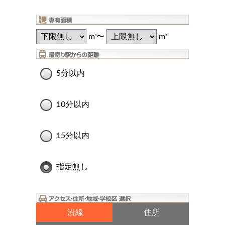
m
〜
m
2
2
5分以内
10分以内
15分以内
指定無し
沿線
住所