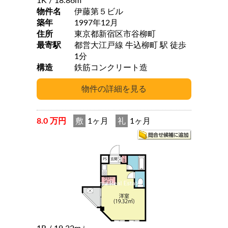
1K
/ 18.86m
物件名
伊藤第５ビル
築年
1997年12月
住所
東京都新宿区市谷柳町
最寄駅
都営大江戸線 牛込柳町 駅 徒歩
1分
構造
鉄筋コンクリート造
8.0 万円
敷
1ヶ月
礼
1ヶ月
2