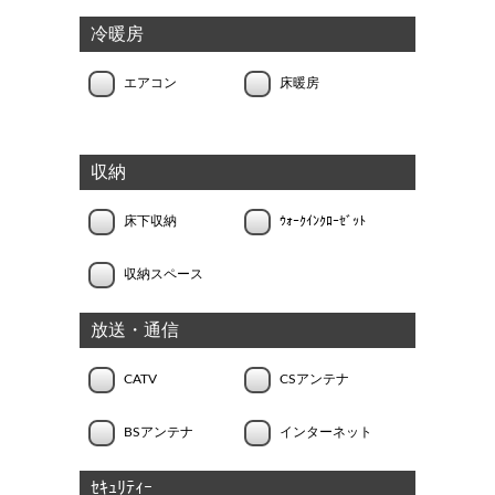
冷暖房
エアコン
床暖房
収納
床下収納
ｳｫｰｸｲﾝｸﾛｰｾﾞｯﾄ
収納スペース
放送・通信
CATV
CSアンテナ
BSアンテナ
インターネット
ｾｷｭﾘﾃｨｰ