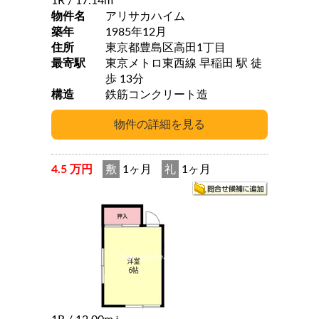
1R
/ 17.14m
物件名
アリサカハイム
築年
1985年12月
住所
東京都豊島区高田1丁目
最寄駅
東京メトロ東西線 早稲田 駅 徒
歩 13分
構造
鉄筋コンクリート造
4.5 万円
敷
1ヶ月
礼
1ヶ月
2