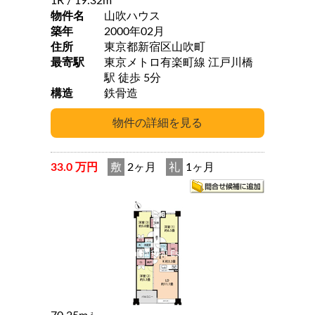
1R
/ 19.32m
物件名
山吹ハウス
築年
2000年02月
住所
東京都新宿区山吹町
最寄駅
東京メトロ有楽町線 江戸川橋
駅 徒歩 5分
構造
鉄骨造
33.0 万円
敷
2ヶ月
礼
1ヶ月
2