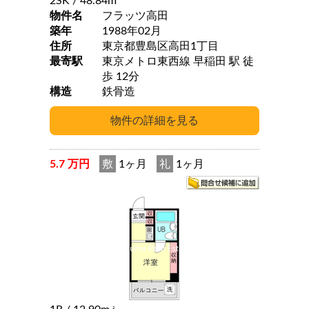
2SK
/ 48.84m
物件名
フラッツ高田
築年
1988年02月
住所
東京都豊島区高田1丁目
最寄駅
東京メトロ東西線 早稲田 駅 徒
歩 12分
構造
鉄骨造
5.7 万円
敷
1ヶ月
礼
1ヶ月
2