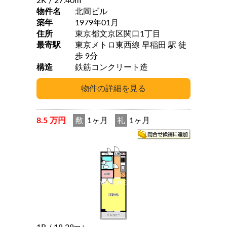
2K
/ 27.40m
物件名
北岡ビル
築年
1979年01月
住所
東京都文京区関口1丁目
最寄駅
東京メトロ東西線 早稲田 駅 徒
歩 9分
構造
鉄筋コンクリート造
8.5 万円
敷
1ヶ月
礼
1ヶ月
2