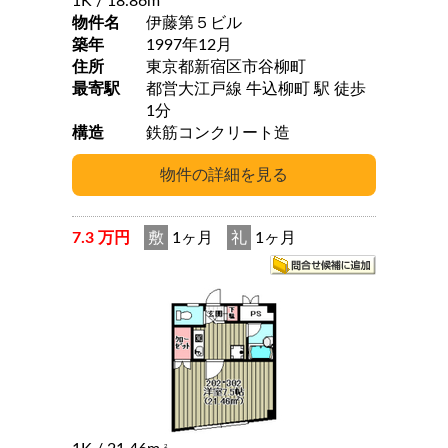
1K
/ 18.86m
物件名
伊藤第５ビル
築年
1997年12月
住所
東京都新宿区市谷柳町
最寄駅
都営大江戸線 牛込柳町 駅 徒歩
1分
構造
鉄筋コンクリート造
7.3 万円
敷
1ヶ月
礼
1ヶ月
2