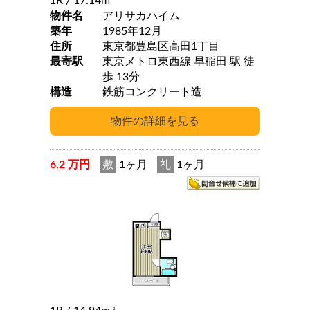
1R
/ 17.14m
物件名
アリサカハイム
築年
1985年12月
住所
東京都豊島区高田1丁目
最寄駅
東京メトロ東西線 早稲田 駅 徒
歩 13分
構造
鉄筋コンクリート造
6.2 万円
敷
1ヶ月
礼
1ヶ月
2