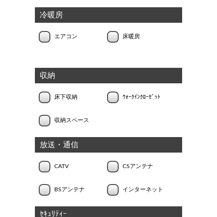
冷暖房
エアコン
床暖房
収納
床下収納
ｳｫｰｸｲﾝｸﾛｰｾﾞｯﾄ
収納スペース
放送・通信
CATV
CSアンテナ
BSアンテナ
インターネット
ｾｷｭﾘﾃｨｰ