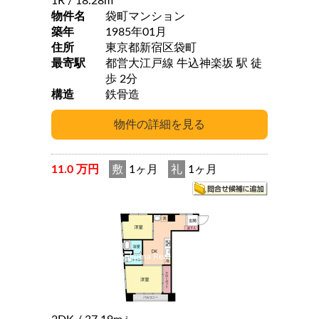
1R
/ 18.28m
物件名
袋町マンション
築年
1985年01月
住所
東京都新宿区袋町
最寄駅
都営大江戸線 牛込神楽坂 駅 徒
歩 2分
構造
鉄骨造
11.0 万円
敷
1ヶ月
礼
1ヶ月
2