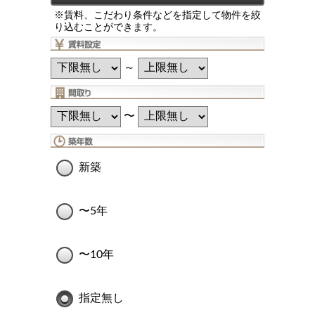
※賃料、こだわり条件などを指定して物件を絞
り込むことができます。
～
〜
新築
〜5年
〜10年
指定無し