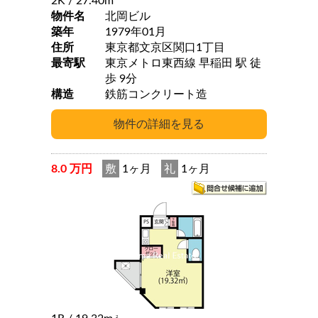
2K
/ 27.40m
物件名
北岡ビル
築年
1979年01月
住所
東京都文京区関口1丁目
最寄駅
東京メトロ東西線 早稲田 駅 徒
歩 9分
構造
鉄筋コンクリート造
8.0 万円
敷
1ヶ月
礼
1ヶ月
2