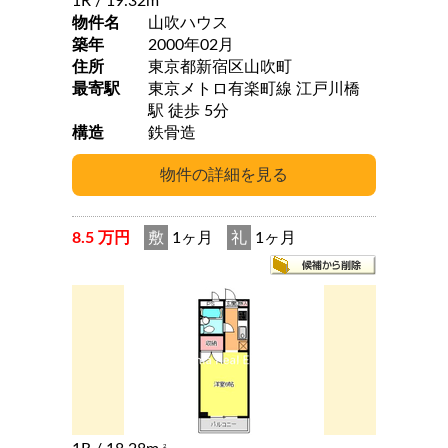
1R
/ 19.32m
物件名
山吹ハウス
築年
2000年02月
住所
東京都新宿区山吹町
最寄駅
東京メトロ有楽町線 江戸川橋
駅 徒歩 5分
構造
鉄骨造
8.5 万円
敷
1ヶ月
礼
1ヶ月
2