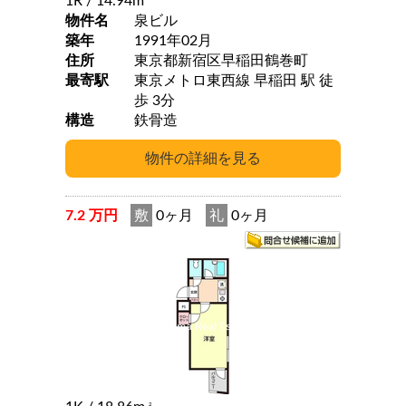
1R
/ 14.94m
物件名
泉ビル
築年
1991年02月
住所
東京都新宿区早稲田鶴巻町
最寄駅
東京メトロ東西線 早稲田 駅 徒
歩 3分
構造
鉄骨造
7.2 万円
敷
0ヶ月
礼
0ヶ月
2