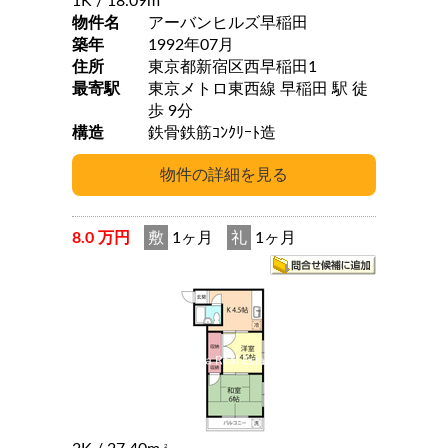
1K
/ 18.09m
物件名
アーバンヒルズ早稲田
築年
1992年07月
住所
東京都新宿区西早稲田1
最寄駅
東京メトロ東西線 早稲田 駅 徒
歩 9分
構造
鉄骨鉄筋ｺﾝｸﾘｰﾄ造
8.0 万円
敷
1ヶ月
礼
1ヶ月
2