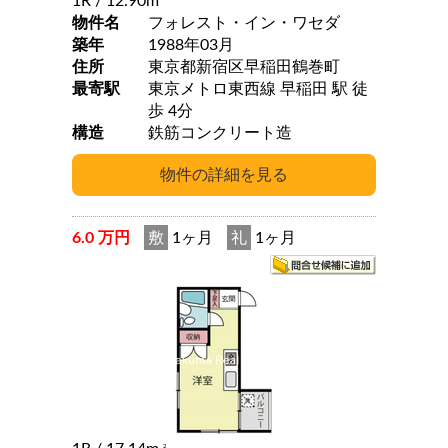
1R
/ 12.90m
物件名
フォレスト・イン・ワセダ
築年
1988年03月
住所
東京都新宿区早稲田鶴巻町
最寄駅
東京メトロ東西線 早稲田 駅 徒
歩 4分
構造
鉄筋コンクリート造
6.0 万円
敷
1ヶ月
礼
1ヶ月
2