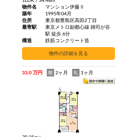
1LDK
/ 34.48m
物件名
マンション伊藤Ⅱ
築年
1995年04月
住所
東京都豊島区高田2丁目
最寄駅
東京メトロ副都心線 雑司が谷
駅 徒歩 6分
構造
鉄筋コンクリート造
33.0 万円
敷
2ヶ月
礼
1ヶ月
2