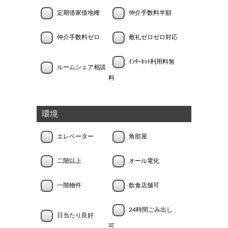
定期借家借地権
仲介手数料半額
仲介手数料ゼロ
敷礼ゼロゼロ対応
ｲﾝﾀｰﾈｯﾄ利用料無
ルームシェア相談
料
環境
エレベーター
角部屋
二階以上
オール電化
一階物件
飲食店舗可
24時間ごみ出し
日当たり良好
可