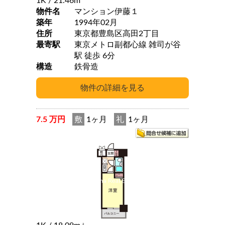
1K
/ 21.46m
物件名
マンション伊藤１
築年
1994年02月
住所
東京都豊島区高田2丁目
最寄駅
東京メトロ副都心線 雑司が谷
駅 徒歩 6分
構造
鉄骨造
7.5 万円
敷
1ヶ月
礼
1ヶ月
2