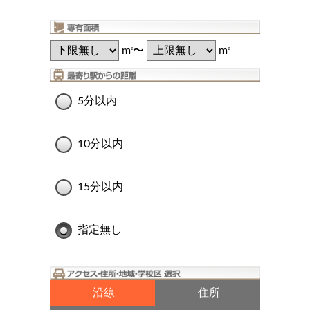
m
〜
m
2
2
5分以内
10分以内
15分以内
指定無し
沿線
住所