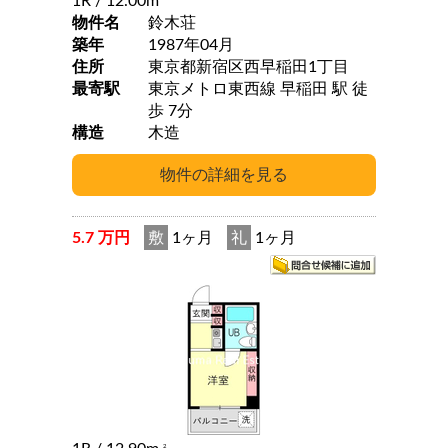
1R
/ 12.00m
物件名
鈴木荘
築年
1987年04月
住所
東京都新宿区西早稲田1丁目
最寄駅
東京メトロ東西線 早稲田 駅 徒
歩 7分
構造
木造
5.7 万円
敷
1ヶ月
礼
1ヶ月
2