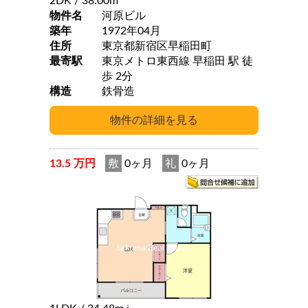
2DK
/ 38.00m
物件名
河原ビル
築年
1972年04月
住所
東京都新宿区早稲田町
最寄駅
東京メトロ東西線 早稲田 駅 徒
歩 2分
構造
鉄骨造
13.5 万円
敷
0ヶ月
礼
0ヶ月
2