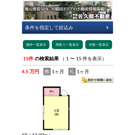
15件
の検索結果
（ 1 〜 15 件を表示）
4.5 万円
敷
1ヶ月
礼
1ヶ月
2