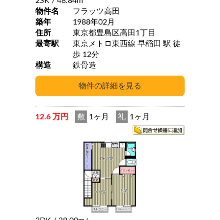
2SK
/ 48.84m
物件名
フラッツ高田
築年
1988年02月
住所
東京都豊島区高田1丁目
最寄駅
東京メトロ東西線 早稲田 駅 徒
歩 12分
構造
鉄骨造
12.6 万円
敷
1ヶ月
礼
1ヶ月
2