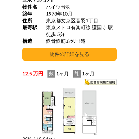
2DK
/ 37.19m
物件名
ハイツ音羽
築年
1978年10月
住所
東京都文京区音羽1丁目
最寄駅
東京メトロ有楽町線 護国寺 駅
徒歩 5分
構造
鉄骨鉄筋ｺﾝｸﾘｰﾄ造
12.5 万円
敷
1ヶ月
礼
1ヶ月
2