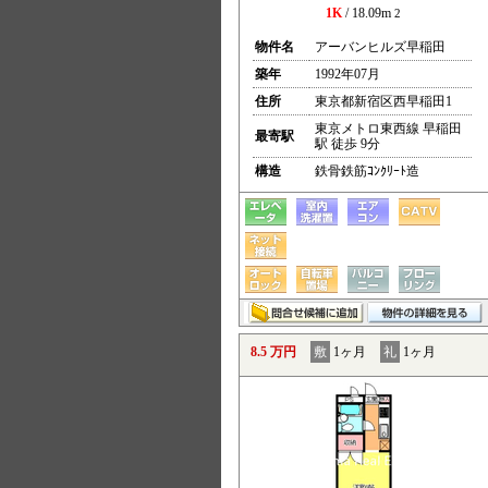
1K
/ 18.09m
2
物件名
アーバンヒルズ早稲田
築年
1992年07月
住所
東京都新宿区西早稲田1
東京メトロ東西線 早稲田
最寄駅
駅 徒歩 9分
構造
鉄骨鉄筋ｺﾝｸﾘｰﾄ造
8.5 万円
敷
1ヶ月
礼
1ヶ月