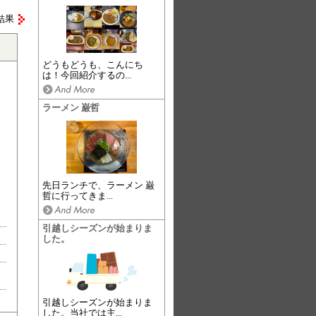
結果
どうもどうも、こんにち
は！今回紹介するの...
ラーメン 巌哲
先日ランチで、ラーメン 巌
哲に行ってきま...
引越しシーズンが始まりま
した。
引越しシーズンが始まりま
した。当社では主...