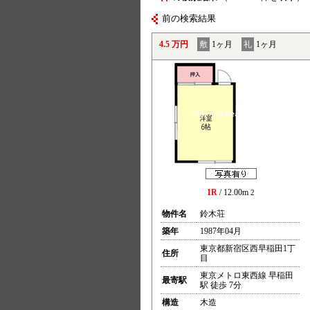
前の検索結果
4.5 万円
敷
1ヶ月
礼
1ヶ月
1R
/ 12.00m
2
物件名
鈴木荘
築年
1987年04月
東京都新宿区西早稲田1丁
住所
目
東京メトロ東西線 早稲田
最寄駅
駅 徒歩 7分
構造
木造