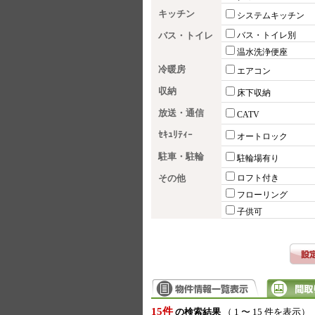
キッチン
システムキッチン
バス・トイレ
バス・トイレ別
温水洗浄便座
冷暖房
エアコン
収納
床下収納
放送・通信
CATV
ｾｷｭﾘﾃｨｰ
オートロック
駐車・駐輪
駐輪場有り
その他
ロフト付き
フローリング
子供可
15件
の検索結果
（ 1 〜 15 件を表示）