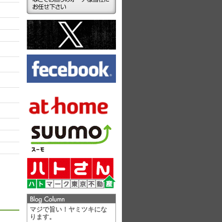
ラ
マジで旨い！ヤミツキにな
ります。