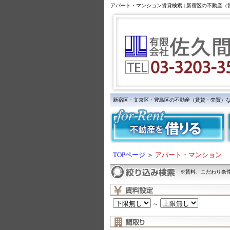
アパート・マンション賃貸検索 | 新宿区の不動産
新宿区・文京区・豊島区の不動産（賃貸・売買）
TOPページ
＞
アパート・マンション
※賃料、こだわり条
～