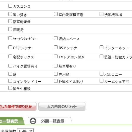
ガスコンロ
追い焚き
室内洗濯機置場
洗濯機置場
浴室乾燥機
床暖房
ｳｫｰｸｲﾝｸﾛｰｾﾞｯﾄ
収納スペース
CSアンテナ
BSアンテナ
インターネット
宅配ボックス
TVドアホン付き
監視・防犯カメ
バイク置場有り
駐車場有り
庭
専用庭
バルコニー
コインランドリー
外観タイル貼り
ルームシェア可
留学生相談
表示件数