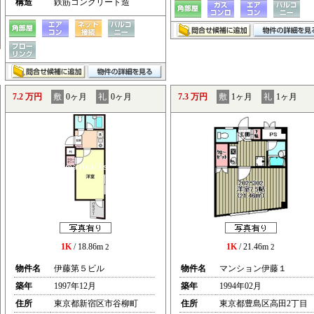
構造
鉄筋コンクリート造
7.2 万円
敷
0ヶ月
礼
0ヶ月
7.3 万円
敷
1ヶ月
礼
1ヶ月
1K
/ 18.86m
1K
/ 21.46m
2
2
物件名
伊藤第５ビル
物件名
マンション伊藤１
築年
1997年12月
築年
1994年02月
住所
東京都新宿区市谷柳町
住所
東京都豊島区高田2丁目