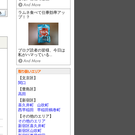
ラムネ食べて仕事効率アッ
プ！？
ブログ読者の皆様、今日は
私がハマっている...
【文京区】
関口
【豊島区】
高田
【新宿区】
喜久井町
山吹町
西早稲田
早稲田鶴巻町
【その他のエリア】
その他のエリア
新宿区喜久井町
新宿区山吹町