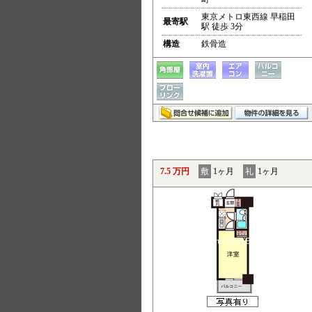
東京メトロ東西線 早稲田
最寄駅
駅 徒歩 3分
構造
鉄骨造
7.5 万円
敷
1ヶ月
礼
1ヶ月