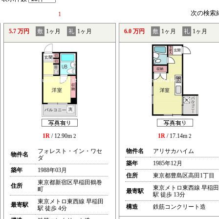
次の検索
1
5.7 万円
敷
1ヶ月
礼
1ヶ月
6.0 万円
敷
1ヶ月
礼
1ヶ月
1R
/ 12.90m
1R
/ 17.14m
2
2
フォレスト・イン・ワセ
物件名
アリサカハイム
物件名
ダ
築年
1985年12月
築年
1988年03月
住所
東京都豊島区高田1丁目
東京都新宿区早稲田鶴巻
住所
東京メトロ東西線 早稲田
町
最寄駅
駅 徒歩 13分
東京メトロ東西線 早稲田
最寄駅
構造
鉄筋コンクリート造
駅 徒歩 4分