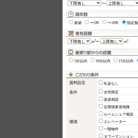
〜
新築
〜5年
〜10年
指定無
2
2
m
〜
m
5分以内
10分以内
15分以内
賃料設定
礼金なし
条件
女性限定
楽器相談
定期借家借地権
ルームシェア相談
環境
エレベーター
一階物件
タワーマンション