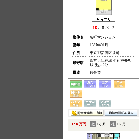
1R
/ 18.28m
2
物件名
袋町マンション
築年
1985年01月
住所
東京都新宿区袋町
都営大江戸線 牛込神楽坂
最寄駅
駅 徒歩 2分
構造
鉄骨造
12.6 万円
敷
1ヶ月
礼
1ヶ月