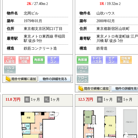
2K
/ 27.40m
1R
/ 19.32m
2
2
物件名
北岡ビル
物件名
山吹ハウス
築年
1979年01月
築年
2000年02月
住所
東京都文京区関口1丁目
住所
東京都新宿区山吹町
東京メトロ東西線 早稲田
東京メトロ有楽町線 江戸
最寄駅
最寄駅
駅 徒歩 9分
川橋 駅 徒歩 5分
構造
鉄筋コンクリート造
構造
鉄骨造
11.0 万円
敷
1ヶ月
礼
1ヶ月
12.5 万円
敷
1ヶ月
礼
1ヶ月