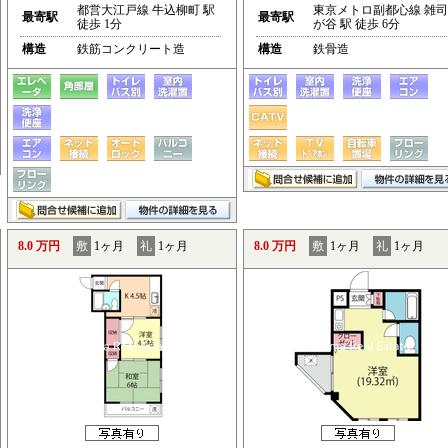
都営大江戸線 牛込柳町 駅
東京メトロ副都心線 雑司
最寄駅
最寄駅
徒歩 1分
が谷 駅 徒歩 6分
構造
鉄筋コンクリート造
構造
鉄骨造
8.0 万円
敷
1ヶ月
礼
1ヶ月
8.0 万円
敷
1ヶ月
礼
1ヶ月