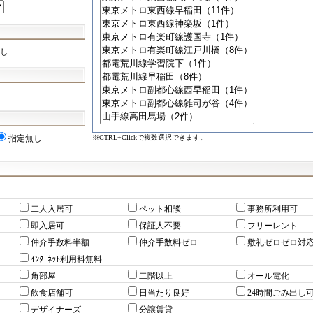
し
※CTRL+Clickで複数選択できます。
指定無し
二人入居可
ペット相談
事務所利用可
即入居可
保証人不要
フリーレント
仲介手数料半額
仲介手数料ゼロ
敷礼ゼロゼロ対
ｲﾝﾀｰﾈｯﾄ利用料無料
角部屋
二階以上
オール電化
飲食店舗可
日当たり良好
24時間ごみ出し
デザイナーズ
分譲賃貸