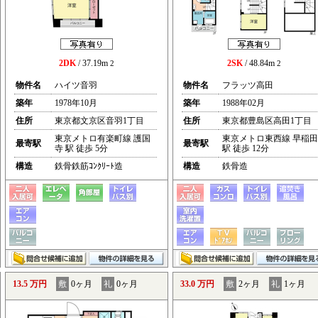
2DK
/ 37.19m
2SK
/ 48.84m
2
2
物件名
ハイツ音羽
物件名
フラッツ高田
築年
1978年10月
築年
1988年02月
住所
東京都文京区音羽1丁目
住所
東京都豊島区高田1丁目
東京メトロ有楽町線 護国
東京メトロ東西線 早稲田
最寄駅
最寄駅
寺 駅 徒歩 5分
駅 徒歩 12分
構造
鉄骨鉄筋ｺﾝｸﾘｰﾄ造
構造
鉄骨造
13.5 万円
敷
0ヶ月
礼
0ヶ月
33.0 万円
敷
2ヶ月
礼
1ヶ月