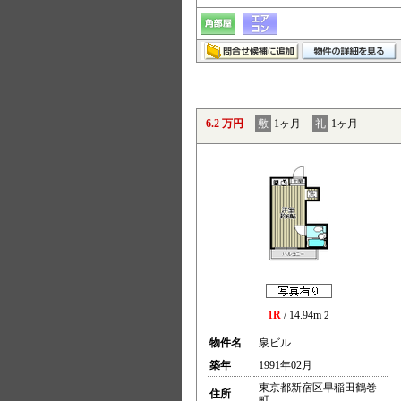
6.2 万円
敷
1ヶ月
礼
1ヶ月
1R
/ 14.94m
2
物件名
泉ビル
築年
1991年02月
東京都新宿区早稲田鶴巻
住所
町