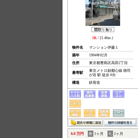
1K
/ 21.46m
2
物件名
マンション伊藤１
築年
1994年02月
住所
東京都豊島区高田2丁目
東京メトロ副都心線 雑司
最寄駅
が谷 駅 徒歩 6分
構造
鉄骨造
6.0 万円
敷
1ヶ月
礼
1ヶ月