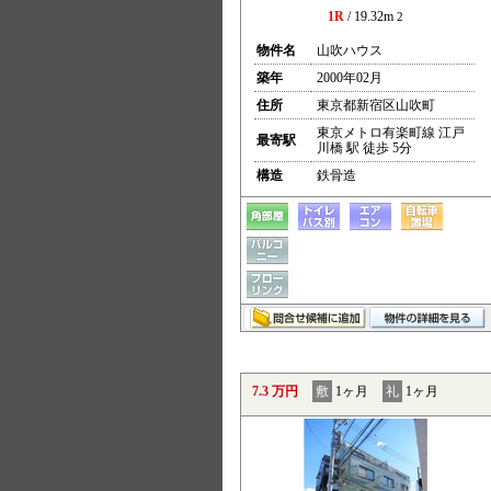
1R
/ 19.32m
2
物件名
山吹ハウス
築年
2000年02月
住所
東京都新宿区山吹町
東京メトロ有楽町線 江戸
最寄駅
川橋 駅 徒歩 5分
構造
鉄骨造
7.3 万円
敷
1ヶ月
礼
1ヶ月