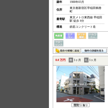
築年
1988年03月
東京都新宿区早稲田鶴巻
住所
町
東京メトロ東西線 早稲田
最寄駅
駅 徒歩 4分
構造
鉄筋コンクリート造
8.0 万円
敷
1ヶ月
礼
1ヶ月