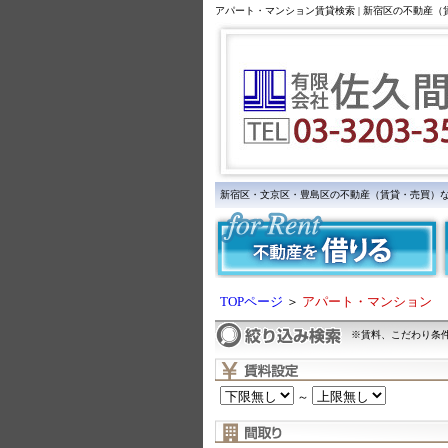
アパート・マンション賃貸検索 | 新宿区の不動産
新宿区・文京区・豊島区の不動産（賃貸・売買）
TOPページ
＞
アパート・マンション
※賃料、こだわり条
～