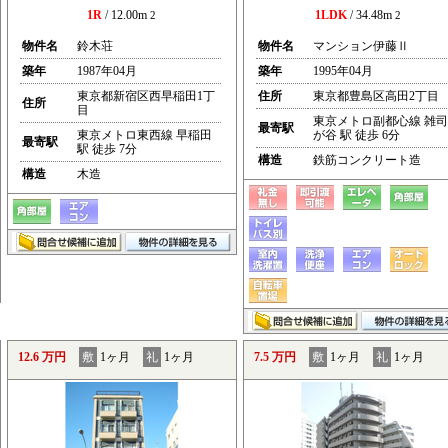
1R
/ 12.00m
1LDK
/ 34.48m
2
2
物件名
鈴木荘
物件名
マンション伊藤Ⅱ
築年
1987年04月
築年
1995年04月
東京都新宿区西早稲田1丁
住所
東京都豊島区高田2丁目
住所
目
東京メトロ副都心線 雑司
最寄駅
東京メトロ東西線 早稲田
が谷 駅 徒歩 6分
最寄駅
駅 徒歩 7分
構造
鉄筋コンクリート造
構造
木造
12.6 万円
敷
1ヶ月
礼
1ヶ月
7.5 万円
敷
1ヶ月
礼
1ヶ月