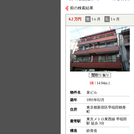
前の検索結果
6.2 万円
敷
1ヶ月
礼
1ヶ月
1R
/ 14.94m
2
物件名
泉ビル
築年
1991年02月
東京都新宿区早稲田鶴巻
住所
町
東京メトロ東西線 早稲田
最寄駅
駅 徒歩 3分
構造
鉄骨造