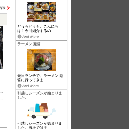
結果
どうもどうも、こんにち
は！今回紹介するの...
ラーメン 巌哲
先日ランチで、ラーメン 巌
哲に行ってきま...
引越しシーズンが始まりま
した。
引越しシーズンが始まりま
した。当社では主...