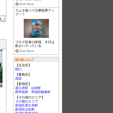
ラムネ食べて仕事効率アッ
プ！？
ブログ読者の皆様、今日は
私がハマっている...
【文京区】
関口
【豊島区】
高田
【新宿区】
喜久井町
山吹町
西早稲田
早稲田鶴巻町
【その他のエリア】
その他のエリア
新宿区喜久井町
新宿区山吹町