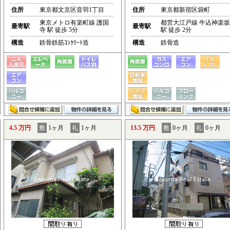
住所
東京都文京区音羽1丁目
住所
東京都新宿区袋町
東京メトロ有楽町線 護国
都営大江戸線 牛込神楽坂
最寄駅
最寄駅
寺 駅 徒歩 5分
駅 徒歩 2分
構造
鉄骨鉄筋ｺﾝｸﾘｰﾄ造
構造
鉄骨造
4.5 万円
敷
1ヶ月
礼
1ヶ月
13.5 万円
敷
0ヶ月
礼
0ヶ月