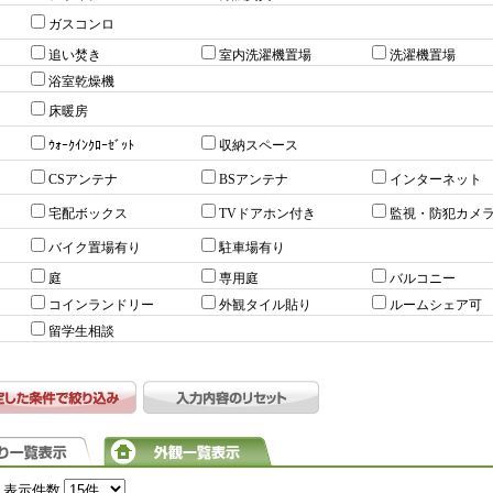
ガスコンロ
追い焚き
室内洗濯機置場
洗濯機置場
浴室乾燥機
床暖房
ｳｫｰｸｲﾝｸﾛｰｾﾞｯﾄ
収納スペース
CSアンテナ
BSアンテナ
インターネット
宅配ボックス
TVドアホン付き
監視・防犯カメ
バイク置場有り
駐車場有り
庭
専用庭
バルコニー
コインランドリー
外観タイル貼り
ルームシェア可
留学生相談
表示件数