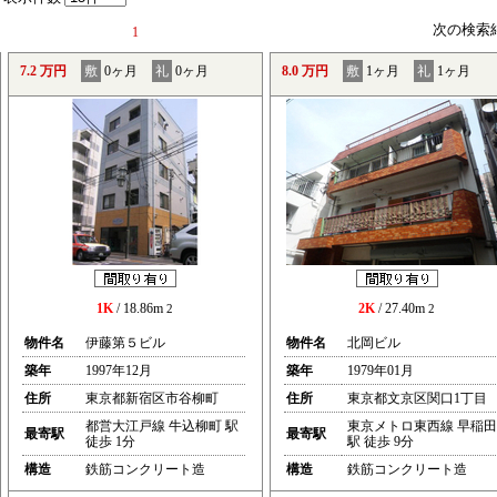
次の検索
1
7.2 万円
敷
0ヶ月
礼
0ヶ月
8.0 万円
敷
1ヶ月
礼
1ヶ月
1K
/ 18.86m
2K
/ 27.40m
2
2
物件名
伊藤第５ビル
物件名
北岡ビル
築年
1997年12月
築年
1979年01月
住所
東京都新宿区市谷柳町
住所
東京都文京区関口1丁目
都営大江戸線 牛込柳町 駅
東京メトロ東西線 早稲田
最寄駅
最寄駅
徒歩 1分
駅 徒歩 9分
構造
鉄筋コンクリート造
構造
鉄筋コンクリート造