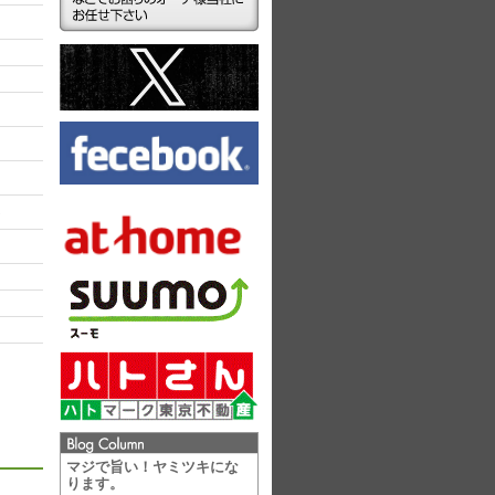
ラ
マジで旨い！ヤミツキにな
ります。