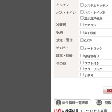
キッチン
システムキッチン
バス・トイレ
バス・トイレ別
温水洗浄便座
冷暖房
エアコン
収納
床下収納
放送・通信
CATV
ｾｷｭﾘﾃｨｰ
オートロック
駐車・駐輪
駐輪場有り
その他
ロフト付き
フローリング
子供可
15件
の検索結果
（ 1 〜 15 件を表示）