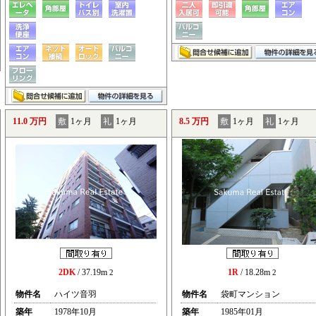
11.0 万円
敷
1ヶ月
礼
1ヶ月
8.5 万円
敷
1ヶ月
礼
1ヶ月
2DK
/ 37.19m
1R
/ 18.28m
2
2
物件名
ハイツ音羽
物件名
袋町マンション
築年
1978年10月
築年
1985年01月