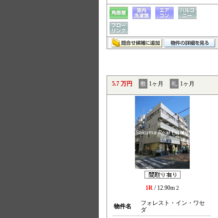
5.7 万円
敷
1ヶ月
礼
1ヶ月
1R
/ 12.90m
2
フォレスト・イン・ワセ
物件名
ダ