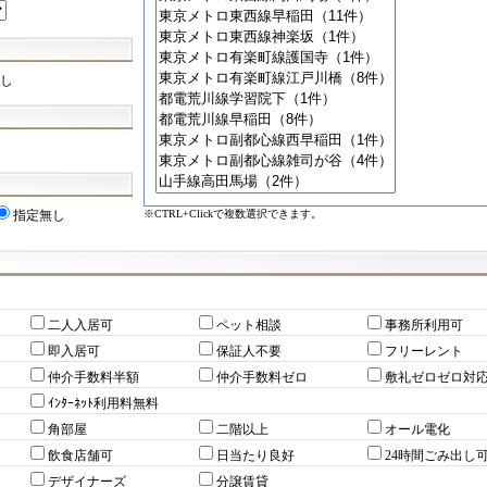
し
※CTRL+Clickで複数選択できます。
指定無し
二人入居可
ペット相談
事務所利用可
即入居可
保証人不要
フリーレント
仲介手数料半額
仲介手数料ゼロ
敷礼ゼロゼロ対
ｲﾝﾀｰﾈｯﾄ利用料無料
角部屋
二階以上
オール電化
飲食店舗可
日当たり良好
24時間ごみ出し
デザイナーズ
分譲賃貸