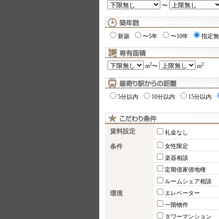
〜
新築
〜5年
〜10年
指定無
2
2
m
〜
m
5分以内
10分以内
15分以内
賃料設定
礼金なし
条件
女性限定
楽器相談
定期借家借地権
ルームシェア相談
環境
エレベーター
一階物件
タワーマンション