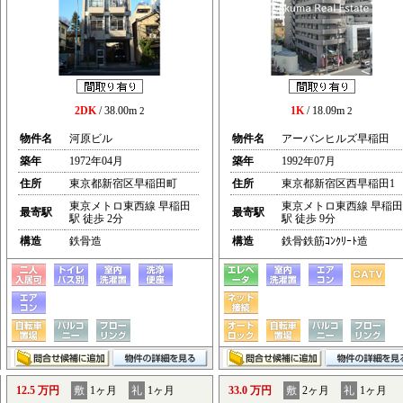
2DK
/ 38.00m
1K
/ 18.09m
2
2
物件名
河原ビル
物件名
アーバンヒルズ早稲田
築年
1972年04月
築年
1992年07月
住所
東京都新宿区早稲田町
住所
東京都新宿区西早稲田1
東京メトロ東西線 早稲田
東京メトロ東西線 早稲田
最寄駅
最寄駅
駅 徒歩 2分
駅 徒歩 9分
構造
鉄骨造
構造
鉄骨鉄筋ｺﾝｸﾘｰﾄ造
12.5 万円
敷
1ヶ月
礼
1ヶ月
33.0 万円
敷
2ヶ月
礼
1ヶ月