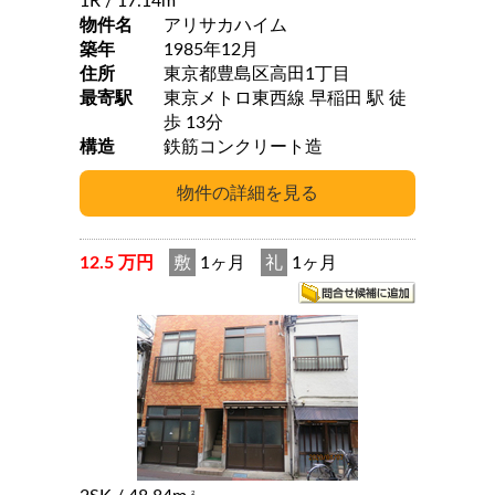
1R
/ 17.14m
物件名
アリサカハイム
築年
1985年12月
住所
東京都豊島区高田1丁目
最寄駅
東京メトロ東西線 早稲田 駅 徒
歩 13分
構造
鉄筋コンクリート造
12.5 万円
敷
1ヶ月
礼
1ヶ月
2