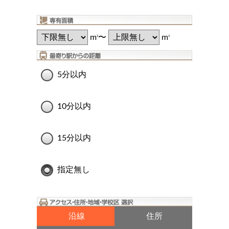
m
〜
m
2
2
5分以内
10分以内
15分以内
指定無し
沿線
住所