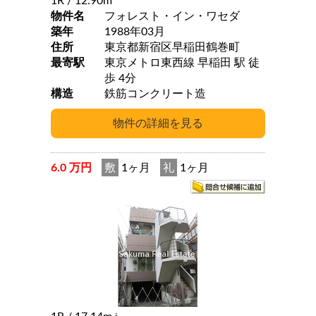
1R
/ 12.90m
物件名
フォレスト・イン・ワセダ
築年
1988年03月
住所
東京都新宿区早稲田鶴巻町
最寄駅
東京メトロ東西線 早稲田 駅 徒
歩 4分
構造
鉄筋コンクリート造
6.0 万円
敷
1ヶ月
礼
1ヶ月
2