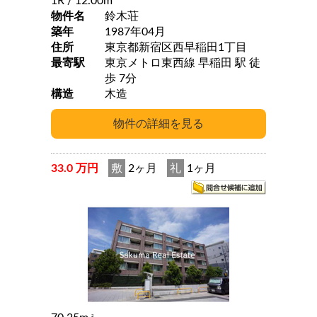
1R
/ 12.00m
物件名
鈴木荘
築年
1987年04月
住所
東京都新宿区西早稲田1丁目
最寄駅
東京メトロ東西線 早稲田 駅 徒
歩 7分
構造
木造
33.0 万円
敷
2ヶ月
礼
1ヶ月
2