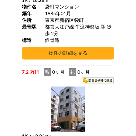
1R
/ 18.28m
物件名
袋町マンション
築年
1985年01月
住所
東京都新宿区袋町
最寄駅
都営大江戸線 牛込神楽坂 駅 徒
歩 2分
構造
鉄骨造
7.2 万円
敷
0ヶ月
礼
0ヶ月
2