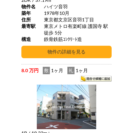
2DK
/ 37.19m
物件名
ハイツ音羽
築年
1978年10月
住所
東京都文京区音羽1丁目
最寄駅
東京メトロ有楽町線 護国寺 駅
徒歩 5分
構造
鉄骨鉄筋ｺﾝｸﾘｰﾄ造
8.0 万円
敷
1ヶ月
礼
1ヶ月
2