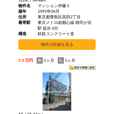
1LDK
/ 34.48m
物件名
マンション伊藤Ⅱ
築年
1995年04月
住所
東京都豊島区高田2丁目
最寄駅
東京メトロ副都心線 雑司が谷
駅 徒歩 6分
構造
鉄筋コンクリート造
7.3 万円
敷
1ヶ月
礼
1ヶ月
2