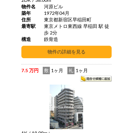
2DK
/ 38.00m
物件名
河原ビル
築年
1972年04月
住所
東京都新宿区早稲田町
最寄駅
東京メトロ東西線 早稲田 駅 徒
歩 2分
構造
鉄骨造
7.5 万円
敷
1ヶ月
礼
1ヶ月
2