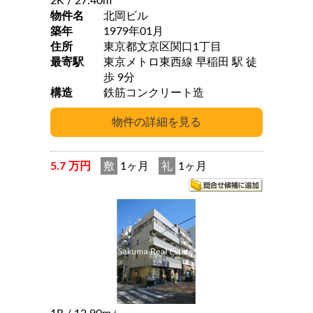
2K
/ 27.40m
物件名
北岡ビル
築年
1979年01月
住所
東京都文京区関口1丁目
最寄駅
東京メトロ東西線 早稲田 駅 徒
歩 9分
構造
鉄筋コンクリート造
5.7 万円
敷
1ヶ月
礼
1ヶ月
2