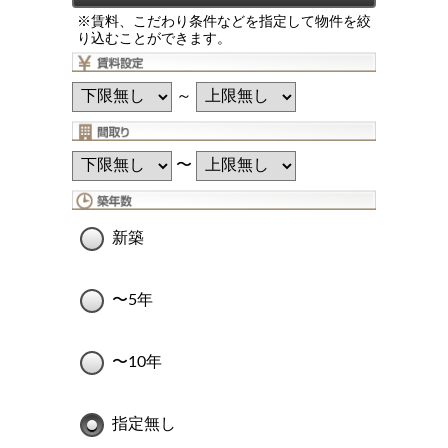
※賃料、こだわり条件などを指定して物件を絞
り込むことができます。
～
〜
新築
〜5年
〜10年
指定無し