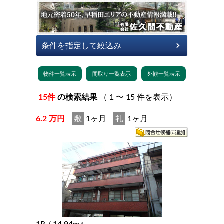
15件
の検索結果
（ 1 〜 15 件を表示）
6.2 万円
敷
1ヶ月
礼
1ヶ月
2