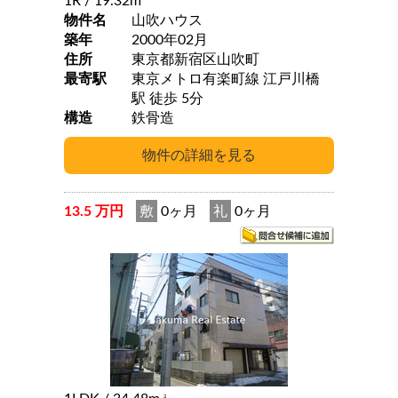
1R
/ 19.32m
物件名
山吹ハウス
築年
2000年02月
住所
東京都新宿区山吹町
最寄駅
東京メトロ有楽町線 江戸川橋
駅 徒歩 5分
構造
鉄骨造
13.5 万円
敷
0ヶ月
礼
0ヶ月
2