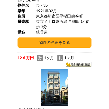
1R
/ 14.94m
物件名
泉ビル
築年
1991年02月
住所
東京都新宿区早稲田鶴巻町
最寄駅
東京メトロ東西線 早稲田 駅 徒
歩 3分
構造
鉄骨造
12.6 万円
敷
1ヶ月
礼
1ヶ月
2