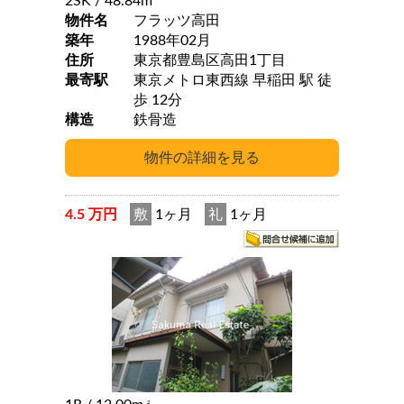
2SK
/ 48.84m
物件名
フラッツ高田
築年
1988年02月
住所
東京都豊島区高田1丁目
最寄駅
東京メトロ東西線 早稲田 駅 徒
歩 12分
構造
鉄骨造
4.5 万円
敷
1ヶ月
礼
1ヶ月
2