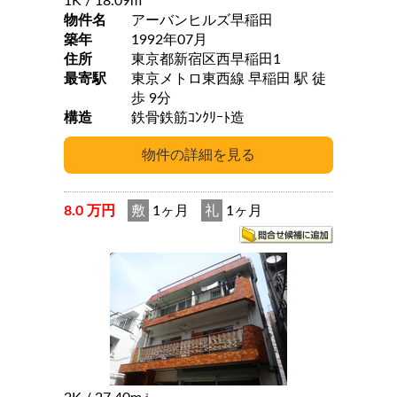
1K
/ 18.09m
物件名
アーバンヒルズ早稲田
築年
1992年07月
住所
東京都新宿区西早稲田1
最寄駅
東京メトロ東西線 早稲田 駅 徒
歩 9分
構造
鉄骨鉄筋ｺﾝｸﾘｰﾄ造
8.0 万円
敷
1ヶ月
礼
1ヶ月
2