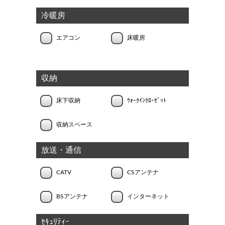
冷暖房
エアコン
床暖房
収納
床下収納
ｳｫｰｸｲﾝｸﾛｰｾﾞｯﾄ
収納スペース
放送・通信
CATV
CSアンテナ
BSアンテナ
インターネット
ｾｷｭﾘﾃｨｰ