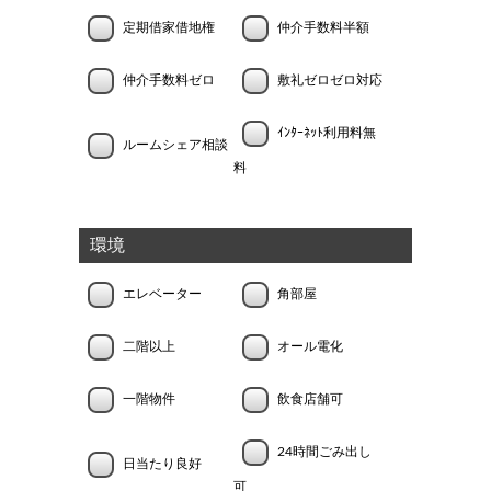
定期借家借地権
仲介手数料半額
仲介手数料ゼロ
敷礼ゼロゼロ対応
ｲﾝﾀｰﾈｯﾄ利用料無
ルームシェア相談
料
環境
エレベーター
角部屋
二階以上
オール電化
一階物件
飲食店舗可
24時間ごみ出し
日当たり良好
可