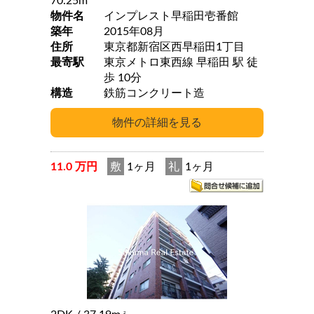
70.25m
物件名
インプレスト早稲田壱番館
築年
2015年08月
住所
東京都新宿区西早稲田1丁目
最寄駅
東京メトロ東西線 早稲田 駅 徒
歩 10分
構造
鉄筋コンクリート造
11.0 万円
敷
1ヶ月
礼
1ヶ月
2