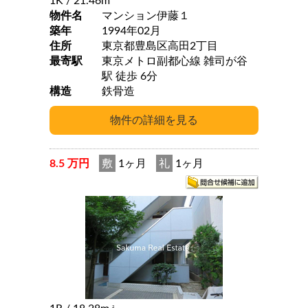
1K
/ 21.46m
物件名
マンション伊藤１
築年
1994年02月
住所
東京都豊島区高田2丁目
最寄駅
東京メトロ副都心線 雑司が谷
駅 徒歩 6分
構造
鉄骨造
8.5 万円
敷
1ヶ月
礼
1ヶ月
2