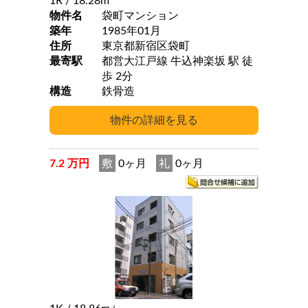
1R
/ 18.28m
物件名
袋町マンション
築年
1985年01月
住所
東京都新宿区袋町
最寄駅
都営大江戸線 牛込神楽坂 駅 徒
歩 2分
構造
鉄骨造
7.2 万円
敷
0ヶ月
礼
0ヶ月
2