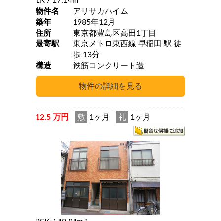
1R
/ 17.14m
物件名
アリサカハイム
築年
1985年12月
住所
東京都豊島区高田1丁目
最寄駅
東京メトロ東西線 早稲田 駅 徒
歩 13分
構造
鉄筋コンクリート造
12.5 万円
敷
1ヶ月
礼
1ヶ月
2