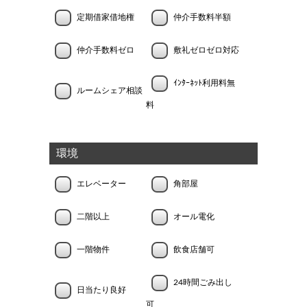
定期借家借地権
仲介手数料半額
仲介手数料ゼロ
敷礼ゼロゼロ対応
ｲﾝﾀｰﾈｯﾄ利用料無
ルームシェア相談
料
環境
エレベーター
角部屋
二階以上
オール電化
一階物件
飲食店舗可
24時間ごみ出し
日当たり良好
可