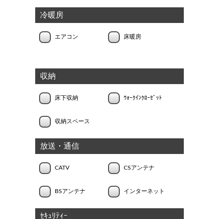
冷暖房
エアコン
床暖房
収納
床下収納
ｳｫｰｸｲﾝｸﾛｰｾﾞｯﾄ
収納スペース
放送・通信
CATV
CSアンテナ
BSアンテナ
インターネット
ｾｷｭﾘﾃｨｰ