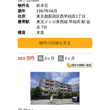
1R
/ 12.00m
物件名
鈴木荘
築年
1987年04月
住所
東京都新宿区西早稲田1丁目
最寄駅
東京メトロ東西線 早稲田 駅 徒
歩 7分
構造
木造
33.0 万円
敷
2ヶ月
礼
1ヶ月
2