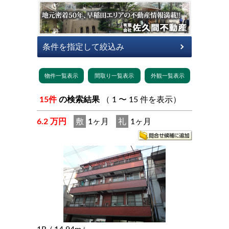
15件
の検索結果
（ 1 〜 15 件を表示）
6.2 万円
敷
1ヶ月
礼
1ヶ月
2