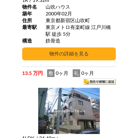
1R
/ 19.32m
物件名
山吹ハウス
築年
2000年02月
住所
東京都新宿区山吹町
最寄駅
東京メトロ有楽町線 江戸川橋
駅 徒歩 5分
構造
鉄骨造
13.5 万円
敷
0ヶ月
礼
0ヶ月
2