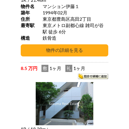
1K
/ 21.46m
物件名
マンション伊藤１
築年
1994年02月
住所
東京都豊島区高田2丁目
最寄駅
東京メトロ副都心線 雑司が谷
駅 徒歩 6分
構造
鉄骨造
8.5 万円
敷
1ヶ月
礼
1ヶ月
2