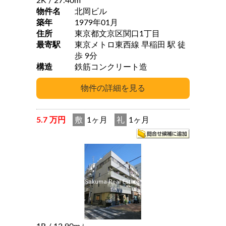
2K
/ 27.40m
物件名
北岡ビル
築年
1979年01月
住所
東京都文京区関口1丁目
最寄駅
東京メトロ東西線 早稲田 駅 徒
歩 9分
構造
鉄筋コンクリート造
5.7 万円
敷
1ヶ月
礼
1ヶ月
2