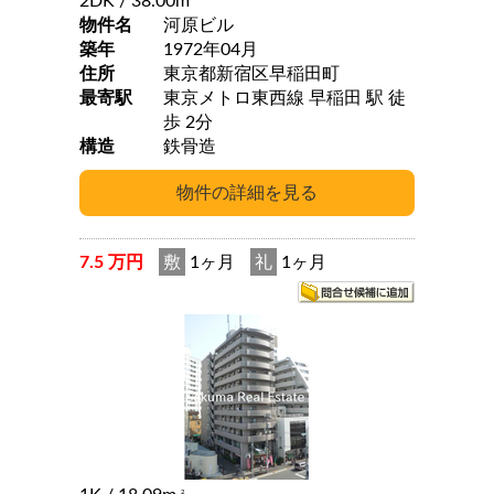
2DK
/ 38.00m
物件名
河原ビル
築年
1972年04月
住所
東京都新宿区早稲田町
最寄駅
東京メトロ東西線 早稲田 駅 徒
歩 2分
構造
鉄骨造
7.5 万円
敷
1ヶ月
礼
1ヶ月
2