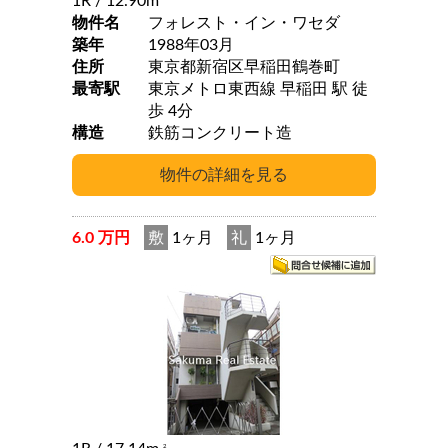
1R
/ 12.90m
物件名
フォレスト・イン・ワセダ
築年
1988年03月
住所
東京都新宿区早稲田鶴巻町
最寄駅
東京メトロ東西線 早稲田 駅 徒
歩 4分
構造
鉄筋コンクリート造
6.0 万円
敷
1ヶ月
礼
1ヶ月
2