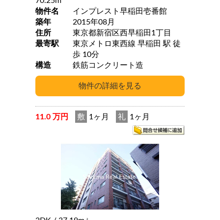
70.25m
物件名
インプレスト早稲田壱番館
築年
2015年08月
住所
東京都新宿区西早稲田1丁目
最寄駅
東京メトロ東西線 早稲田 駅 徒
歩 10分
構造
鉄筋コンクリート造
11.0 万円
敷
1ヶ月
礼
1ヶ月
2