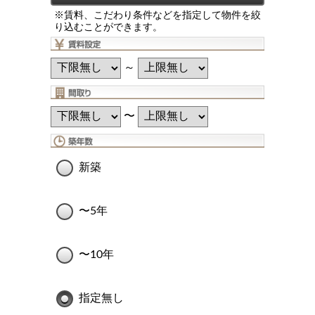
※賃料、こだわり条件などを指定して物件を絞
り込むことができます。
～
〜
新築
〜5年
〜10年
指定無し