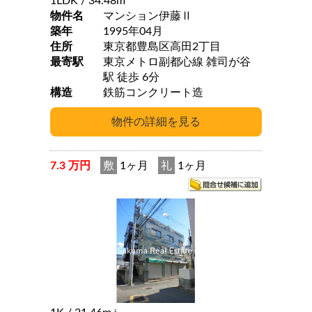
1LDK
/ 34.48m
物件名
マンション伊藤Ⅱ
築年
1995年04月
住所
東京都豊島区高田2丁目
最寄駅
東京メトロ副都心線 雑司が谷
駅 徒歩 6分
構造
鉄筋コンクリート造
7.3 万円
敷
1ヶ月
礼
1ヶ月
2