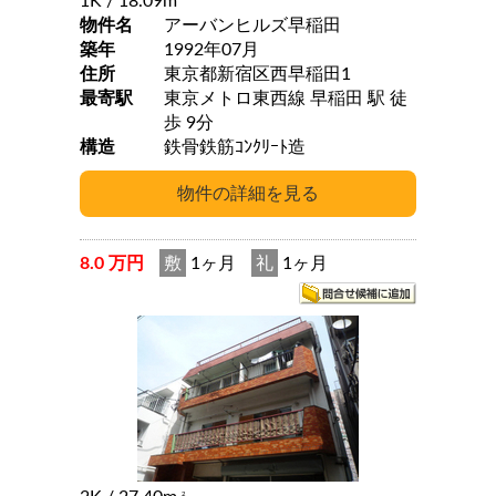
1K
/ 18.09m
物件名
アーバンヒルズ早稲田
築年
1992年07月
住所
東京都新宿区西早稲田1
最寄駅
東京メトロ東西線 早稲田 駅 徒
歩 9分
構造
鉄骨鉄筋ｺﾝｸﾘｰﾄ造
8.0 万円
敷
1ヶ月
礼
1ヶ月
2