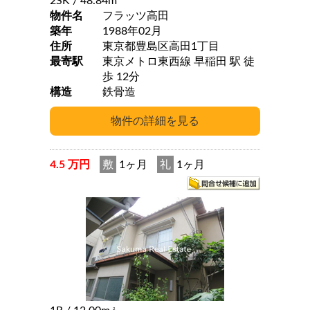
2SK
/ 48.84m
物件名
フラッツ高田
築年
1988年02月
住所
東京都豊島区高田1丁目
最寄駅
東京メトロ東西線 早稲田 駅 徒
歩 12分
構造
鉄骨造
4.5 万円
敷
1ヶ月
礼
1ヶ月
2