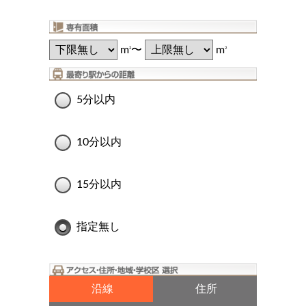
m
〜
m
2
2
5分以内
10分以内
15分以内
指定無し
沿線
住所