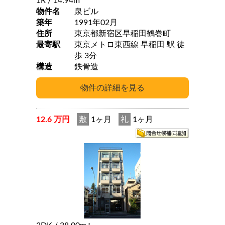
1R
/ 14.94m
物件名
泉ビル
築年
1991年02月
住所
東京都新宿区早稲田鶴巻町
最寄駅
東京メトロ東西線 早稲田 駅 徒
歩 3分
構造
鉄骨造
12.6 万円
敷
1ヶ月
礼
1ヶ月
2