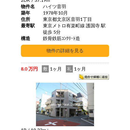
2DK
/ 37.19m
物件名
ハイツ音羽
築年
1978年10月
住所
東京都文京区音羽1丁目
最寄駅
東京メトロ有楽町線 護国寺 駅
徒歩 5分
構造
鉄骨鉄筋ｺﾝｸﾘｰﾄ造
8.0 万円
敷
1ヶ月
礼
1ヶ月
2