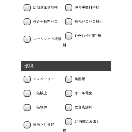
定期借家借地権
仲介手数料半額
仲介手数料ゼロ
敷礼ゼロゼロ対応
ｲﾝﾀｰﾈｯﾄ利用料無
ルームシェア相談
料
環境
エレベーター
角部屋
二階以上
オール電化
一階物件
飲食店舗可
24時間ごみ出し
日当たり良好
可