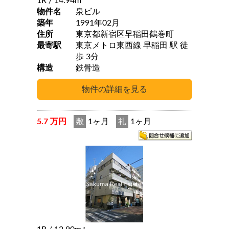
1R
/ 14.94m
物件名
泉ビル
築年
1991年02月
住所
東京都新宿区早稲田鶴巻町
最寄駅
東京メトロ東西線 早稲田 駅 徒
歩 3分
構造
鉄骨造
5.7 万円
敷
1ヶ月
礼
1ヶ月
2