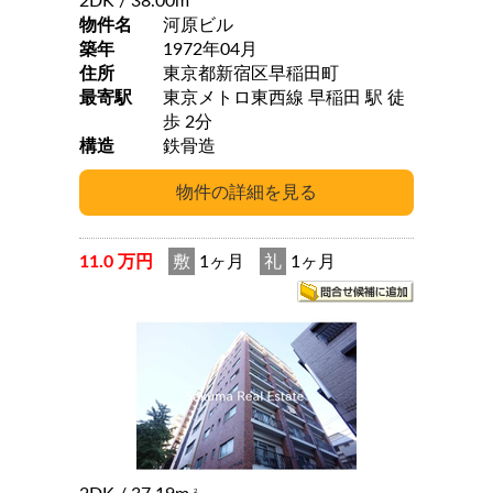
2DK
/ 38.00m
物件名
河原ビル
築年
1972年04月
住所
東京都新宿区早稲田町
最寄駅
東京メトロ東西線 早稲田 駅 徒
歩 2分
構造
鉄骨造
11.0 万円
敷
1ヶ月
礼
1ヶ月
2