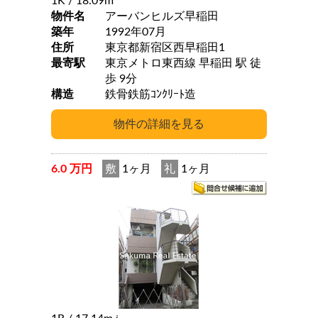
1K
/ 18.09m
物件名
アーバンヒルズ早稲田
築年
1992年07月
住所
東京都新宿区西早稲田1
最寄駅
東京メトロ東西線 早稲田 駅 徒
歩 9分
構造
鉄骨鉄筋ｺﾝｸﾘｰﾄ造
6.0 万円
敷
1ヶ月
礼
1ヶ月
2