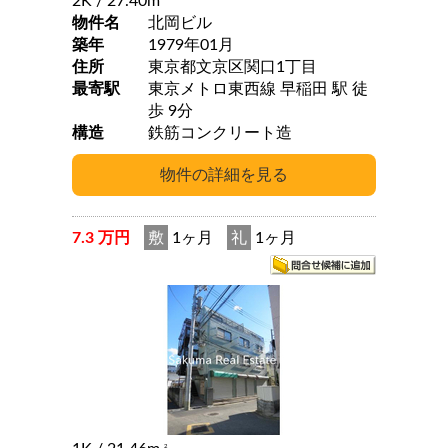
2K
/ 27.40m
物件名
北岡ビル
築年
1979年01月
住所
東京都文京区関口1丁目
最寄駅
東京メトロ東西線 早稲田 駅 徒
歩 9分
構造
鉄筋コンクリート造
7.3 万円
敷
1ヶ月
礼
1ヶ月
2