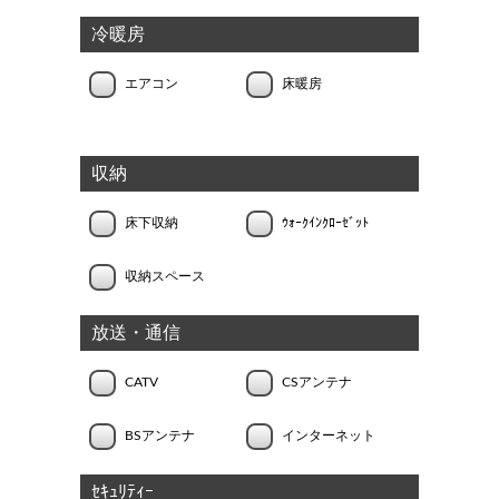
冷暖房
エアコン
床暖房
収納
床下収納
ｳｫｰｸｲﾝｸﾛｰｾﾞｯﾄ
収納スペース
放送・通信
CATV
CSアンテナ
BSアンテナ
インターネット
ｾｷｭﾘﾃｨｰ