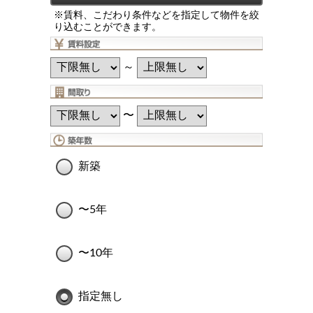
※賃料、こだわり条件などを指定して物件を絞
り込むことができます。
～
〜
新築
〜5年
〜10年
指定無し