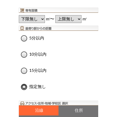
m
〜
m
2
2
5分以内
10分以内
15分以内
指定無し
沿線
住所