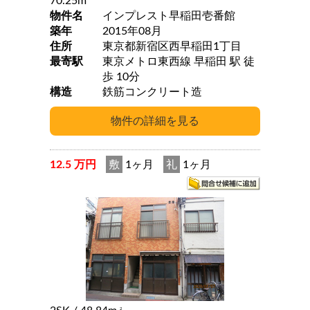
70.25m
物件名
インプレスト早稲田壱番館
築年
2015年08月
住所
東京都新宿区西早稲田1丁目
最寄駅
東京メトロ東西線 早稲田 駅 徒
歩 10分
構造
鉄筋コンクリート造
12.5 万円
敷
1ヶ月
礼
1ヶ月
2