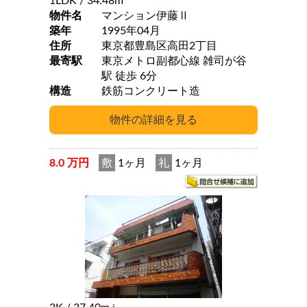
1LDK
/ 34.48m
物件名
マンション伊藤Ⅱ
築年
1995年04月
住所
東京都豊島区高田2丁目
最寄駅
東京メトロ副都心線 雑司が谷
駅 徒歩 6分
構造
鉄筋コンクリート造
8.0 万円
敷
1ヶ月
礼
1ヶ月
2