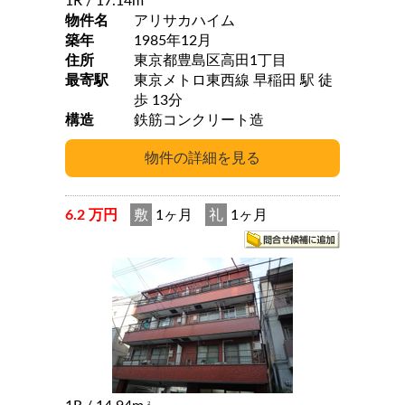
1R
/ 17.14m
物件名
アリサカハイム
築年
1985年12月
住所
東京都豊島区高田1丁目
最寄駅
東京メトロ東西線 早稲田 駅 徒
歩 13分
構造
鉄筋コンクリート造
6.2 万円
敷
1ヶ月
礼
1ヶ月
2