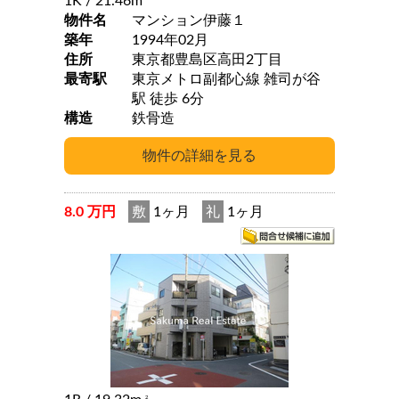
1K
/ 21.46m
物件名
マンション伊藤１
築年
1994年02月
住所
東京都豊島区高田2丁目
最寄駅
東京メトロ副都心線 雑司が谷
駅 徒歩 6分
構造
鉄骨造
8.0 万円
敷
1ヶ月
礼
1ヶ月
2