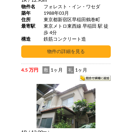
1R
/ 12.90m
物件名
フォレスト・イン・ワセダ
築年
1988年03月
住所
東京都新宿区早稲田鶴巻町
最寄駅
東京メトロ東西線 早稲田 駅 徒
歩 4分
構造
鉄筋コンクリート造
4.5 万円
敷
1ヶ月
礼
1ヶ月
2