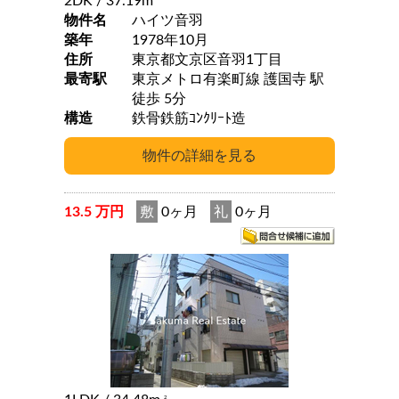
2DK
/ 37.19m
物件名
ハイツ音羽
築年
1978年10月
住所
東京都文京区音羽1丁目
最寄駅
東京メトロ有楽町線 護国寺 駅
徒歩 5分
構造
鉄骨鉄筋ｺﾝｸﾘｰﾄ造
13.5 万円
敷
0ヶ月
礼
0ヶ月
2