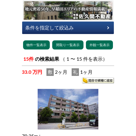
15件
の検索結果
（ 1 〜 15 件を表示）
33.0 万円
敷
2ヶ月
礼
1ヶ月
2