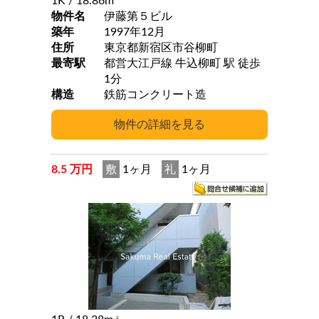
1K
/ 18.86m
物件名
伊藤第５ビル
築年
1997年12月
住所
東京都新宿区市谷柳町
最寄駅
都営大江戸線 牛込柳町 駅 徒歩
1分
構造
鉄筋コンクリート造
8.5 万円
敷
1ヶ月
礼
1ヶ月
2