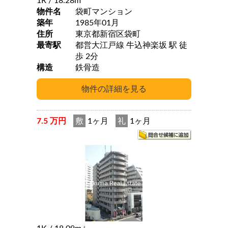
1R
/ 18.28m
物件名
袋町マンション
築年
1985年01月
住所
東京都新宿区袋町
最寄駅
都営大江戸線 牛込神楽坂 駅 徒
歩 2分
構造
鉄骨造
7.5 万円
敷
1ヶ月
礼
1ヶ月
2