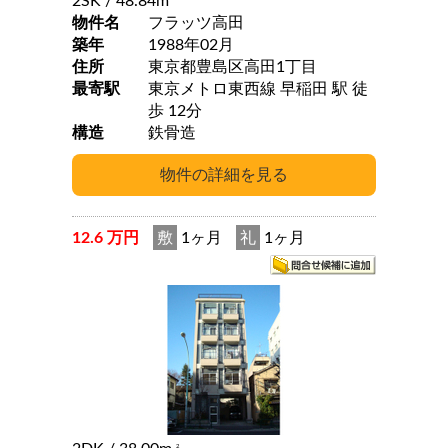
2SK
/ 48.84m
物件名
フラッツ高田
築年
1988年02月
住所
東京都豊島区高田1丁目
最寄駅
東京メトロ東西線 早稲田 駅 徒
歩 12分
構造
鉄骨造
12.6 万円
敷
1ヶ月
礼
1ヶ月
2