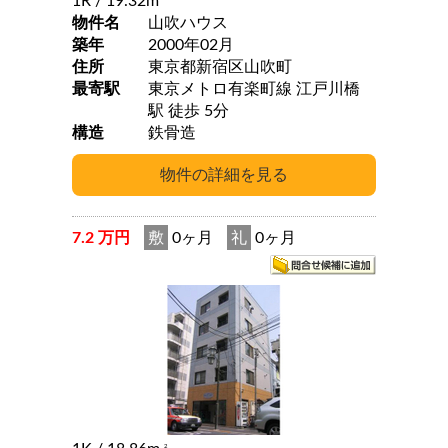
1R
/ 19.32m
物件名
山吹ハウス
築年
2000年02月
住所
東京都新宿区山吹町
最寄駅
東京メトロ有楽町線 江戸川橋
駅 徒歩 5分
構造
鉄骨造
7.2 万円
敷
0ヶ月
礼
0ヶ月
2