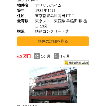
1R
/ 17.14m
物件名
アリサカハイム
築年
1985年12月
住所
東京都豊島区高田1丁目
最寄駅
東京メトロ東西線 早稲田 駅 徒
歩 13分
構造
鉄筋コンクリート造
6.2 万円
敷
1ヶ月
礼
1ヶ月
2