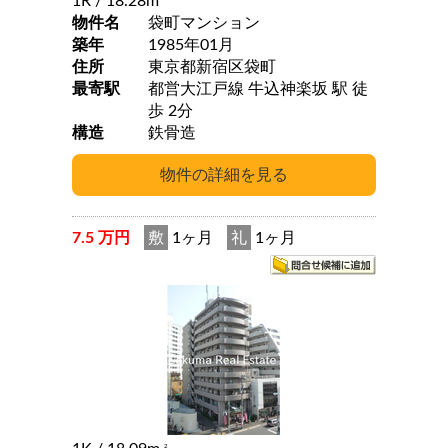
1R
/ 18.28m
物件名
袋町マンション
築年
1985年01月
住所
東京都新宿区袋町
最寄駅
都営大江戸線 牛込神楽坂 駅 徒
歩 2分
構造
鉄骨造
7.5 万円
敷
1ヶ月
礼
1ヶ月
2