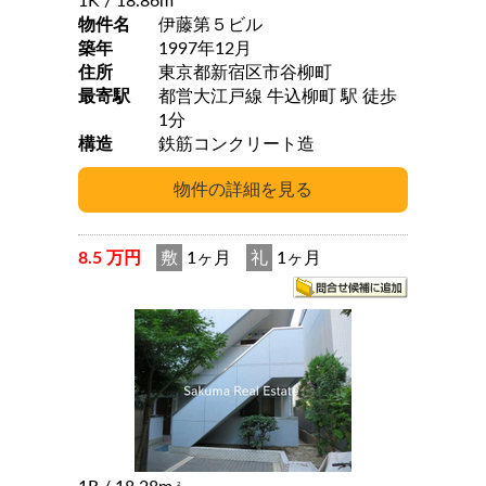
1K
/ 18.86m
物件名
伊藤第５ビル
築年
1997年12月
住所
東京都新宿区市谷柳町
最寄駅
都営大江戸線 牛込柳町 駅 徒歩
1分
構造
鉄筋コンクリート造
8.5 万円
敷
1ヶ月
礼
1ヶ月
2