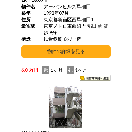
1K
/ 18.09m
物件名
アーバンヒルズ早稲田
築年
1992年07月
住所
東京都新宿区西早稲田1
最寄駅
東京メトロ東西線 早稲田 駅 徒
歩 9分
構造
鉄骨鉄筋ｺﾝｸﾘｰﾄ造
6.0 万円
敷
1ヶ月
礼
1ヶ月
2