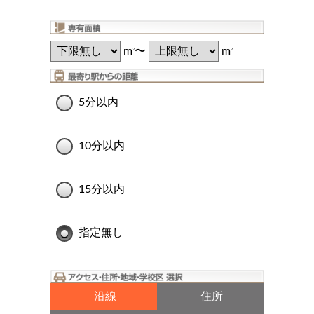
m
〜
m
2
2
5分以内
10分以内
15分以内
指定無し
沿線
住所