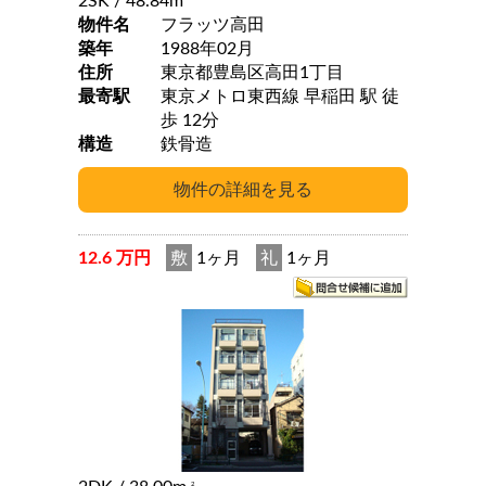
2SK
/ 48.84m
物件名
フラッツ高田
築年
1988年02月
住所
東京都豊島区高田1丁目
最寄駅
東京メトロ東西線 早稲田 駅 徒
歩 12分
構造
鉄骨造
12.6 万円
敷
1ヶ月
礼
1ヶ月
2