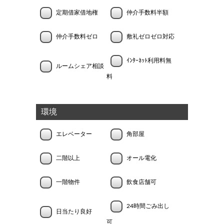
定期借家借地権
仲介手数料半額
仲介手数料ゼロ
敷礼ゼロゼロ対応
ｲﾝﾀｰﾈｯﾄ利用料無
ルームシェア相談
料
環境
エレベーター
角部屋
二階以上
オール電化
一階物件
飲食店舗可
24時間ごみ出し
日当たり良好
可