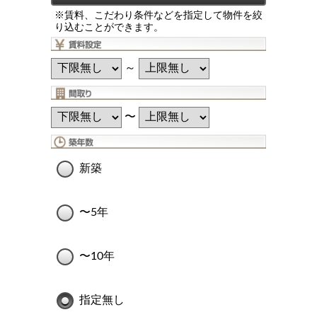
※賃料、こだわり条件などを指定して物件を絞
り込むことができます。
～
〜
新築
〜5年
〜10年
指定無し