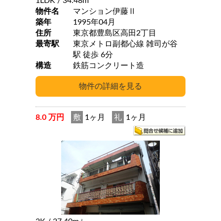
1LDK
/ 34.48m
物件名
マンション伊藤Ⅱ
築年
1995年04月
住所
東京都豊島区高田2丁目
最寄駅
東京メトロ副都心線 雑司が谷
駅 徒歩 6分
構造
鉄筋コンクリート造
8.0 万円
敷
1ヶ月
礼
1ヶ月
2