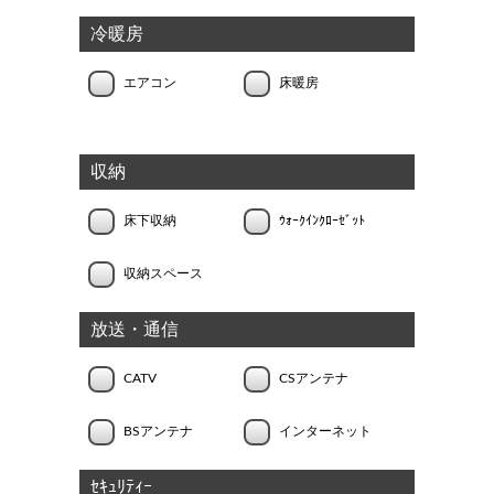
冷暖房
エアコン
床暖房
収納
床下収納
ｳｫｰｸｲﾝｸﾛｰｾﾞｯﾄ
収納スペース
放送・通信
CATV
CSアンテナ
BSアンテナ
インターネット
ｾｷｭﾘﾃｨｰ