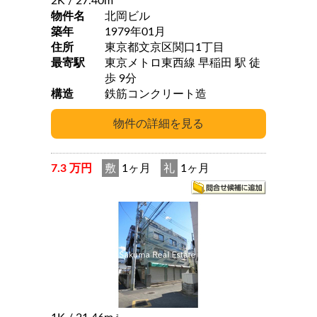
2K
/ 27.40m
物件名
北岡ビル
築年
1979年01月
住所
東京都文京区関口1丁目
最寄駅
東京メトロ東西線 早稲田 駅 徒
歩 9分
構造
鉄筋コンクリート造
7.3 万円
敷
1ヶ月
礼
1ヶ月
2