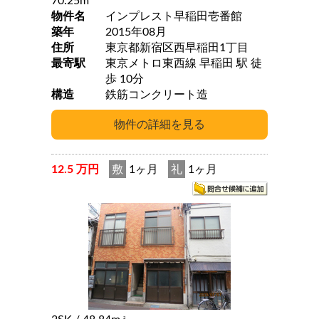
70.25m
物件名
インプレスト早稲田壱番館
築年
2015年08月
住所
東京都新宿区西早稲田1丁目
最寄駅
東京メトロ東西線 早稲田 駅 徒
歩 10分
構造
鉄筋コンクリート造
12.5 万円
敷
1ヶ月
礼
1ヶ月
2