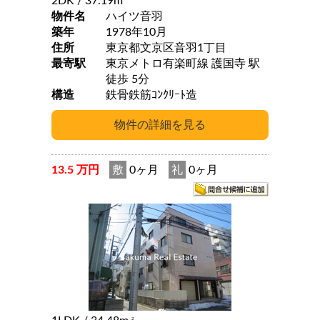
2DK
/ 37.19m
物件名
ハイツ音羽
築年
1978年10月
住所
東京都文京区音羽1丁目
最寄駅
東京メトロ有楽町線 護国寺 駅
徒歩 5分
構造
鉄骨鉄筋ｺﾝｸﾘｰﾄ造
13.5 万円
敷
0ヶ月
礼
0ヶ月
2