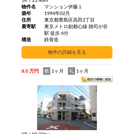
1K
/ 21.46m
物件名
マンション伊藤１
築年
1994年02月
住所
東京都豊島区高田2丁目
最寄駅
東京メトロ副都心線 雑司が谷
駅 徒歩 6分
構造
鉄骨造
8.0 万円
敷
1ヶ月
礼
1ヶ月
2