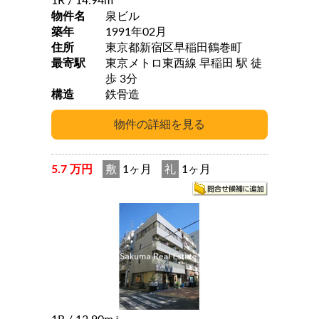
1R
/ 14.94m
物件名
泉ビル
築年
1991年02月
住所
東京都新宿区早稲田鶴巻町
最寄駅
東京メトロ東西線 早稲田 駅 徒
歩 3分
構造
鉄骨造
5.7 万円
敷
1ヶ月
礼
1ヶ月
2