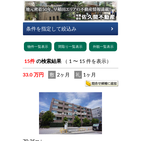
15件
の検索結果
（ 1 〜 15 件を表示）
33.0 万円
敷
2ヶ月
礼
1ヶ月
2