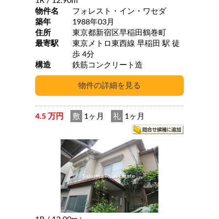
1R
/ 12.90m
物件名
フォレスト・イン・ワセダ
築年
1988年03月
住所
東京都新宿区早稲田鶴巻町
最寄駅
東京メトロ東西線 早稲田 駅 徒
歩 4分
構造
鉄筋コンクリート造
4.5 万円
敷
1ヶ月
礼
1ヶ月
2