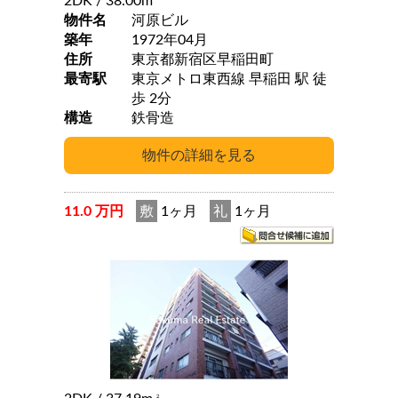
2DK
/ 38.00m
物件名
河原ビル
築年
1972年04月
住所
東京都新宿区早稲田町
最寄駅
東京メトロ東西線 早稲田 駅 徒
歩 2分
構造
鉄骨造
11.0 万円
敷
1ヶ月
礼
1ヶ月
2