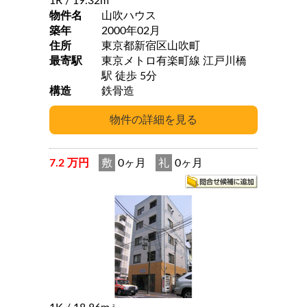
1R
/ 19.32m
物件名
山吹ハウス
築年
2000年02月
住所
東京都新宿区山吹町
最寄駅
東京メトロ有楽町線 江戸川橋
駅 徒歩 5分
構造
鉄骨造
7.2 万円
敷
0ヶ月
礼
0ヶ月
2