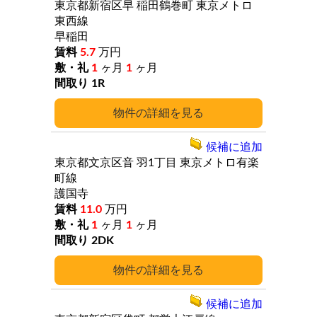
東京都新宿区早
稲田鶴巻町
東京メトロ
東西線
早稲田
5.7
万円
1
ヶ月
1
ヶ月
1R
詳細
候補に追加
東京都文京区音
羽1丁目
東京メトロ有楽
町線
護国寺
11.0
万円
1
ヶ月
1
ヶ月
2DK
詳細
候補に追加