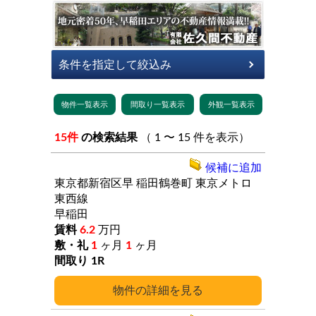
15件
の検索結果
（ 1 〜 15 件を表示）
候補に追加
東京都新宿区早
稲田鶴巻町
東京メトロ
東西線
早稲田
6.2
万円
1
ヶ月
1
ヶ月
1R
詳細