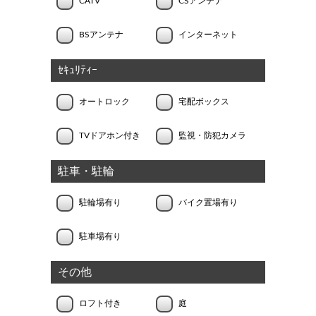
CATV
CSアンテナ
BSアンテナ
インターネット
ｾｷｭﾘﾃｨｰ
オートロック
宅配ボックス
TVドアホン付き
監視・防犯カメラ
駐車・駐輪
駐輪場有り
バイク置場有り
駐車場有り
その他
ロフト付き
庭