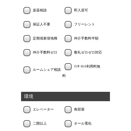
楽器相談
即入居可
保証人不要
フリーレント
定期借家借地権
仲介手数料半額
仲介手数料ゼロ
敷礼ゼロゼロ対応
ｲﾝﾀｰﾈｯﾄ利用料無
ルームシェア相談
料
環境
エレベーター
角部屋
二階以上
オール電化