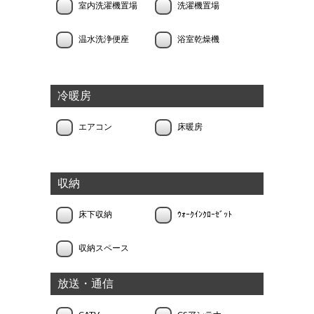
室内洗濯機置場
洗濯機置場
温水洗浄便座
浴室乾燥機
冷暖房
エアコン
床暖房
収納
床下収納
ｳｫｰｸｲﾝｸﾛｰｾﾞｯﾄ
収納スペース
放送・通信