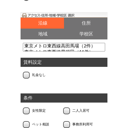
沿線
住所
地域
学校区
賃料設定
礼金なし
条件
女性限定
二人入居可
ペット相談
事務所利用可