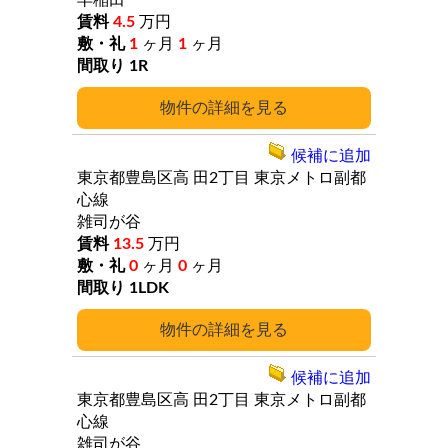
早稲田
4.5
万円
1
ヶ月
1
ヶ月
1R
詳細
候補に追加
東京都豊島区高
田2丁目
東京メトロ副都
心線
雑司が谷
13.5
万円
0
ヶ月
0
ヶ月
1LDK
詳細
候補に追加
東京都豊島区高
田2丁目
東京メトロ副都
心線
雑司が谷