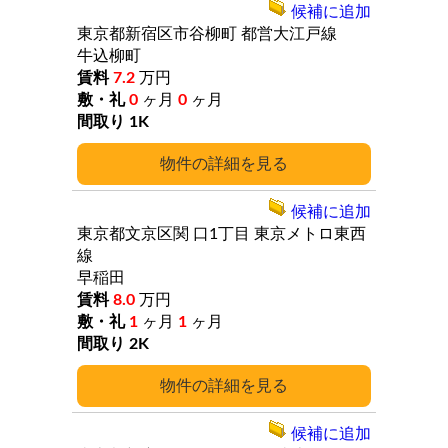
候補に追加
東京都新宿区市谷柳町
都営大江戸線
牛込柳町
7.2
万円
0
ヶ月
0
ヶ月
1K
詳細
候補に追加
東京都文京区関
口1丁目
東京メトロ東西
線
早稲田
8.0
万円
1
ヶ月
1
ヶ月
2K
詳細
候補に追加