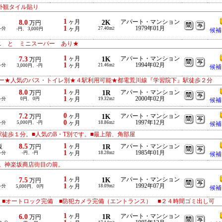
外観タイル貼り
1
8.0
ヶ月
2K
アパート・マンション
万円
1
1979年01月
-分
ヶ月
27.40m
-円、 3,000円
2
候補
ニ と ミニスーパー あり★
1
7.3
ヶ月
1K
アパート・マンション
万円
1
1994年02月
-分
ヶ月
21.46m
3,000円、-円
2
候補
ー★人気のバス・トイレ別★４駅利用可能★都電荒川線『学習院下』駅徒歩２分
1
8.0
ヶ月
1R
アパート・マンション
万円
1
2000年02月
-分
0円、 0円
ヶ月
19.32m
2
候補
0
7.2
ヶ月
1K
アパート・マンション
万円
0
1997年12月
-分
5,000円、-円
ヶ月
18.86m
2
候補
徒歩１分。■人気のB・T別です。■最上階、角部屋
1
8.5
ヶ月
1R
アパート・マンション
坂
万円
1
1985年01月
-分
-円、-円
ヶ月
18.28m
2
候補
。神楽坂商店街目の前。
1
7.5
ヶ月
1K
アパート・マンション
万円
1
1992年07月
-分
ヶ月
18.09m
5,000円、 0円
2
候補
 ■オートロック完備 ■防犯カメラ完備（エントランス） ■２４時間ゴミ出し可
1
6.0
ヶ月
1R
アパート・マンション
万円