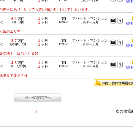
1
1985年12月
ス-分
ヶ月
17.14m
-円、-円
2
候補
ーが裏手にあり、いつでも買い物にすぐ行けてしまいます。
1
6.2
ヶ月
1R
アパート・マンション
万円
1
1991年02月
-分
ヶ月
14.94m
0円、 0円
2
候補
人気のエリア
1
5.7
ヶ月
1R
アパート・マンション
万円
1
1988年03月
-分
ヶ月
12.90m
3,000円、 0円
2
候補
好立地！ 日当たり良好！
1
4.5
ヶ月
1R
アパート・マンション
万円
1
1987年04月
-分
ヶ月
12.00m
-円、 2,000円
2
候補
銭湯まで徒歩７分
次の検索
1