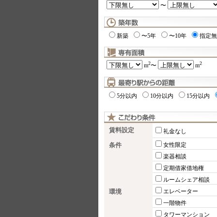
〜
新築
〜5年
〜10年
指定無
2
2
m
〜
m
5分以内
10分以内
15分以内
賃料設定
礼金なし
条件
女性限定
楽器相談
定期借家借地権
ルームシェア相談
環境
エレベーター
一階物件
タワーマンション