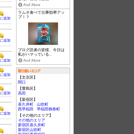
ラムネ食べて仕事効率アッ
プ！？
に追加
に追加
ブログ読者の皆様、今日は
私がハマっている...
に追加
に追加
【文京区】
関口
【豊島区】
に追加
高田
【新宿区】
喜久井町
山吹町
西早稲田
早稲田鶴巻町
に追加
【その他のエリア】
その他のエリア
新宿区喜久井町
新宿区山吹町