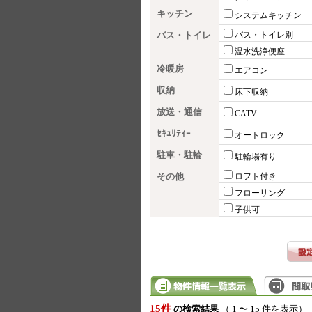
キッチン
システムキッチン
バス・トイレ
バス・トイレ別
温水洗浄便座
冷暖房
エアコン
収納
床下収納
放送・通信
CATV
ｾｷｭﾘﾃｨｰ
オートロック
駐車・駐輪
駐輪場有り
その他
ロフト付き
フローリング
子供可
15件
の検索結果
（ 1 〜 15 件を表示）