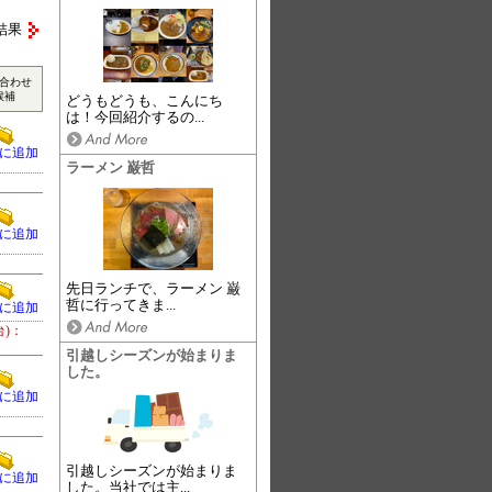
結果
合わせ
候補
どうもどうも、こんにち
は！今回紹介するの...
に追加
ラーメン 巌哲
に追加
先日ランチで、ラーメン 巌
哲に行ってきま...
に追加
台)：
引越しシーズンが始まりま
した。
に追加
引越しシーズンが始まりま
に追加
した。当社では主...