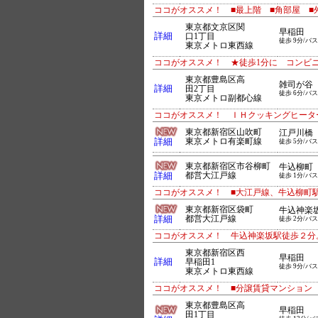
ココがオススメ！ ■最上階 ■角部屋 ■
東京都文京区関
早稲田
詳細
口1丁目
徒歩 9分/バス
東京メトロ東西線
ココがオススメ！ ★徒歩1分に コンビ
東京都豊島区高
雑司が谷
詳細
田2丁目
徒歩 6分/バス
東京メトロ副都心線
ココがオススメ！ ＩＨクッキングヒータ
東京都新宿区山吹町
江戸川橋
詳細
東京メトロ有楽町線
徒歩 5分/バス
東京都新宿区市谷柳町
牛込柳町
詳細
都営大江戸線
徒歩 1分/バス
ココがオススメ！ ■大江戸線、牛込柳町駅
東京都新宿区袋町
牛込神楽
詳細
都営大江戸線
徒歩 2分/バス
ココがオススメ！ 牛込神楽坂駅徒歩２分
東京都新宿区西
早稲田
詳細
早稲田1
徒歩 9分/バス
東京メトロ東西線
ココがオススメ！ ■分譲賃貸マンション
東京都豊島区高
早稲田
田1丁目