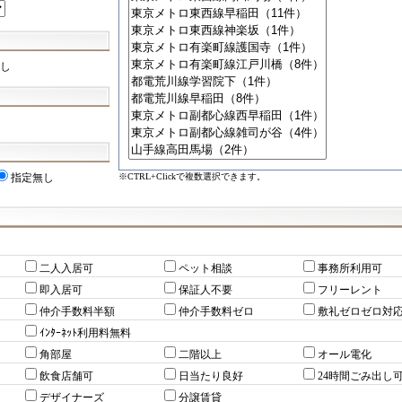
し
※CTRL+Clickで複数選択できます。
指定無し
二人入居可
ペット相談
事務所利用可
即入居可
保証人不要
フリーレント
仲介手数料半額
仲介手数料ゼロ
敷礼ゼロゼロ対
ｲﾝﾀｰﾈｯﾄ利用料無料
角部屋
二階以上
オール電化
飲食店舗可
日当たり良好
24時間ごみ出し
デザイナーズ
分譲賃貸