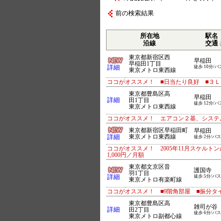
前の検索結果
所在地
駅名
沿線
交通
東京都新宿区西
早稲田
早稲田1丁目
詳細
徒歩 10分/バ
東京メトロ東西線
ココがオススメ！ ■日当たり良好 ■３Ｌ
東京都豊島区高
早稲田
詳細
田1丁目
徒歩 12分/バ
東京メトロ東西線
ココがオススメ！ エアコン２基、システ
東京都新宿区早稲田町
早稲田
詳細
東京メトロ東西線
徒歩 2分/バス
ココがオススメ！ 2005年11月スケルトン
1,000円／月額
東京都文京区音
護国寺
羽1丁目
詳細
徒歩 5分/バス
東京メトロ有楽町線
ココがオススメ！ ■9階角部屋 ■振分タ
東京都豊島区高
雑司が谷
詳細
田2丁目
徒歩 6分/バス
東京メトロ副都心線