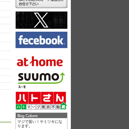
ラ
マジで旨い！ヤミツキにな
ります。