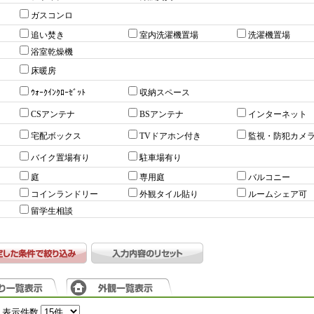
ガスコンロ
追い焚き
室内洗濯機置場
洗濯機置場
浴室乾燥機
床暖房
ｳｫｰｸｲﾝｸﾛｰｾﾞｯﾄ
収納スペース
CSアンテナ
BSアンテナ
インターネット
宅配ボックス
TVドアホン付き
監視・防犯カメ
バイク置場有り
駐車場有り
庭
専用庭
バルコニー
コインランドリー
外観タイル貼り
ルームシェア可
留学生相談
表示件数