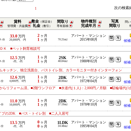
次の検索
1
敷金
物件種別
写真
賃料
間取り
（保証金）
問い
礼金
完成年月
間取り
管理費・共益費
（敷引）
専有面積
2
33.0
ヶ月
アパート・マンション
万円
1
2015年08月
ス-分
ヶ月
70.25m
20,000円、-円
2
候補
ＤＫ ■ペット飼育相談可
1
12.5
ヶ月
2SK
アパート・マンション
万円
1
1988年02月
ス-分
ヶ月
48.84m
-円、-円
2
候補
ムキッチン、独立洗面台、バストイレ別、カラーモニター付きインターフォン
1
12.6
ヶ月
2DK
アパート・マンション
万円
1
1972年04月
-分
4,000円、 0円
ヶ月
38.00m
2
候補
からリフォーム済。■2階ワンフロア ■水道代(１人)：2,000円／月額 ■駐輪場代(1
1
11.0
ヶ月
2DK
アパート・マンション
万円
1
1978年10月
-分
ヶ月
37.19m
10,000円、-円
2
候補
イプの2DK ■バス・トイレ別 ■二人入居可
0
13.5
ヶ月
1LDK
アパート・マンション
万円
0
1995年04月
-分
ヶ月
34.48m
-円、-円
2
候補