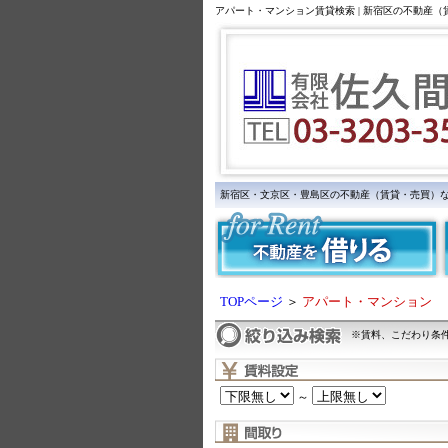
アパート・マンション賃貸検索 | 新宿区の不動産
新宿区・文京区・豊島区の不動産（賃貸・売買）
TOPページ
＞
アパート・マンション
※賃料、こだわり条
～