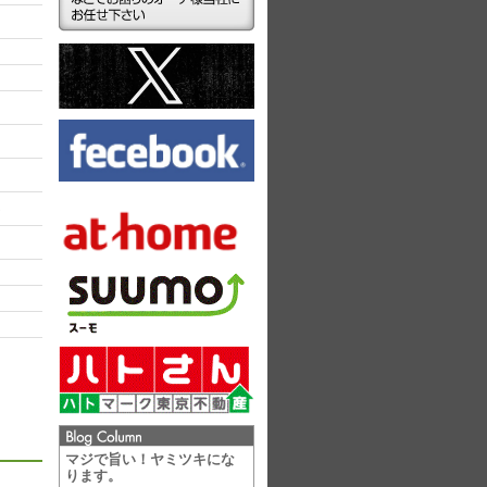
ラ
マジで旨い！ヤミツキにな
ります。