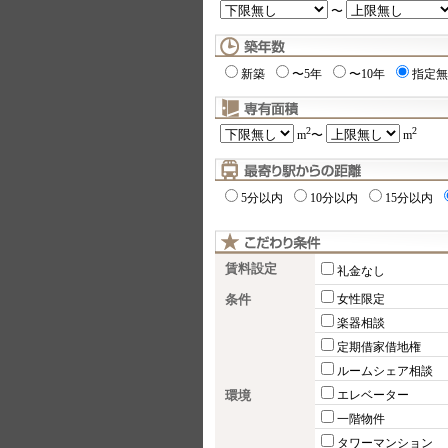
〜
新築
〜5年
〜10年
指定無
2
2
m
〜
m
5分以内
10分以内
15分以内
賃料設定
礼金なし
条件
女性限定
楽器相談
定期借家借地権
ルームシェア相談
環境
エレベーター
一階物件
タワーマンション