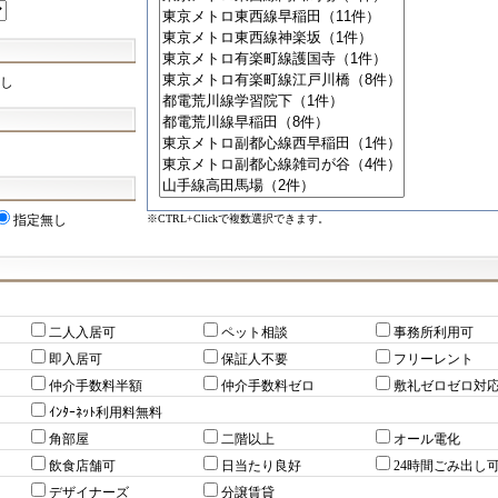
し
※CTRL+Clickで複数選択できます。
指定無し
二人入居可
ペット相談
事務所利用可
即入居可
保証人不要
フリーレント
仲介手数料半額
仲介手数料ゼロ
敷礼ゼロゼロ対
ｲﾝﾀｰﾈｯﾄ利用料無料
角部屋
二階以上
オール電化
飲食店舗可
日当たり良好
24時間ごみ出し
デザイナーズ
分譲賃貸