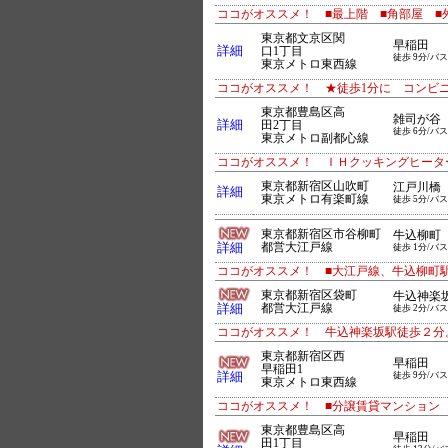
ココがオススメ！ ■最上階 ■角部屋 ■
東京都文京区関
早稲田
詳細
口1丁目
徒歩 9分/バス
東京メトロ東西線
ココがオススメ！ ★徒歩1分に コンビ
東京都豊島区高
雑司が谷
詳細
田2丁目
徒歩 6分/バス
東京メトロ副都心線
ココがオススメ！ ＩＨクッキングヒータ
東京都新宿区山吹町
江戸川橋
詳細
東京メトロ有楽町線
徒歩 5分/バス
東京都新宿区市谷柳町
牛込柳町
詳細
都営大江戸線
徒歩 1分/バス
ココがオススメ！ ■大江戸線、牛込柳町駅
東京都新宿区袋町
牛込神楽
詳細
都営大江戸線
徒歩 2分/バス
ココがオススメ！ 牛込神楽坂駅徒歩２分
東京都新宿区西
早稲田
早稲田1
詳細
徒歩 9分/バス
東京メトロ東西線
ココがオススメ！ ■分譲賃貸マンション
東京都豊島区高
早稲田
田1丁目