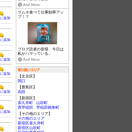
ラムネ食べて仕事効率アッ
プ！？
に追加
に追加
ブログ読者の皆様、今日は
私がハマっている...
に追加
に追加
【文京区】
関口
【豊島区】
に追加
高田
【新宿区】
喜久井町
山吹町
西早稲田
早稲田鶴巻町
に追加
【その他のエリア】
その他のエリア
新宿区喜久井町
新宿区山吹町