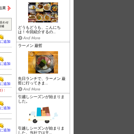
結果
合わせ
候補
どうもどうも、こんにち
は！今回紹介するの...
に追加
ラーメン 巌哲
に追加
先日ランチで、ラーメン 巌
哲に行ってきま...
に追加
台)：
引越しシーズンが始まりま
した。
に追加
引越しシーズンが始まりま
に追加
した。当社では主...