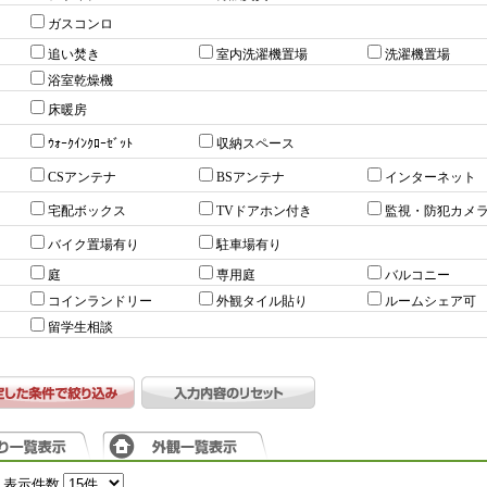
ガスコンロ
追い焚き
室内洗濯機置場
洗濯機置場
浴室乾燥機
床暖房
ｳｫｰｸｲﾝｸﾛｰｾﾞｯﾄ
収納スペース
CSアンテナ
BSアンテナ
インターネット
宅配ボックス
TVドアホン付き
監視・防犯カメ
バイク置場有り
駐車場有り
庭
専用庭
バルコニー
コインランドリー
外観タイル貼り
ルームシェア可
留学生相談
表示件数