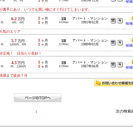
1
1985年12月
ス-分
ヶ月
17.14m
-円、-円
2
候補
ーが裏手にあり、いつでも買い物にすぐ行けてしまいます。
1
6.2
ヶ月
1R
アパート・マンション
万円
1
1991年02月
-分
ヶ月
14.94m
0円、 0円
2
候補
人気のエリア
1
5.7
ヶ月
1R
アパート・マンション
万円
1
1988年03月
-分
ヶ月
12.90m
3,000円、 0円
2
候補
好立地！ 日当たり良好！
1
4.5
ヶ月
1R
アパート・マンション
万円
1
1987年04月
-分
ヶ月
12.00m
-円、 2,000円
2
候補
銭湯まで徒歩７分
次の検索
1