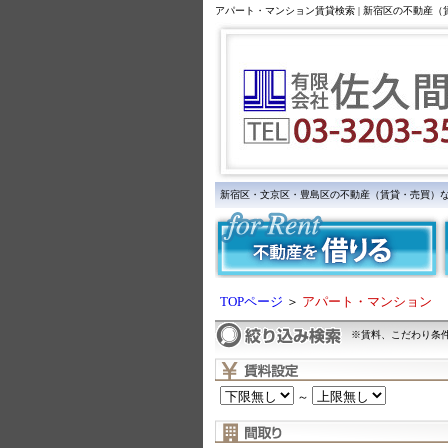
アパート・マンション賃貸検索 | 新宿区の不動産
新宿区・文京区・豊島区の不動産（賃貸・売買）
TOPページ
＞
アパート・マンション
※賃料、こだわり条
～