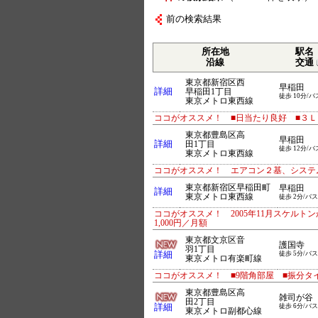
前の検索結果
所在地
駅名
沿線
交通
東京都新宿区西
早稲田
詳細
早稲田1丁目
徒歩 10分/バ
東京メトロ東西線
ココがオススメ！ ■日当たり良好 ■３Ｌ
東京都豊島区高
早稲田
詳細
田1丁目
徒歩 12分/バ
東京メトロ東西線
ココがオススメ！ エアコン２基、システ
東京都新宿区早稲田町
早稲田
詳細
東京メトロ東西線
徒歩 2分/バス
ココがオススメ！ 2005年11月スケルトン
1,000円／月額
東京都文京区音
護国寺
羽1丁目
詳細
徒歩 5分/バス
東京メトロ有楽町線
ココがオススメ！ ■9階角部屋 ■振分タ
東京都豊島区高
雑司が谷
田2丁目
詳細
徒歩 6分/バス
東京メトロ副都心線