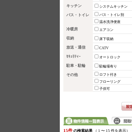
キッチン
システムキッチン
バス・トイレ
バス・トイレ別
温水洗浄便座
冷暖房
エアコン
収納
床下収納
放送・通信
CATV
ｾｷｭﾘﾃｨｰ
オートロック
駐車・駐輪
駐輪場有り
その他
ロフト付き
フローリング
子供可
15件
の検索結果
（ 1 〜 15 件を表示）