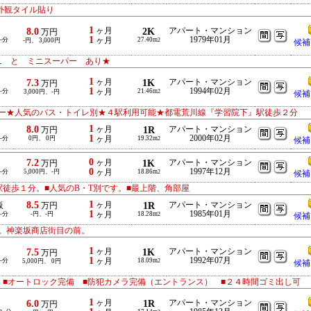
外観タイル貼り
1
8.0
ヶ月
2K
アパート・マンション
万円
1
1979年01月
-分
ヶ月
27.40m
-円、 3,000円
2
候補
ニ と ミニスーパー あり★
1
7.3
ヶ月
1K
アパート・マンション
万円
1
1994年02月
-分
ヶ月
21.46m
3,000円、-円
2
候補
ー★人気のバス・トイレ別★４駅利用可能★都電荒川線『学習院下』駅徒歩２分
1
8.0
ヶ月
1R
アパート・マンション
万円
1
2000年02月
-分
0円、 0円
ヶ月
19.32m
2
候補
0
7.2
ヶ月
1K
アパート・マンション
万円
0
1997年12月
-分
5,000円、-円
ヶ月
18.86m
2
候補
徒歩１分。■人気のB・T別です。■最上階、角部屋
1
8.5
ヶ月
1R
アパート・マンション
坂
万円
1
1985年01月
-分
-円、-円
ヶ月
18.28m
2
候補
。神楽坂商店街目の前。
1
7.5
ヶ月
1K
アパート・マンション
万円
1
1992年07月
-分
ヶ月
18.09m
5,000円、 0円
2
候補
 ■オートロック完備 ■防犯カメラ完備（エントランス） ■２４時間ゴミ出し可
1
6.0
ヶ月
1R
アパート・マンション
万円