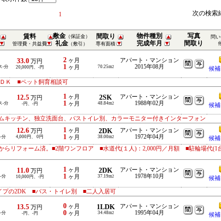
次の検索
1
敷金
物件種別
写真
賃料
間取り
（保証金）
問い
礼金
完成年月
間取り
管理費・共益費
（敷引）
専有面積
2
33.0
ヶ月
アパート・マンション
万円
1
2015年08月
ス-分
ヶ月
70.25m
20,000円、-円
2
候補
ＤＫ ■ペット飼育相談可
1
12.5
ヶ月
2SK
アパート・マンション
万円
1
1988年02月
ス-分
ヶ月
48.84m
-円、-円
2
候補
ムキッチン、独立洗面台、バストイレ別、カラーモニター付きインターフォン
1
12.6
ヶ月
2DK
アパート・マンション
万円
1
1972年04月
-分
4,000円、 0円
ヶ月
38.00m
2
候補
からリフォーム済。■2階ワンフロア ■水道代(１人)：2,000円／月額 ■駐輪場代(1
1
11.0
ヶ月
2DK
アパート・マンション
万円
1
1978年10月
-分
ヶ月
37.19m
10,000円、-円
2
候補
イプの2DK ■バス・トイレ別 ■二人入居可
0
13.5
ヶ月
1LDK
アパート・マンション
万円
0
1995年04月
-分
ヶ月
34.48m
-円、-円
2
候補