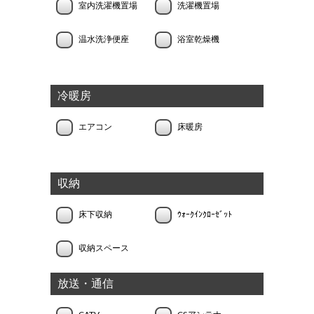
室内洗濯機置場
洗濯機置場
温水洗浄便座
浴室乾燥機
冷暖房
エアコン
床暖房
収納
床下収納
ｳｫｰｸｲﾝｸﾛｰｾﾞｯﾄ
収納スペース
放送・通信