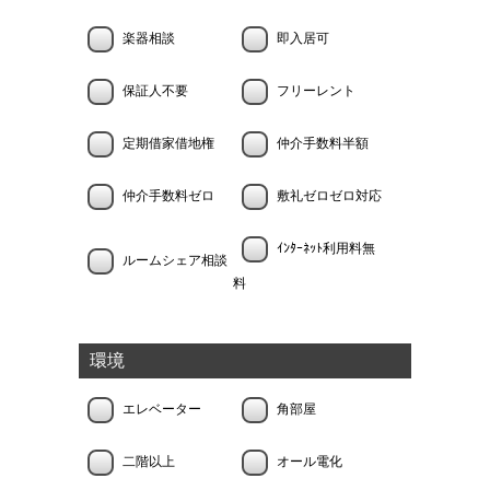
楽器相談
即入居可
保証人不要
フリーレント
定期借家借地権
仲介手数料半額
仲介手数料ゼロ
敷礼ゼロゼロ対応
ｲﾝﾀｰﾈｯﾄ利用料無
ルームシェア相談
料
環境
エレベーター
角部屋
二階以上
オール電化