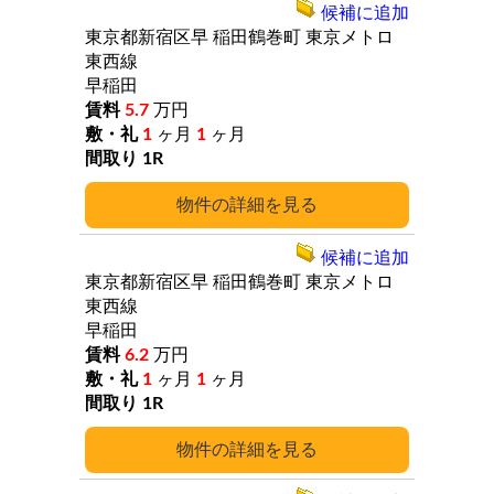
候補に追加
東京都新宿区早
稲田鶴巻町
東京メトロ
東西線
早稲田
5.7
万円
1
ヶ月
1
ヶ月
1R
詳細
候補に追加
東京都新宿区早
稲田鶴巻町
東京メトロ
東西線
早稲田
6.2
万円
1
ヶ月
1
ヶ月
1R
詳細