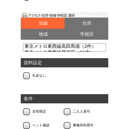
沿線
住所
地域
学校区
賃料設定
礼金なし
条件
女性限定
二人入居可
ペット相談
事務所利用可