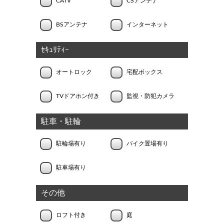
CATV
CSアンテナ
BSアンテナ
インターネット
ｾｷｭﾘﾃｨｰ
オートロック
宅配ボックス
TVドアホン付き
監視・防犯カメラ
駐車・駐輪
駐輪場有り
バイク置場有り
駐車場有り
その他
ロフト付き
庭