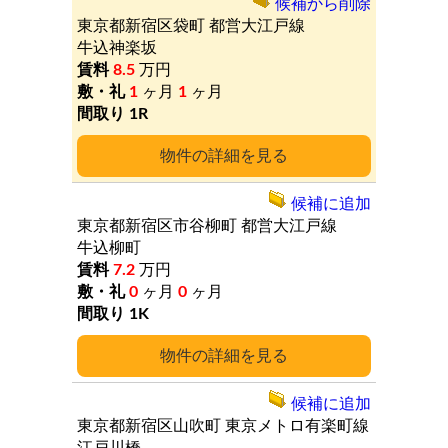
候補から削除
東京都新宿区袋町
都営大江戸線
牛込神楽坂
8.5
万円
1
ヶ月
1
ヶ月
1R
詳細
候補に追加
東京都新宿区市谷柳町
都営大江戸線
牛込柳町
7.2
万円
0
ヶ月
0
ヶ月
1K
詳細
候補に追加
東京都新宿区山吹町
東京メトロ有楽町線