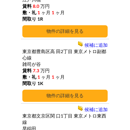
江戸川橋
8.0
万円
1
ヶ月
1
ヶ月
1R
詳細
候補に追加
東京都豊島区高
田2丁目
東京メトロ副都
心線
雑司が谷
7.3
万円
1
ヶ月
1
ヶ月
1K
詳細
候補に追加
東京都文京区関
口1丁目
東京メトロ東西
線
早稲田