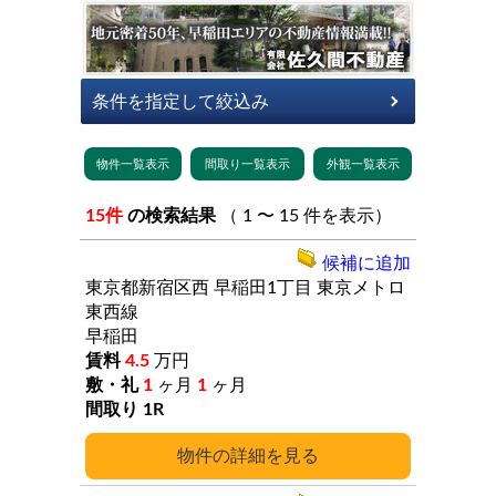
15件
の検索結果
（ 1 〜 15 件を表示）
候補に追加
東京都新宿区西
早稲田1丁目
東京メトロ
東西線
早稲田
4.5
万円
1
ヶ月
1
ヶ月
1R
詳細