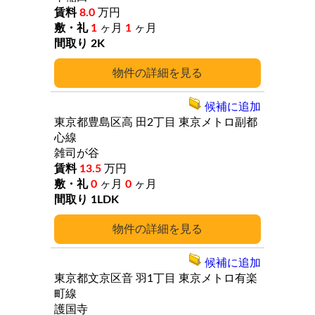
8.0
万円
1
ヶ月
1
ヶ月
2K
詳細
候補に追加
東京都豊島区高
田2丁目
東京メトロ副都
心線
雑司が谷
13.5
万円
0
ヶ月
0
ヶ月
1LDK
詳細
候補に追加
東京都文京区音
羽1丁目
東京メトロ有楽
町線
護国寺