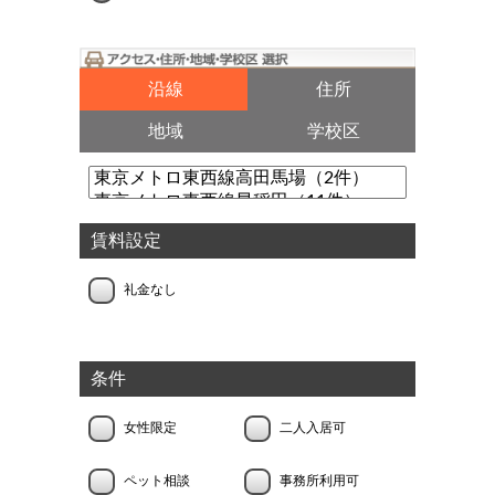
沿線
住所
地域
学校区
賃料設定
礼金なし
条件
女性限定
二人入居可
ペット相談
事務所利用可