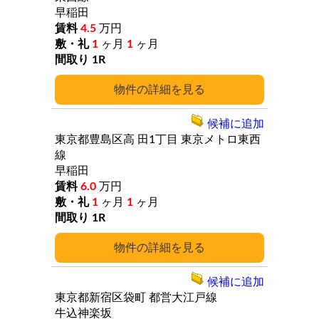
早稲田
4.5
万円
1
ヶ月
1
ヶ月
1R
詳細
候補に追加
東京都豊島区高
田1丁目
東京メトロ東西
線
早稲田
6.0
万円
1
ヶ月
1
ヶ月
1R
詳細
候補に追加
東京都新宿区袋町
都営大江戸線
牛込神楽坂