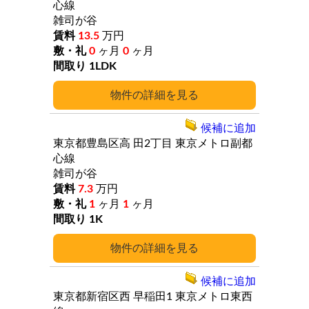
心線
雑司が谷
13.5
万円
0
ヶ月
0
ヶ月
1LDK
詳細
候補に追加
東京都豊島区高
田2丁目
東京メトロ副都
心線
雑司が谷
7.3
万円
1
ヶ月
1
ヶ月
1K
詳細
候補に追加
東京都新宿区西
早稲田1
東京メトロ東西