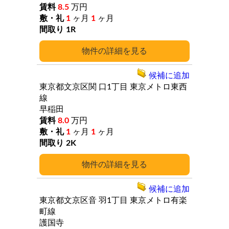
8.5
万円
1
ヶ月
1
ヶ月
1R
詳細
候補に追加
東京都文京区関
口1丁目
東京メトロ東西
線
早稲田
8.0
万円
1
ヶ月
1
ヶ月
2K
詳細
候補に追加
東京都文京区音
羽1丁目
東京メトロ有楽
町線
護国寺