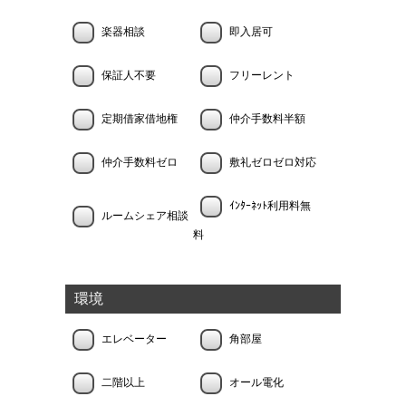
楽器相談
即入居可
保証人不要
フリーレント
定期借家借地権
仲介手数料半額
仲介手数料ゼロ
敷礼ゼロゼロ対応
ｲﾝﾀｰﾈｯﾄ利用料無
ルームシェア相談
料
環境
エレベーター
角部屋
二階以上
オール電化