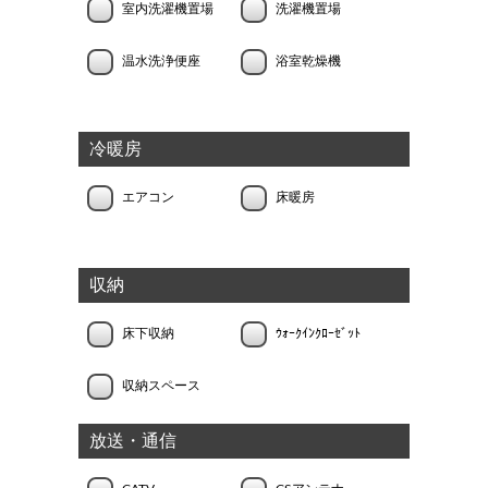
室内洗濯機置場
洗濯機置場
温水洗浄便座
浴室乾燥機
冷暖房
エアコン
床暖房
収納
床下収納
ｳｫｰｸｲﾝｸﾛｰｾﾞｯﾄ
収納スペース
放送・通信