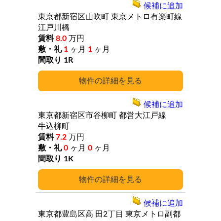
候補に追加
東京都新宿区山吹町
東京メトロ有楽町線
江戸川橋
8.0
万円
1
ヶ月
1
ヶ月
1R
詳細
候補に追加
東京都新宿区市谷柳町
都営大江戸線
牛込柳町
7.2
万円
0
ヶ月
0
ヶ月
1K
詳細
候補に追加
東京都豊島区高
田2丁目
東京メトロ副都