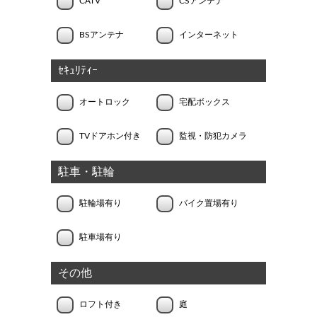
CATV
CSアンテナ
BSアンテナ
インターネット
ｾｷｭﾘﾃｨｰ
オートロック
宅配ボックス
TVドアホン付き
監視・防犯カメラ
駐車・駐輪
駐輪場有り
バイク置場有り
駐車場有り
その他
ロフト付き
庭