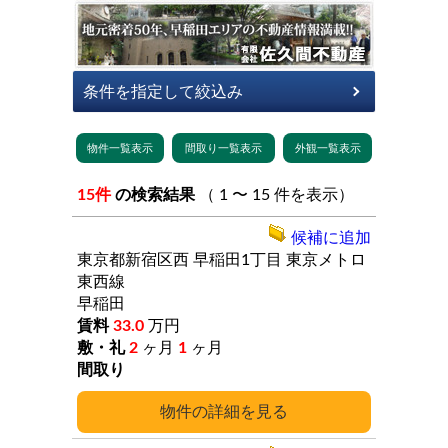
15件
の検索結果
（ 1 〜 15 件を表示）
候補に追加
東京都新宿区西
早稲田1丁目
東京メトロ
東西線
早稲田
33.0
万円
2
ヶ月
1
ヶ月
詳細