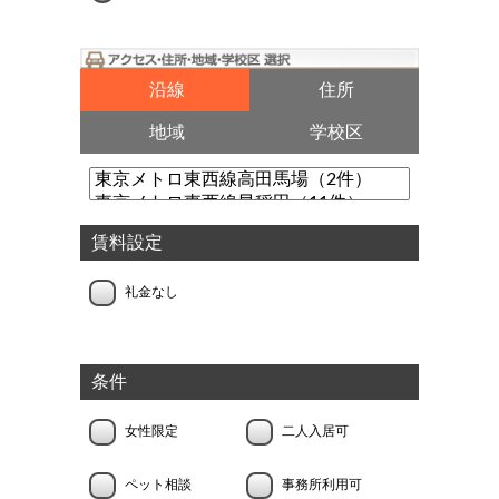
沿線
住所
地域
学校区
賃料設定
礼金なし
条件
女性限定
二人入居可
ペット相談
事務所利用可