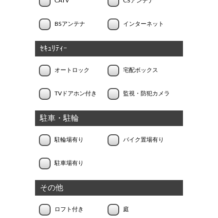
CATV
CSアンテナ
BSアンテナ
インターネット
ｾｷｭﾘﾃｨｰ
オートロック
宅配ボックス
TVドアホン付き
監視・防犯カメラ
駐車・駐輪
駐輪場有り
バイク置場有り
駐車場有り
その他
ロフト付き
庭