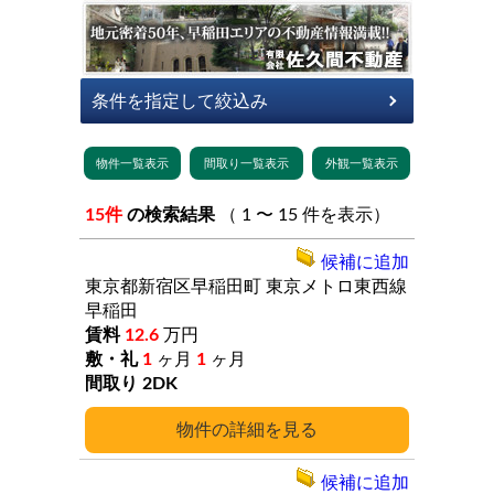
15件
の検索結果
（ 1 〜 15 件を表示）
候補に追加
東京都新宿区早稲田町
東京メトロ東西線
早稲田
12.6
万円
1
ヶ月
1
ヶ月
2DK
詳細
候補に追加