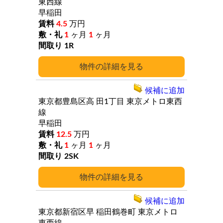
東西線
早稲田
4.5
万円
1
ヶ月
1
ヶ月
1R
詳細
候補に追加
東京都豊島区高
田1丁目
東京メトロ東西
線
早稲田
12.5
万円
1
ヶ月
1
ヶ月
2SK
詳細
候補に追加
東京都新宿区早
稲田鶴巻町
東京メトロ