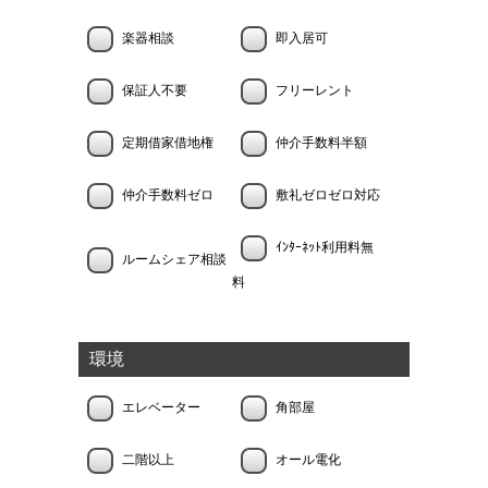
楽器相談
即入居可
保証人不要
フリーレント
定期借家借地権
仲介手数料半額
仲介手数料ゼロ
敷礼ゼロゼロ対応
ｲﾝﾀｰﾈｯﾄ利用料無
ルームシェア相談
料
環境
エレベーター
角部屋
二階以上
オール電化