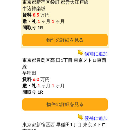
東京都新宿区袋町
都営大江戸線
牛込神楽坂
8.5
万円
1
ヶ月
1
ヶ月
1R
詳細
候補に追加
東京都豊島区高
田1丁目
東京メトロ東西
線
早稲田
6.0
万円
1
ヶ月
1
ヶ月
1R
詳細
候補に追加
東京都新宿区西
早稲田1丁目
東京メトロ