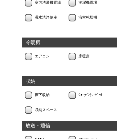
室内洗濯機置場
洗濯機置場
温水洗浄便座
浴室乾燥機
冷暖房
エアコン
床暖房
収納
床下収納
ｳｫｰｸｲﾝｸﾛｰｾﾞｯﾄ
収納スペース
放送・通信