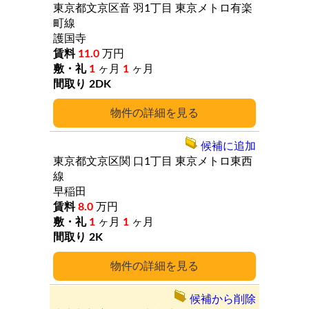
東京都文京区音
羽1丁目
東京メトロ有楽
町線
護国寺
11.0
万円
1
ヶ月
1
ヶ月
2DK
詳細
候補に追加
東京都文京区関
口1丁目
東京メトロ東西
線
早稲田
8.0
万円
1
ヶ月
1
ヶ月
2K
詳細
候補から削除