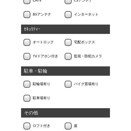
CATV
CSアンテナ
BSアンテナ
インターネット
ｾｷｭﾘﾃｨｰ
オートロック
宅配ボックス
TVドアホン付き
監視・防犯カメラ
駐車・駐輪
駐輪場有り
バイク置場有り
駐車場有り
その他
ロフト付き
庭