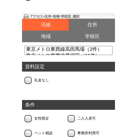
沿線
住所
地域
学校区
賃料設定
礼金なし
条件
女性限定
二人入居可
ペット相談
事務所利用可