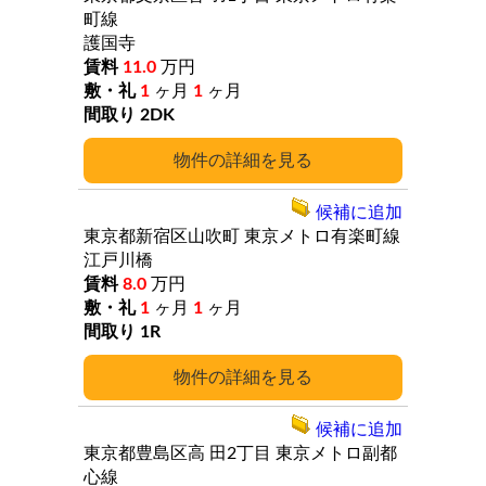
町線
護国寺
11.0
万円
1
ヶ月
1
ヶ月
2DK
詳細
候補に追加
東京都新宿区山吹町
東京メトロ有楽町線
江戸川橋
8.0
万円
1
ヶ月
1
ヶ月
1R
詳細
候補に追加
東京都豊島区高
田2丁目
東京メトロ副都
心線