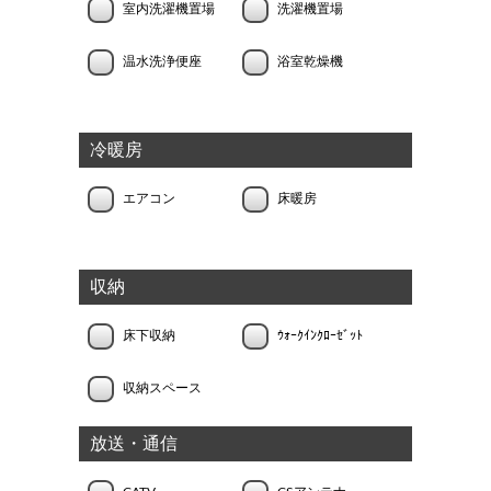
室内洗濯機置場
洗濯機置場
温水洗浄便座
浴室乾燥機
冷暖房
エアコン
床暖房
収納
床下収納
ｳｫｰｸｲﾝｸﾛｰｾﾞｯﾄ
収納スペース
放送・通信