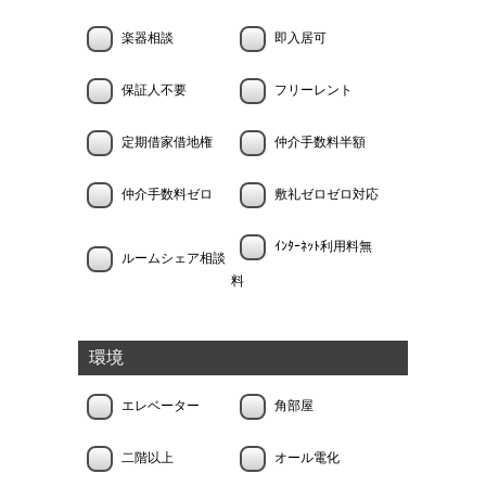
楽器相談
即入居可
保証人不要
フリーレント
定期借家借地権
仲介手数料半額
仲介手数料ゼロ
敷礼ゼロゼロ対応
ｲﾝﾀｰﾈｯﾄ利用料無
ルームシェア相談
料
環境
エレベーター
角部屋
二階以上
オール電化