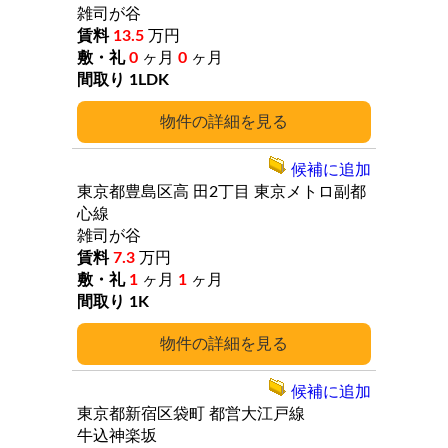
雑司が谷
13.5
万円
0
ヶ月
0
ヶ月
1LDK
詳細
候補に追加
東京都豊島区高
田2丁目
東京メトロ副都
心線
雑司が谷
7.3
万円
1
ヶ月
1
ヶ月
1K
詳細
候補に追加
東京都新宿区袋町
都営大江戸線
牛込神楽坂