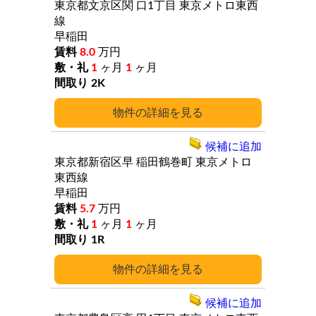
東京都文京区関
口1丁目
東京メトロ東西
線
早稲田
8.0
万円
1
ヶ月
1
ヶ月
2K
詳細
候補に追加
東京都新宿区早
稲田鶴巻町
東京メトロ
東西線
早稲田
5.7
万円
1
ヶ月
1
ヶ月
1R
詳細
候補に追加