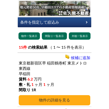
15件
の検索結果
（ 1 〜 15 件を表示）
候補に追加
東京都新宿区早
稲田鶴巻町
東京メトロ
東西線
早稲田
6.2
万円
1
ヶ月
1
ヶ月
1R
詳細