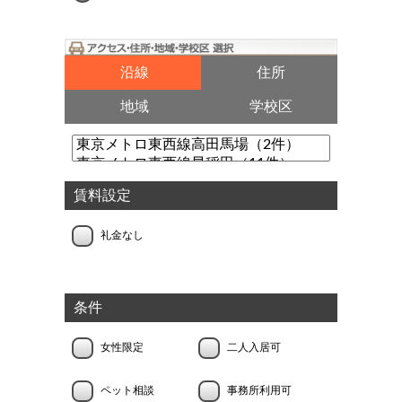
沿線
住所
地域
学校区
賃料設定
礼金なし
条件
女性限定
二人入居可
ペット相談
事務所利用可