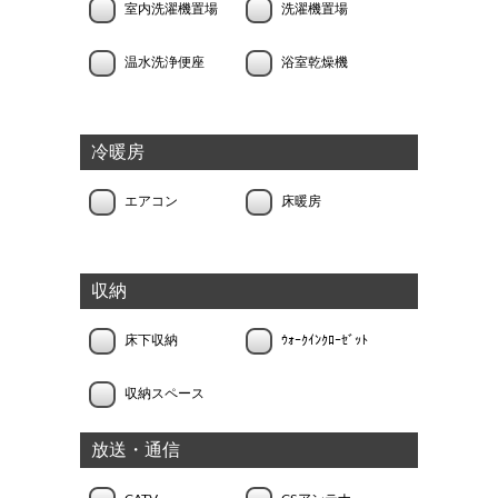
室内洗濯機置場
洗濯機置場
温水洗浄便座
浴室乾燥機
冷暖房
エアコン
床暖房
収納
床下収納
ｳｫｰｸｲﾝｸﾛｰｾﾞｯﾄ
収納スペース
放送・通信