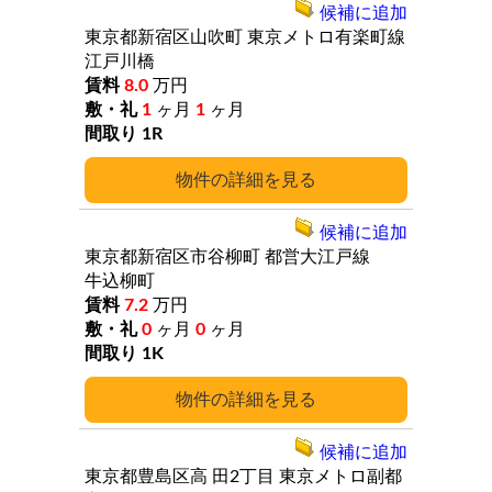
候補に追加
東京都新宿区山吹町
東京メトロ有楽町線
江戸川橋
8.0
万円
1
ヶ月
1
ヶ月
1R
詳細
候補に追加
東京都新宿区市谷柳町
都営大江戸線
牛込柳町
7.2
万円
0
ヶ月
0
ヶ月
1K
詳細
候補に追加
東京都豊島区高
田2丁目
東京メトロ副都