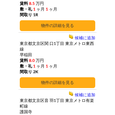
8.5
万円
1
ヶ月
1
ヶ月
1R
詳細
候補に追加
東京都文京区関
口1丁目
東京メトロ東西
線
早稲田
8.0
万円
1
ヶ月
1
ヶ月
2K
詳細
候補に追加
東京都文京区音
羽1丁目
東京メトロ有楽
町線
護国寺