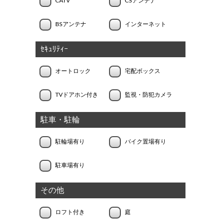
CATV
CSアンテナ
BSアンテナ
インターネット
ｾｷｭﾘﾃｨｰ
オートロック
宅配ボックス
TVドアホン付き
監視・防犯カメラ
駐車・駐輪
駐輪場有り
バイク置場有り
駐車場有り
その他
ロフト付き
庭