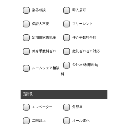
楽器相談
即入居可
保証人不要
フリーレント
定期借家借地権
仲介手数料半額
仲介手数料ゼロ
敷礼ゼロゼロ対応
ｲﾝﾀｰﾈｯﾄ利用料無
ルームシェア相談
料
環境
エレベーター
角部屋
二階以上
オール電化