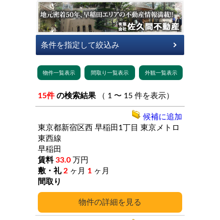
15件
の検索結果
（ 1 〜 15 件を表示）
候補に追加
東京都新宿区西
早稲田1丁目
東京メトロ
東西線
早稲田
33.0
万円
2
ヶ月
1
ヶ月
詳細