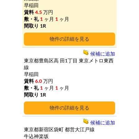
早稲田
4.5
万円
1
ヶ月
1
ヶ月
1R
詳細
候補に追加
東京都豊島区高
田1丁目
東京メトロ東西
線
早稲田
6.0
万円
1
ヶ月
1
ヶ月
1R
詳細
候補に追加
東京都新宿区袋町
都営大江戸線
牛込神楽坂