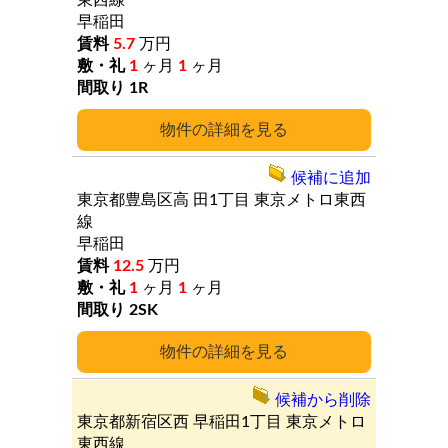
東西線
早稲田
5.7
万円
1
ヶ月
1
ヶ月
1R
詳細
候補に追加
東京都豊島区高
田1丁目
東京メトロ東西
線
早稲田
12.5
万円
1
ヶ月
1
ヶ月
2SK
詳細
候補から削除
東京都新宿区西
早稲田1丁目
東京メトロ
東西線