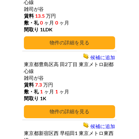
心線
雑司が谷
13.5
万円
0
ヶ月
0
ヶ月
1LDK
詳細
候補に追加
東京都豊島区高
田2丁目
東京メトロ副都
心線
雑司が谷
7.3
万円
1
ヶ月
1
ヶ月
1K
詳細
候補に追加
東京都新宿区西
早稲田1
東京メトロ東西