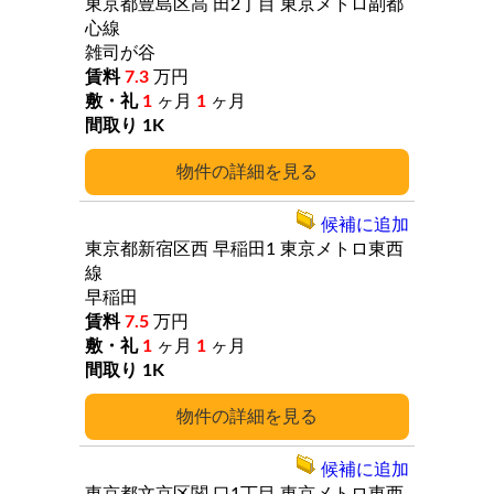
東京都豊島区高
田2丁目
東京メトロ副都
心線
雑司が谷
7.3
万円
1
ヶ月
1
ヶ月
1K
詳細
候補に追加
東京都新宿区西
早稲田1
東京メトロ東西
線
早稲田
7.5
万円
1
ヶ月
1
ヶ月
1K
詳細
候補に追加