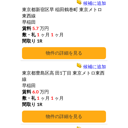
候補に追加
東京都新宿区早
稲田鶴巻町
東京メトロ
東西線
早稲田
5.7
万円
1
ヶ月
1
ヶ月
1R
詳細
候補に追加
東京都豊島区高
田1丁目
東京メトロ東西
線
早稲田
6.0
万円
1
ヶ月
1
ヶ月
1R
詳細