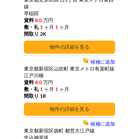
東京都文京区関
口1丁目
東京メトロ東西
線
早稲田
8.0
万円
1
ヶ月
1
ヶ月
2K
詳細
候補に追加
東京都新宿区山吹町
東京メトロ有楽町線
江戸川橋
8.0
万円
1
ヶ月
1
ヶ月
1R
詳細
候補に追加
東京都新宿区袋町
都営大江戸線
牛込神楽坂