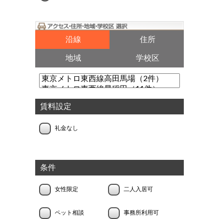
沿線
住所
地域
学校区
賃料設定
礼金なし
条件
女性限定
二人入居可
ペット相談
事務所利用可