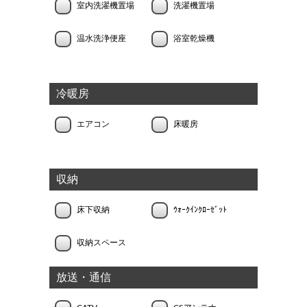
室内洗濯機置場
洗濯機置場
温水洗浄便座
浴室乾燥機
冷暖房
エアコン
床暖房
収納
床下収納
ｳｫｰｸｲﾝｸﾛｰｾﾞｯﾄ
収納スペース
放送・通信