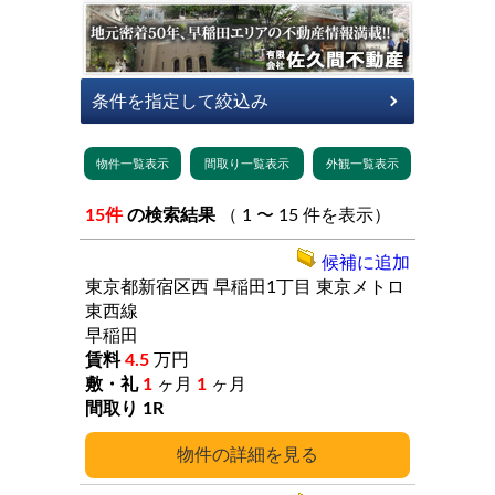
15件
の検索結果
（ 1 〜 15 件を表示）
候補に追加
東京都新宿区西
早稲田1丁目
東京メトロ
東西線
早稲田
4.5
万円
1
ヶ月
1
ヶ月
1R
詳細