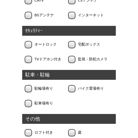
CATV
CSアンテナ
BSアンテナ
インターネット
ｾｷｭﾘﾃｨｰ
オートロック
宅配ボックス
TVドアホン付き
監視・防犯カメラ
駐車・駐輪
駐輪場有り
バイク置場有り
駐車場有り
その他
ロフト付き
庭