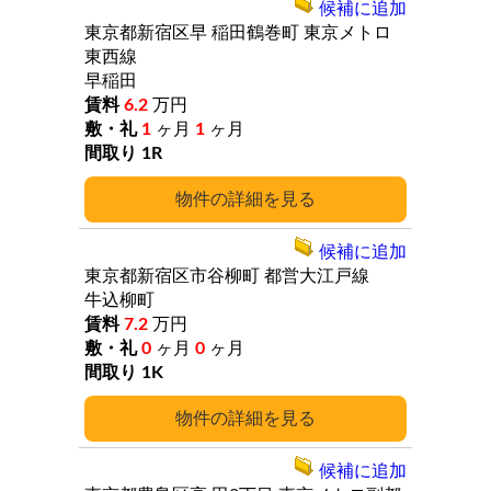
候補に追加
東京都新宿区早
稲田鶴巻町
東京メトロ
東西線
早稲田
6.2
万円
1
ヶ月
1
ヶ月
1R
詳細
候補に追加
東京都新宿区市谷柳町
都営大江戸線
牛込柳町
7.2
万円
0
ヶ月
0
ヶ月
1K
詳細
候補に追加