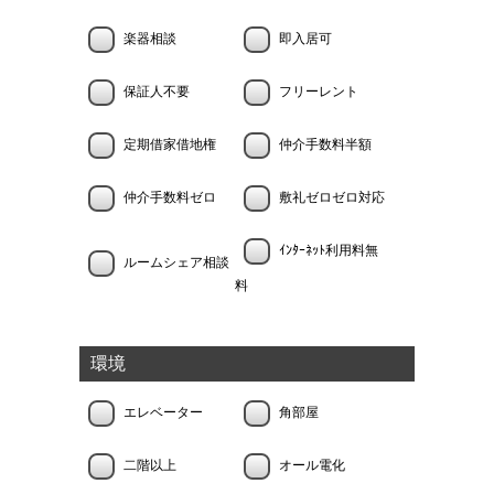
楽器相談
即入居可
保証人不要
フリーレント
定期借家借地権
仲介手数料半額
仲介手数料ゼロ
敷礼ゼロゼロ対応
ｲﾝﾀｰﾈｯﾄ利用料無
ルームシェア相談
料
環境
エレベーター
角部屋
二階以上
オール電化