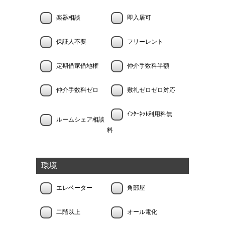
楽器相談
即入居可
保証人不要
フリーレント
定期借家借地権
仲介手数料半額
仲介手数料ゼロ
敷礼ゼロゼロ対応
ｲﾝﾀｰﾈｯﾄ利用料無
ルームシェア相談
料
環境
エレベーター
角部屋
二階以上
オール電化