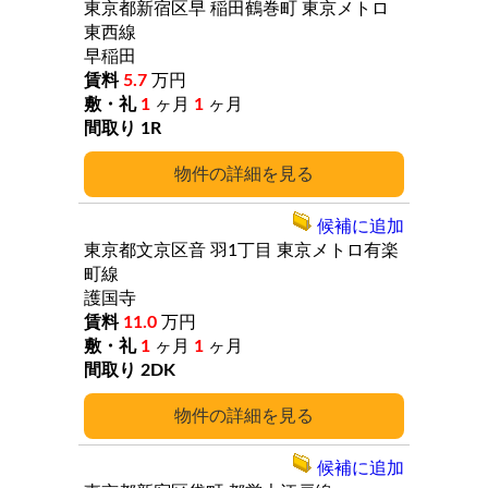
東京都新宿区早
稲田鶴巻町
東京メトロ
東西線
早稲田
5.7
万円
1
ヶ月
1
ヶ月
1R
詳細
候補に追加
東京都文京区音
羽1丁目
東京メトロ有楽
町線
護国寺
11.0
万円
1
ヶ月
1
ヶ月
2DK
詳細
候補に追加