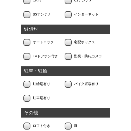
CATV
CSアンテナ
BSアンテナ
インターネット
ｾｷｭﾘﾃｨｰ
オートロック
宅配ボックス
TVドアホン付き
監視・防犯カメラ
駐車・駐輪
駐輪場有り
バイク置場有り
駐車場有り
その他
ロフト付き
庭