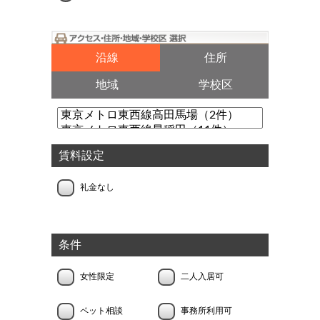
沿線
住所
地域
学校区
賃料設定
礼金なし
条件
女性限定
二人入居可
ペット相談
事務所利用可