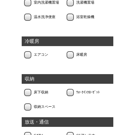
室内洗濯機置場
洗濯機置場
温水洗浄便座
浴室乾燥機
冷暖房
エアコン
床暖房
収納
床下収納
ｳｫｰｸｲﾝｸﾛｰｾﾞｯﾄ
収納スペース
放送・通信