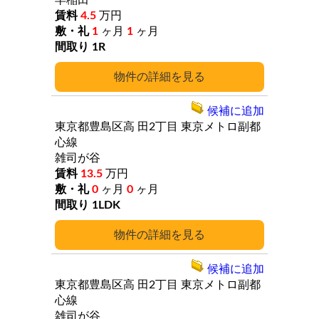
早稲田
4.5
万円
1
ヶ月
1
ヶ月
1R
詳細
候補に追加
東京都豊島区高
田2丁目
東京メトロ副都
心線
雑司が谷
13.5
万円
0
ヶ月
0
ヶ月
1LDK
詳細
候補に追加
東京都豊島区高
田2丁目
東京メトロ副都
心線
雑司が谷