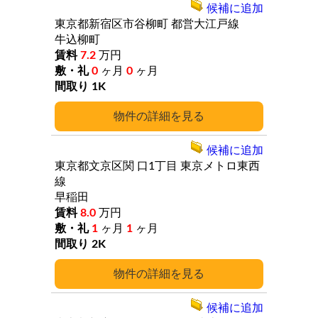
候補に追加
東京都新宿区市谷柳町
都営大江戸線
牛込柳町
7.2
万円
0
ヶ月
0
ヶ月
1K
詳細
候補に追加
東京都文京区関
口1丁目
東京メトロ東西
線
早稲田
8.0
万円
1
ヶ月
1
ヶ月
2K
詳細
候補に追加