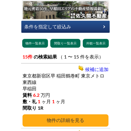
15件
の検索結果
（ 1 〜 15 件を表示）
候補に追加
東京都新宿区早
稲田鶴巻町
東京メトロ
東西線
早稲田
6.2
万円
1
ヶ月
1
ヶ月
1R
詳細