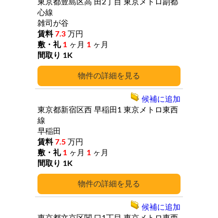
東京都豊島区高
田2丁目
東京メトロ副都
心線
雑司が谷
7.3
万円
1
ヶ月
1
ヶ月
1K
詳細
候補に追加
東京都新宿区西
早稲田1
東京メトロ東西
線
早稲田
7.5
万円
1
ヶ月
1
ヶ月
1K
詳細
候補に追加