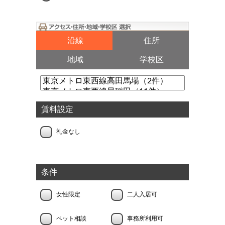
沿線
住所
地域
学校区
賃料設定
礼金なし
条件
女性限定
二人入居可
ペット相談
事務所利用可