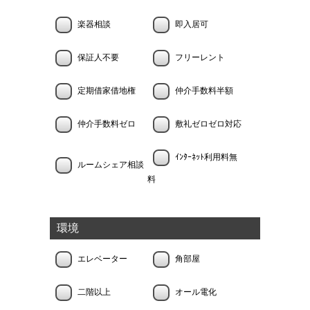
楽器相談
即入居可
保証人不要
フリーレント
定期借家借地権
仲介手数料半額
仲介手数料ゼロ
敷礼ゼロゼロ対応
ｲﾝﾀｰﾈｯﾄ利用料無
ルームシェア相談
料
環境
エレベーター
角部屋
二階以上
オール電化