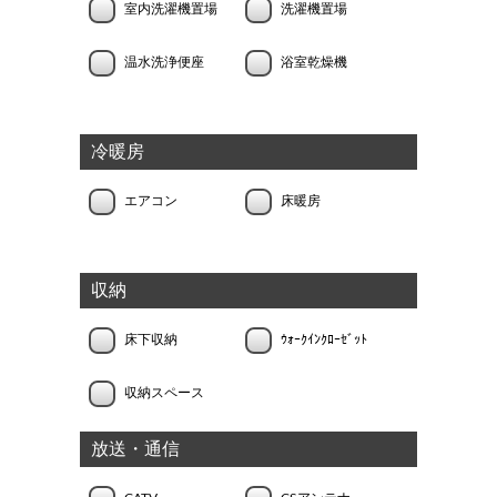
室内洗濯機置場
洗濯機置場
温水洗浄便座
浴室乾燥機
冷暖房
エアコン
床暖房
収納
床下収納
ｳｫｰｸｲﾝｸﾛｰｾﾞｯﾄ
収納スペース
放送・通信