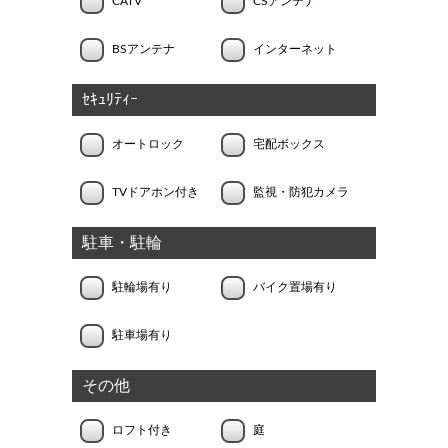
CATV
CSアンテナ
BSアンテナ
インターネット
ｾｷｭﾘﾃｨｰ
オートロック
宅配ボックス
TVドアホン付き
監視・防犯カメラ
駐車・駐輪
駐輪場有り
バイク置場有り
駐車場有り
その他
ロフト付き
庭