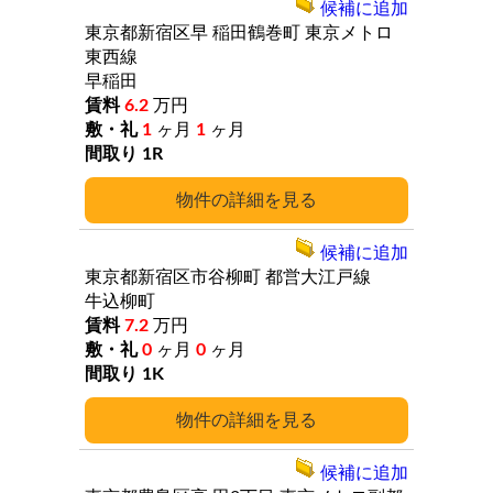
候補に追加
東京都新宿区早
稲田鶴巻町
東京メトロ
東西線
早稲田
6.2
万円
1
ヶ月
1
ヶ月
1R
詳細
候補に追加
東京都新宿区市谷柳町
都営大江戸線
牛込柳町
7.2
万円
0
ヶ月
0
ヶ月
1K
詳細
候補に追加