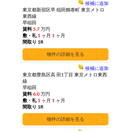
候補に追加
東京都新宿区早
稲田鶴巻町
東京メトロ
東西線
早稲田
5.7
万円
1
ヶ月
1
ヶ月
1R
詳細
候補に追加
東京都豊島区高
田1丁目
東京メトロ東西
線
早稲田
6.0
万円
1
ヶ月
1
ヶ月
1R
詳細