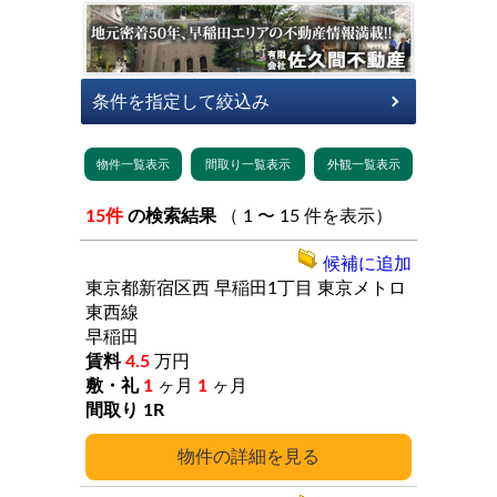
15件
の検索結果
（ 1 〜 15 件を表示）
候補に追加
東京都新宿区西
早稲田1丁目
東京メトロ
東西線
早稲田
4.5
万円
1
ヶ月
1
ヶ月
1R
詳細