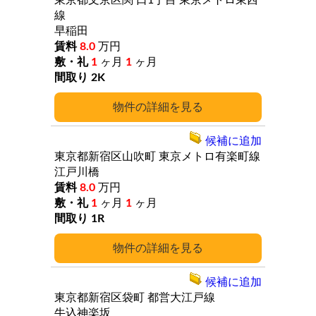
東京都文京区関
口1丁目
東京メトロ東西
線
早稲田
8.0
万円
1
ヶ月
1
ヶ月
2K
詳細
候補に追加
東京都新宿区山吹町
東京メトロ有楽町線
江戸川橋
8.0
万円
1
ヶ月
1
ヶ月
1R
詳細
候補に追加
東京都新宿区袋町
都営大江戸線
牛込神楽坂