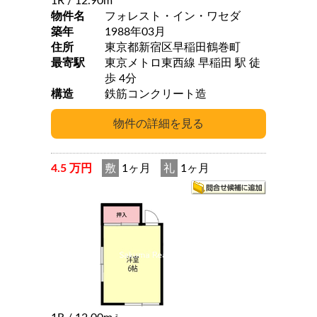
1R
/ 12.90m
物件名
フォレスト・イン・ワセダ
築年
1988年03月
住所
東京都新宿区早稲田鶴巻町
最寄駅
東京メトロ東西線 早稲田 駅 徒
歩 4分
構造
鉄筋コンクリート造
4.5 万円
敷
1ヶ月
礼
1ヶ月
2