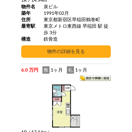
1R
/ 14.94m
物件名
泉ビル
築年
1991年02月
住所
東京都新宿区早稲田鶴巻町
最寄駅
東京メトロ東西線 早稲田 駅 徒
歩 3分
構造
鉄骨造
6.0 万円
敷
1ヶ月
礼
1ヶ月
2