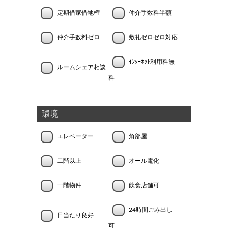
定期借家借地権
仲介手数料半額
仲介手数料ゼロ
敷礼ゼロゼロ対応
ｲﾝﾀｰﾈｯﾄ利用料無
ルームシェア相談
料
環境
エレベーター
角部屋
二階以上
オール電化
一階物件
飲食店舗可
24時間ごみ出し
日当たり良好
可