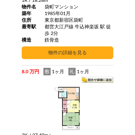
1R
/ 18.28m
物件名
袋町マンション
築年
1985年01月
住所
東京都新宿区袋町
最寄駅
都営大江戸線 牛込神楽坂 駅 徒
歩 2分
構造
鉄骨造
8.0 万円
敷
1ヶ月
礼
1ヶ月
2