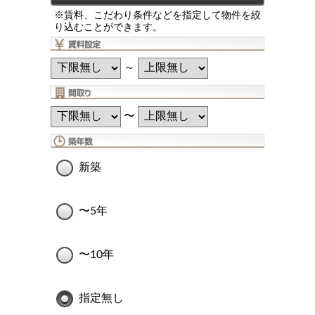
※賃料、こだわり条件などを指定して物件を絞
り込むことができます。
～
〜
新築
〜5年
〜10年
指定無し