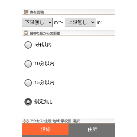
m
〜
m
2
2
5分以内
10分以内
15分以内
指定無し
沿線
住所