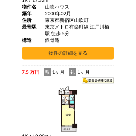
1R
/ 19.32m
物件名
山吹ハウス
築年
2000年02月
住所
東京都新宿区山吹町
最寄駅
東京メトロ有楽町線 江戸川橋
駅 徒歩 5分
構造
鉄骨造
7.5 万円
敷
1ヶ月
礼
1ヶ月
2