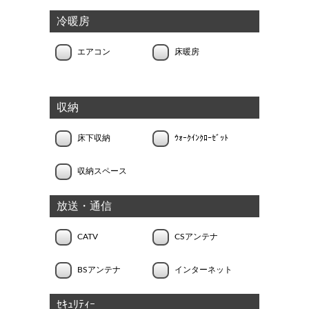
冷暖房
エアコン
床暖房
収納
床下収納
ｳｫｰｸｲﾝｸﾛｰｾﾞｯﾄ
収納スペース
放送・通信
CATV
CSアンテナ
BSアンテナ
インターネット
ｾｷｭﾘﾃｨｰ