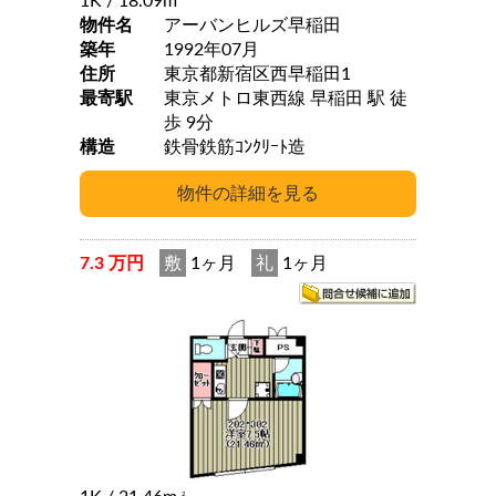
1K
/ 18.09m
物件名
アーバンヒルズ早稲田
築年
1992年07月
住所
東京都新宿区西早稲田1
最寄駅
東京メトロ東西線 早稲田 駅 徒
歩 9分
構造
鉄骨鉄筋ｺﾝｸﾘｰﾄ造
7.3 万円
敷
1ヶ月
礼
1ヶ月
2