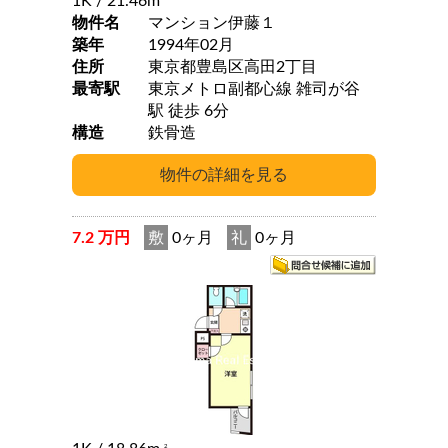
1K
/ 21.46m
物件名
マンション伊藤１
築年
1994年02月
住所
東京都豊島区高田2丁目
最寄駅
東京メトロ副都心線 雑司が谷
駅 徒歩 6分
構造
鉄骨造
7.2 万円
敷
0ヶ月
礼
0ヶ月
2