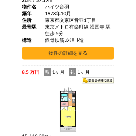
2DK
/ 37.19m
物件名
ハイツ音羽
築年
1978年10月
住所
東京都文京区音羽1丁目
最寄駅
東京メトロ有楽町線 護国寺 駅
徒歩 5分
構造
鉄骨鉄筋ｺﾝｸﾘｰﾄ造
8.5 万円
敷
1ヶ月
礼
1ヶ月
2