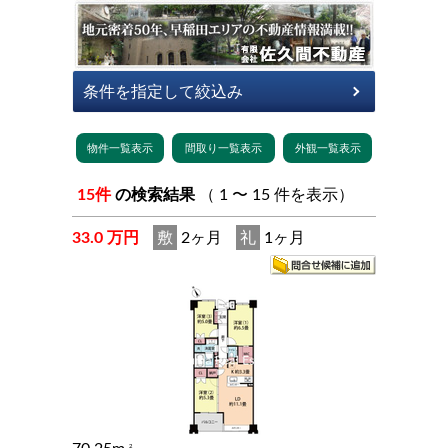
15件
の検索結果
（ 1 〜 15 件を表示）
33.0 万円
敷
2ヶ月
礼
1ヶ月
2