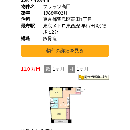
2SK
/ 48.84m
物件名
フラッツ高田
築年
1988年02月
住所
東京都豊島区高田1丁目
最寄駅
東京メトロ東西線 早稲田 駅 徒
歩 12分
構造
鉄骨造
11.0 万円
敷
1ヶ月
礼
1ヶ月
2