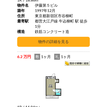
1K
/ 18.86m
物件名
伊藤第５ビル
築年
1997年12月
住所
東京都新宿区市谷柳町
最寄駅
都営大江戸線 牛込柳町 駅 徒歩
1分
構造
鉄筋コンクリート造
6.2 万円
敷
1ヶ月
礼
1ヶ月
2