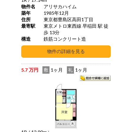
1R
/ 17.14m
物件名
アリサカハイム
築年
1985年12月
住所
東京都豊島区高田1丁目
最寄駅
東京メトロ東西線 早稲田 駅 徒
歩 13分
構造
鉄筋コンクリート造
5.7 万円
敷
1ヶ月
礼
1ヶ月
2