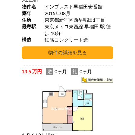
70.25m
物件名
インプレスト早稲田壱番館
築年
2015年08月
住所
東京都新宿区西早稲田1丁目
最寄駅
東京メトロ東西線 早稲田 駅 徒
歩 10分
構造
鉄筋コンクリート造
13.5 万円
敷
0ヶ月
礼
0ヶ月
2