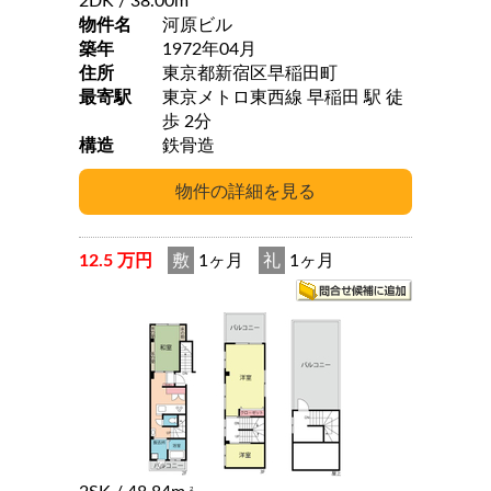
2DK
/ 38.00m
物件名
河原ビル
築年
1972年04月
住所
東京都新宿区早稲田町
最寄駅
東京メトロ東西線 早稲田 駅 徒
歩 2分
構造
鉄骨造
12.5 万円
敷
1ヶ月
礼
1ヶ月
2