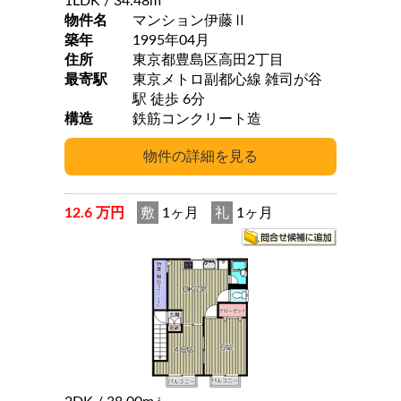
1LDK
/ 34.48m
物件名
マンション伊藤Ⅱ
築年
1995年04月
住所
東京都豊島区高田2丁目
最寄駅
東京メトロ副都心線 雑司が谷
駅 徒歩 6分
構造
鉄筋コンクリート造
12.6 万円
敷
1ヶ月
礼
1ヶ月
2