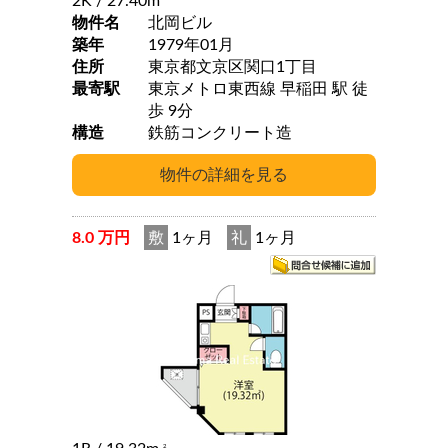
2K
/ 27.40m
物件名
北岡ビル
築年
1979年01月
住所
東京都文京区関口1丁目
最寄駅
東京メトロ東西線 早稲田 駅 徒
歩 9分
構造
鉄筋コンクリート造
8.0 万円
敷
1ヶ月
礼
1ヶ月
2