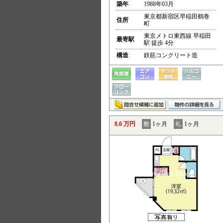
築年
1988年03月
東京都新宿区早稲田鶴巻
住所
町
東京メトロ東西線 早稲田
最寄駅
駅 徒歩 4分
構造
鉄筋コンクリート造
8.0 万円
敷
1ヶ月
礼
1ヶ月