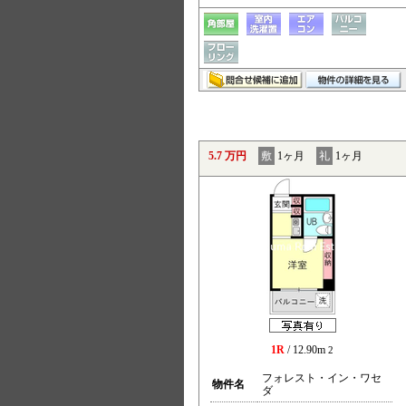
5.7 万円
敷
1ヶ月
礼
1ヶ月
1R
/ 12.90m
2
フォレスト・イン・ワセ
物件名
ダ