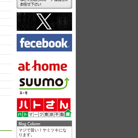
ラ
マジで旨い！ヤミツキにな
ります。