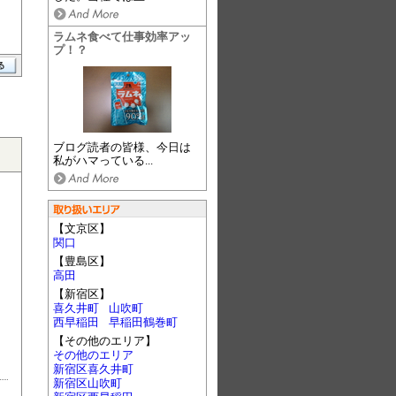
ラムネ食べて仕事効率アッ
プ！？
ブログ読者の皆様、今日は
私がハマっている...
【文京区】
関口
【豊島区】
高田
【新宿区】
喜久井町
山吹町
西早稲田
早稲田鶴巻町
【その他のエリア】
その他のエリア
新宿区喜久井町
新宿区山吹町