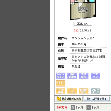
1K
/ 21.46m
2
物件名
マンション伊藤１
築年
1994年02月
住所
東京都豊島区高田2丁目
東京メトロ副都心線 雑司
最寄駅
が谷 駅 徒歩 6分
構造
鉄骨造
6.0 万円
敷
1ヶ月
礼
1ヶ月