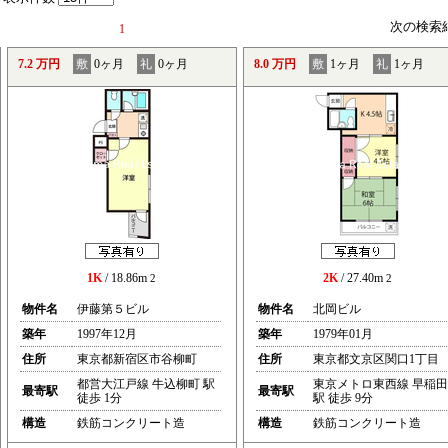
次の検索
1
7.2 万円
敷
0ヶ月
礼
0ヶ月
8.0 万円
敷
1ヶ月
礼
1ヶ月
1K
/ 18.86m
2K
/ 27.40m
2
2
物件名
伊藤第５ビル
物件名
北岡ビル
築年
1997年12月
築年
1979年01月
住所
東京都新宿区市谷柳町
住所
東京都文京区関口1丁目
都営大江戸線 牛込柳町 駅
東京メトロ東西線 早稲田
最寄駅
最寄駅
徒歩 1分
駅 徒歩 9分
構造
鉄筋コンクリート造
構造
鉄筋コンクリート造