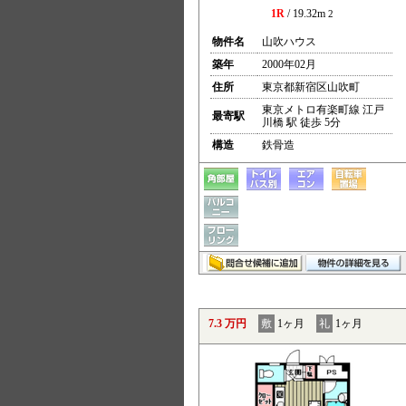
1R
/ 19.32m
2
物件名
山吹ハウス
築年
2000年02月
住所
東京都新宿区山吹町
東京メトロ有楽町線 江戸
最寄駅
川橋 駅 徒歩 5分
構造
鉄骨造
7.3 万円
敷
1ヶ月
礼
1ヶ月