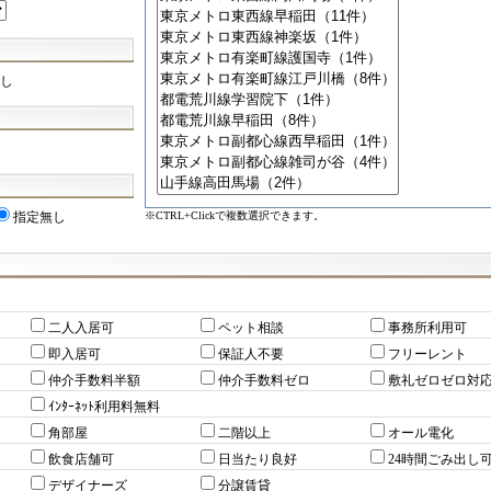
し
※CTRL+Clickで複数選択できます。
指定無し
二人入居可
ペット相談
事務所利用可
即入居可
保証人不要
フリーレント
仲介手数料半額
仲介手数料ゼロ
敷礼ゼロゼロ対
ｲﾝﾀｰﾈｯﾄ利用料無料
角部屋
二階以上
オール電化
飲食店舗可
日当たり良好
24時間ごみ出し
デザイナーズ
分譲賃貸