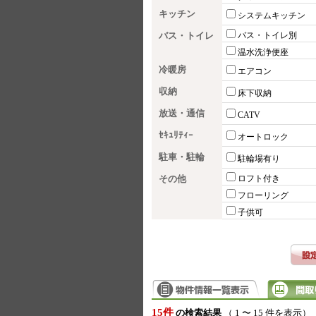
キッチン
システムキッチン
バス・トイレ
バス・トイレ別
温水洗浄便座
冷暖房
エアコン
収納
床下収納
放送・通信
CATV
ｾｷｭﾘﾃｨｰ
オートロック
駐車・駐輪
駐輪場有り
その他
ロフト付き
フローリング
子供可
15件
の検索結果
（ 1 〜 15 件を表示）