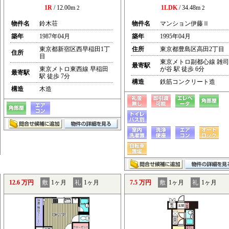
1R
/ 12.00m
1LDK
/ 34.48m
2
2
物件名
鈴木荘
物件名
マンション伊藤Ⅱ
築年
1987年04月
築年
1995年04月
東京都新宿区西早稲田1丁
住所
東京都豊島区高田2丁目
住所
目
東京メトロ副都心線 雑司
最寄駅
東京メトロ東西線 早稲田
が谷 駅 徒歩 6分
最寄駅
駅 徒歩 7分
構造
鉄筋コンクリート造
構造
木造
12.6 万円
敷
1ヶ月
礼
1ヶ月
7.5 万円
敷
1ヶ月
礼
1ヶ月