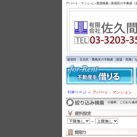
アパート・マンション賃貸検索 | 新宿区の不動産
新宿区・文京区・豊島区の不動産（賃貸・売買）
TOPページ
＞
アパート・マンション
※賃料、こだわり条
～