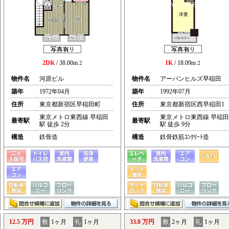
2DK
/ 38.00m
1K
/ 18.09m
2
2
物件名
河原ビル
物件名
アーバンヒルズ早稲田
築年
1972年04月
築年
1992年07月
住所
東京都新宿区早稲田町
住所
東京都新宿区西早稲田1
東京メトロ東西線 早稲田
東京メトロ東西線 早稲田
最寄駅
最寄駅
駅 徒歩 2分
駅 徒歩 9分
構造
鉄骨造
構造
鉄骨鉄筋ｺﾝｸﾘｰﾄ造
12.5 万円
敷
1ヶ月
礼
1ヶ月
33.0 万円
敷
2ヶ月
礼
1ヶ月