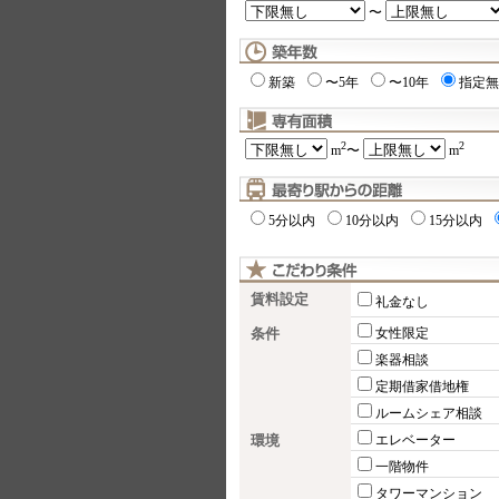
〜
新築
〜5年
〜10年
指定無
2
2
m
〜
m
5分以内
10分以内
15分以内
賃料設定
礼金なし
条件
女性限定
楽器相談
定期借家借地権
ルームシェア相談
環境
エレベーター
一階物件
タワーマンション