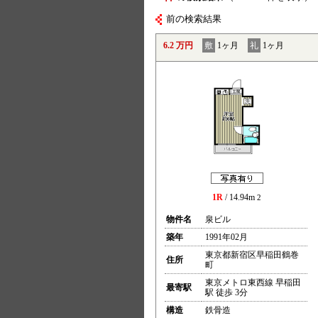
前の検索結果
6.2 万円
敷
1ヶ月
礼
1ヶ月
1R
/ 14.94m
2
物件名
泉ビル
築年
1991年02月
東京都新宿区早稲田鶴巻
住所
町
東京メトロ東西線 早稲田
最寄駅
駅 徒歩 3分
構造
鉄骨造