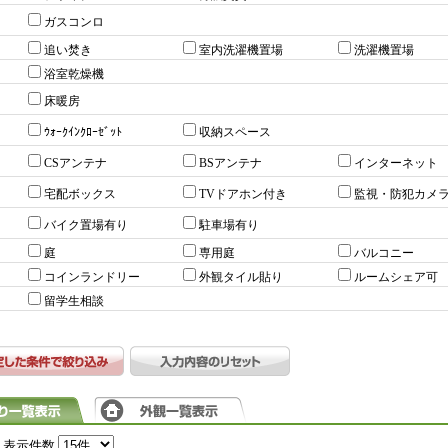
ガスコンロ
追い焚き
室内洗濯機置場
洗濯機置場
浴室乾燥機
床暖房
ｳｫｰｸｲﾝｸﾛｰｾﾞｯﾄ
収納スペース
CSアンテナ
BSアンテナ
インターネット
宅配ボックス
TVドアホン付き
監視・防犯カメ
バイク置場有り
駐車場有り
庭
専用庭
バルコニー
コインランドリー
外観タイル貼り
ルームシェア可
留学生相談
表示件数