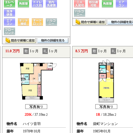
11.0 万円
敷
1ヶ月
礼
1ヶ月
8.5 万円
敷
1ヶ月
礼
1ヶ月
2DK
/ 37.19m
1R
/ 18.28m
2
2
物件名
ハイツ音羽
物件名
袋町マンション
築年
1978年10月
築年
1985年01月