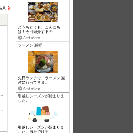
結果
どうもどうも、こんにち
は！今回紹介するの...
ラーメン 巌哲
先日ランチで、ラーメン 巌
哲に行ってきま...
引越しシーズンが始まりま
した。
引越しシーズンが始まりま
した。当社では主...