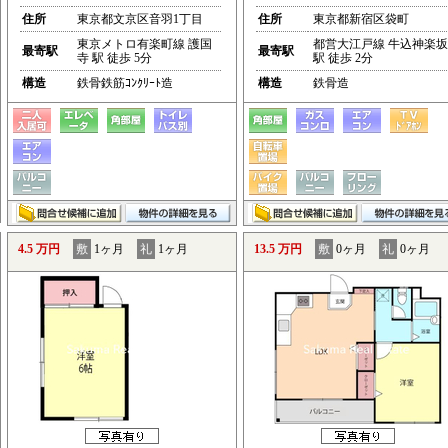
住所
東京都文京区音羽1丁目
住所
東京都新宿区袋町
東京メトロ有楽町線 護国
都営大江戸線 牛込神楽坂
最寄駅
最寄駅
寺 駅 徒歩 5分
駅 徒歩 2分
構造
鉄骨鉄筋ｺﾝｸﾘｰﾄ造
構造
鉄骨造
4.5 万円
敷
1ヶ月
礼
1ヶ月
13.5 万円
敷
0ヶ月
礼
0ヶ月