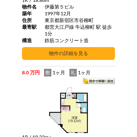
1K
/ 18.86m
物件名
伊藤第５ビル
築年
1997年12月
住所
東京都新宿区市谷柳町
最寄駅
都営大江戸線 牛込柳町 駅 徒歩
1分
構造
鉄筋コンクリート造
8.0 万円
敷
1ヶ月
礼
1ヶ月
2