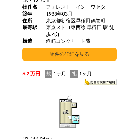
1R
/ 12.90m
物件名
フォレスト・イン・ワセダ
築年
1988年03月
住所
東京都新宿区早稲田鶴巻町
最寄駅
東京メトロ東西線 早稲田 駅 徒
歩 4分
構造
鉄筋コンクリート造
6.2 万円
敷
1ヶ月
礼
1ヶ月
2