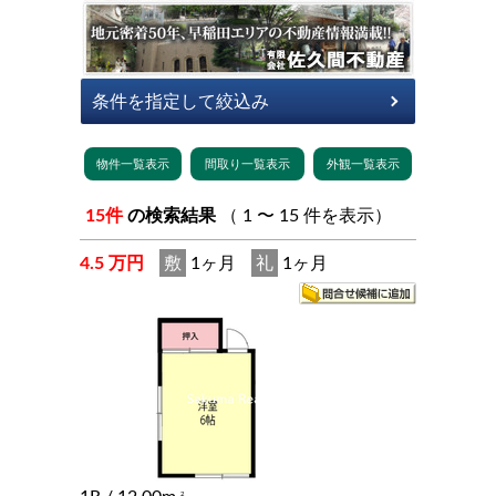
15件
の検索結果
（ 1 〜 15 件を表示）
4.5 万円
敷
1ヶ月
礼
1ヶ月
2