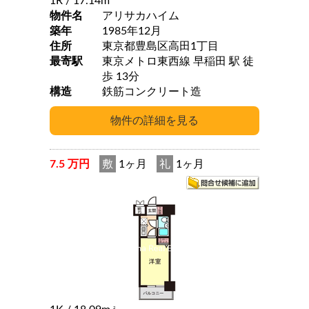
1R
/ 17.14m
物件名
アリサカハイム
築年
1985年12月
住所
東京都豊島区高田1丁目
最寄駅
東京メトロ東西線 早稲田 駅 徒
歩 13分
構造
鉄筋コンクリート造
7.5 万円
敷
1ヶ月
礼
1ヶ月
2