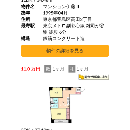
1LDK
/ 34.48m
物件名
マンション伊藤Ⅱ
築年
1995年04月
住所
東京都豊島区高田2丁目
最寄駅
東京メトロ副都心線 雑司が谷
駅 徒歩 6分
構造
鉄筋コンクリート造
11.0 万円
敷
1ヶ月
礼
1ヶ月
2