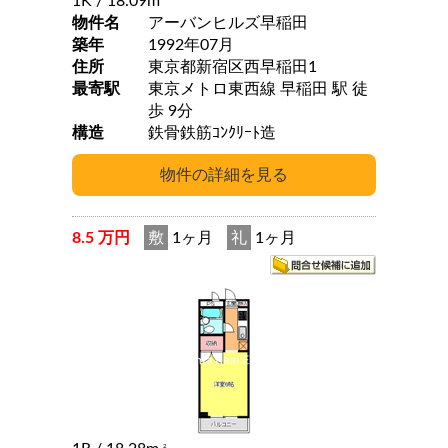
1K
/ 18.09m
物件名
アーバンヒルズ早稲田
築年
1992年07月
住所
東京都新宿区西早稲田1
最寄駅
東京メトロ東西線 早稲田 駅 徒
歩 9分
構造
鉄骨鉄筋ｺﾝｸﾘｰﾄ造
8.5 万円
敷
1ヶ月
礼
1ヶ月
2