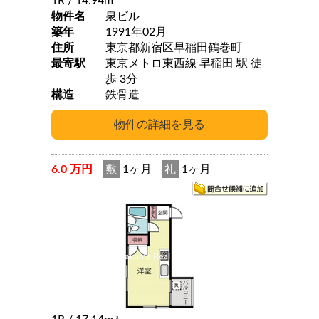
1R
/ 14.94m
物件名
泉ビル
築年
1991年02月
住所
東京都新宿区早稲田鶴巻町
最寄駅
東京メトロ東西線 早稲田 駅 徒
歩 3分
構造
鉄骨造
6.0 万円
敷
1ヶ月
礼
1ヶ月
2