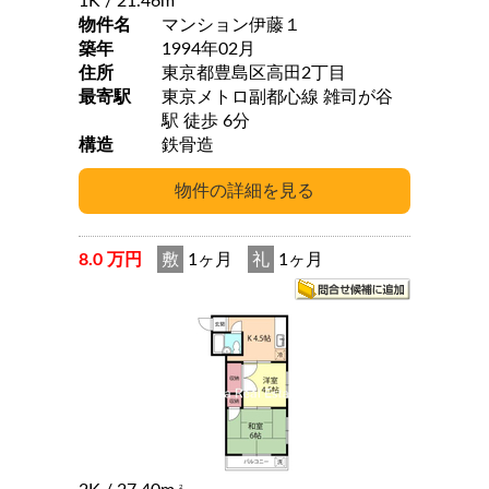
1K
/ 21.46m
物件名
マンション伊藤１
築年
1994年02月
住所
東京都豊島区高田2丁目
最寄駅
東京メトロ副都心線 雑司が谷
駅 徒歩 6分
構造
鉄骨造
8.0 万円
敷
1ヶ月
礼
1ヶ月
2