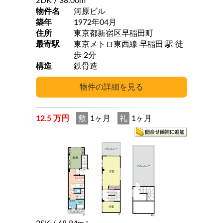
2DK
/ 38.00m
物件名
河原ビル
築年
1972年04月
住所
東京都新宿区早稲田町
最寄駅
東京メトロ東西線 早稲田 駅 徒
歩 2分
構造
鉄骨造
12.5 万円
敷
1ヶ月
礼
1ヶ月
2