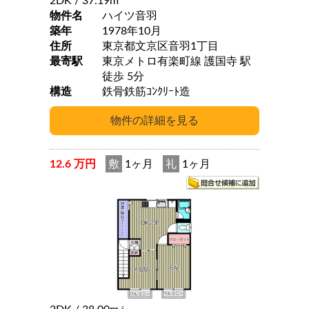
2DK
/ 37.19m
物件名
ハイツ音羽
築年
1978年10月
住所
東京都文京区音羽1丁目
最寄駅
東京メトロ有楽町線 護国寺 駅
徒歩 5分
構造
鉄骨鉄筋ｺﾝｸﾘｰﾄ造
12.6 万円
敷
1ヶ月
礼
1ヶ月
2