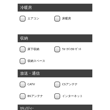
冷暖房
エアコン
床暖房
収納
床下収納
ｳｫｰｸｲﾝｸﾛｰｾﾞｯﾄ
収納スペース
放送・通信
CATV
CSアンテナ
BSアンテナ
インターネット
ｾｷｭﾘﾃｨｰ