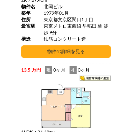
2K
/ 27.40m
物件名
北岡ビル
築年
1979年01月
住所
東京都文京区関口1丁目
最寄駅
東京メトロ東西線 早稲田 駅 徒
歩 9分
構造
鉄筋コンクリート造
13.5 万円
敷
0ヶ月
礼
0ヶ月
2