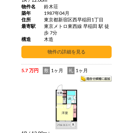
1R
/ 12.00m
物件名
鈴木荘
築年
1987年04月
住所
東京都新宿区西早稲田1丁目
最寄駅
東京メトロ東西線 早稲田 駅 徒
歩 7分
構造
木造
5.7 万円
敷
1ヶ月
礼
1ヶ月
2