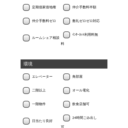
定期借家借地権
仲介手数料半額
仲介手数料ゼロ
敷礼ゼロゼロ対応
ｲﾝﾀｰﾈｯﾄ利用料無
ルームシェア相談
料
環境
エレベーター
角部屋
二階以上
オール電化
一階物件
飲食店舗可
24時間ごみ出し
日当たり良好
可