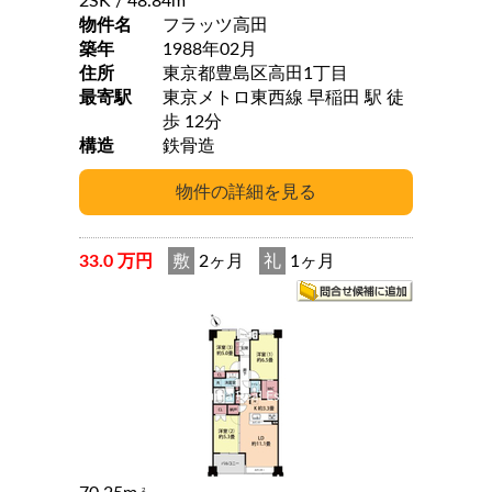
2SK
/ 48.84m
物件名
フラッツ高田
築年
1988年02月
住所
東京都豊島区高田1丁目
最寄駅
東京メトロ東西線 早稲田 駅 徒
歩 12分
構造
鉄骨造
33.0 万円
敷
2ヶ月
礼
1ヶ月
2