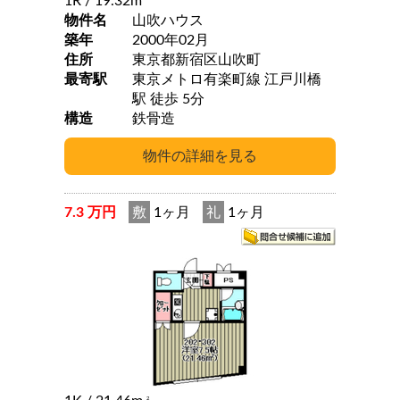
1R
/ 19.32m
物件名
山吹ハウス
築年
2000年02月
住所
東京都新宿区山吹町
最寄駅
東京メトロ有楽町線 江戸川橋
駅 徒歩 5分
構造
鉄骨造
7.3 万円
敷
1ヶ月
礼
1ヶ月
2