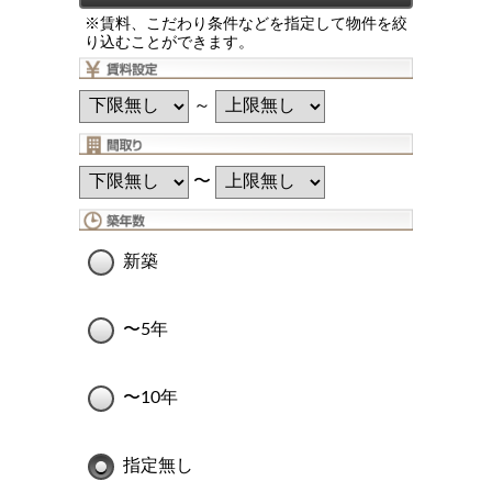
※賃料、こだわり条件などを指定して物件を絞
り込むことができます。
～
〜
新築
〜5年
〜10年
指定無し