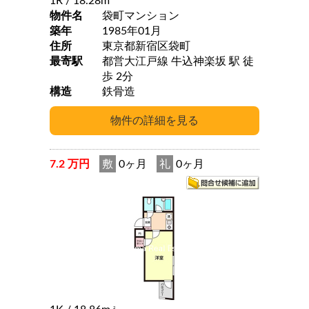
1R
/ 18.28m
物件名
袋町マンション
築年
1985年01月
住所
東京都新宿区袋町
最寄駅
都営大江戸線 牛込神楽坂 駅 徒
歩 2分
構造
鉄骨造
7.2 万円
敷
0ヶ月
礼
0ヶ月
2