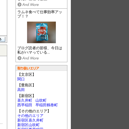
ラムネ食べて仕事効率アッ
プ！？
ブログ読者の皆様、今日は
私がハマっている...
【文京区】
関口
【豊島区】
高田
【新宿区】
喜久井町
山吹町
西早稲田
早稲田鶴巻町
【その他のエリア】
その他のエリア
新宿区喜久井町
新宿区山吹町