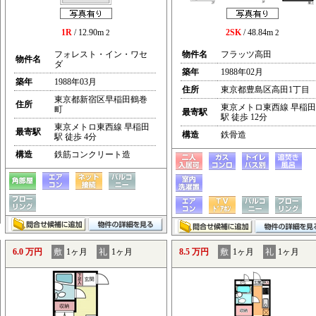
1R
/ 12.90m
2SK
/ 48.84m
2
2
フォレスト・イン・ワセ
物件名
フラッツ高田
物件名
ダ
築年
1988年02月
築年
1988年03月
住所
東京都豊島区高田1丁目
東京都新宿区早稲田鶴巻
住所
東京メトロ東西線 早稲田
町
最寄駅
駅 徒歩 12分
東京メトロ東西線 早稲田
最寄駅
構造
鉄骨造
駅 徒歩 4分
構造
鉄筋コンクリート造
6.0 万円
敷
1ヶ月
礼
1ヶ月
8.5 万円
敷
1ヶ月
礼
1ヶ月