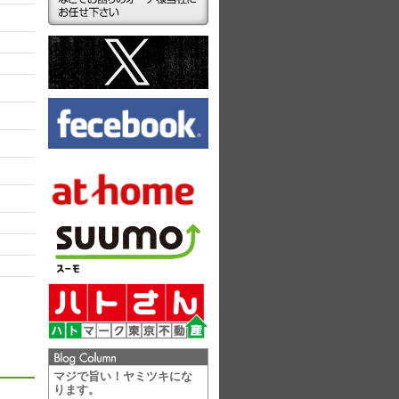
ラ
マジで旨い！ヤミツキにな
ります。