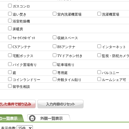
ガスコンロ
追い焚き
室内洗濯機置場
洗濯機置場
浴室乾燥機
床暖房
ｳｫｰｸｲﾝｸﾛｰｾﾞｯﾄ
収納スペース
CSアンテナ
BSアンテナ
インターネット
宅配ボックス
TVドアホン付き
監視・防犯カメ
バイク置場有り
駐車場有り
庭
専用庭
バルコニー
コインランドリー
外観タイル貼り
ルームシェア可
留学生相談
表示件数