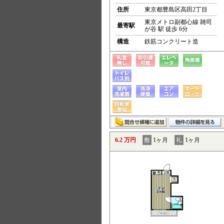
住所
東京都豊島区高田2丁目
東京メトロ副都心線 雑司
最寄駅
が谷 駅 徒歩 6分
構造
鉄筋コンクリート造
6.2 万円
敷
1ヶ月
礼
1ヶ月