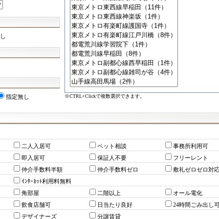
し
※CTRL+Clickで複数選択できます。
指定無し
二人入居可
ペット相談
事務所利用可
即入居可
保証人不要
フリーレント
仲介手数料半額
仲介手数料ゼロ
敷礼ゼロゼロ対
ｲﾝﾀｰﾈｯﾄ利用料無料
角部屋
二階以上
オール電化
飲食店舗可
日当たり良好
24時間ごみ出し
デザイナーズ
分譲賃貸