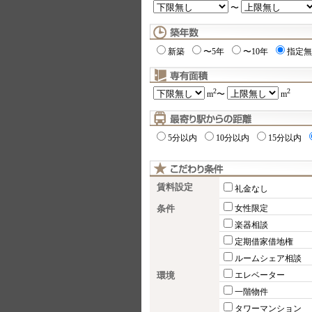
〜
新築
〜5年
〜10年
指定無
2
2
m
〜
m
5分以内
10分以内
15分以内
賃料設定
礼金なし
条件
女性限定
楽器相談
定期借家借地権
ルームシェア相談
環境
エレベーター
一階物件
タワーマンション