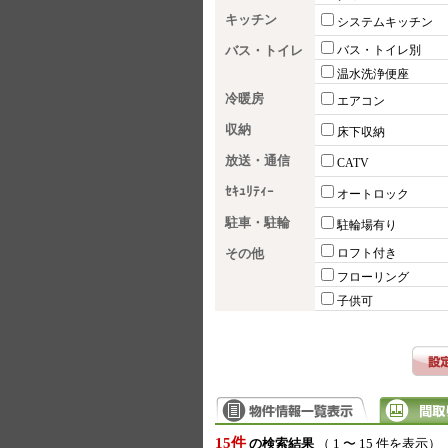
キッチン
システムキッチン
バス・トイレ
バス・トイレ別
温水洗浄便座
冷暖房
エアコン
収納
床下収納
放送・通信
CATV
ｾｷｭﾘﾃｨｰ
オートロック
駐車・駐輪
駐輪場有り
その他
ロフト付き
フローリング
子供可
15件
の検索結果
（ 1 〜 15 件を表示）