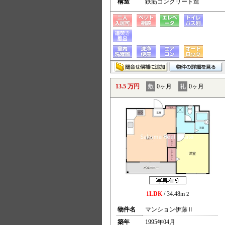
構造
鉄筋コンクリート造
13.5 万円
敷
0ヶ月
礼
0ヶ月
1LDK
/ 34.48m
2
物件名
マンション伊藤Ⅱ
築年
1995年04月