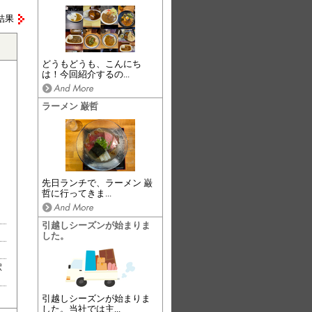
結果
どうもどうも、こんにち
は！今回紹介するの...
ラーメン 巌哲
先日ランチで、ラーメン 巌
哲に行ってきま...
引越しシーズンが始まりま
した。
駅
引越しシーズンが始まりま
した。当社では主...