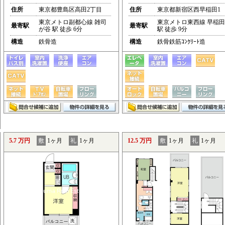
住所
東京都豊島区高田2丁目
住所
東京都新宿区西早稲田1
東京メトロ副都心線 雑司
東京メトロ東西線 早稲田
最寄駅
最寄駅
が谷 駅 徒歩 6分
駅 徒歩 9分
構造
鉄骨造
構造
鉄骨鉄筋ｺﾝｸﾘｰﾄ造
5.7 万円
敷
1ヶ月
礼
1ヶ月
12.5 万円
敷
1ヶ月
礼
1ヶ月