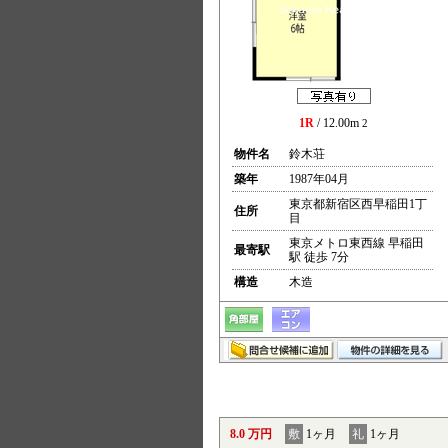
1R
/ 12.00m
2
物件名
鈴木荘
築年
1987年04月
東京都新宿区西早稲田1丁
住所
目
東京メトロ東西線 早稲田
最寄駅
駅 徒歩 7分
構造
木造
8.0 万円
敷
1ヶ月
礼
1ヶ月