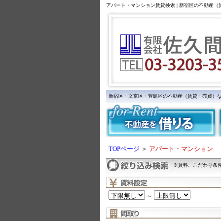
アパート・マンション賃貸検索 | 新宿区の不動産
新宿区・文京区・豊島区の不動産（賃貸・売買）
TOPページ
＞
アパート・マンション
※賃料、こだわり条
～