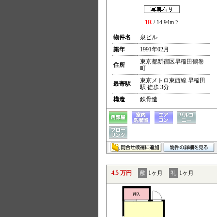
1R
/ 14.94m
2
物件名
泉ビル
築年
1991年02月
東京都新宿区早稲田鶴巻
住所
町
東京メトロ東西線 早稲田
最寄駅
駅 徒歩 3分
構造
鉄骨造
4.5 万円
敷
1ヶ月
礼
1ヶ月