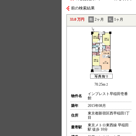
前の検索結果
33.0 万円
敷
2ヶ月
礼
1ヶ月
70.25m
2
インプレスト早稲田壱番
物件名
館
築年
2015年08月
東京都新宿区西早稲田1丁
住所
目
東京メトロ東西線 早稲田
最寄駅
駅 徒歩 10分