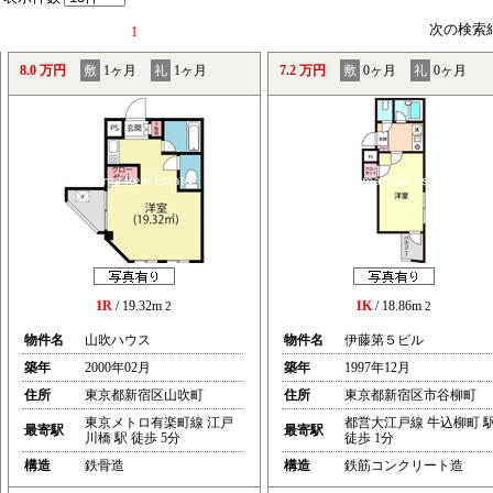
次の検索
1
8.0 万円
敷
1ヶ月
礼
1ヶ月
7.2 万円
敷
0ヶ月
礼
0ヶ月
1R
/ 19.32m
1K
/ 18.86m
2
2
物件名
山吹ハウス
物件名
伊藤第５ビル
築年
2000年02月
築年
1997年12月
住所
東京都新宿区山吹町
住所
東京都新宿区市谷柳町
東京メトロ有楽町線 江戸
都営大江戸線 牛込柳町 
最寄駅
最寄駅
川橋 駅 徒歩 5分
徒歩 1分
構造
鉄骨造
構造
鉄筋コンクリート造