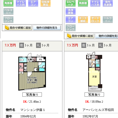
7.3 万円
敷
1ヶ月
礼
1ヶ月
7.5 万円
敷
1ヶ月
礼
1ヶ月
1K
/ 21.46m
1K
/ 18.09m
2
2
物件名
マンション伊藤１
物件名
アーバンヒルズ早稲田
築年
1994年02月
築年
1992年07月