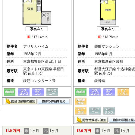
1R
/ 17.14m
1R
/ 18.28m
2
2
物件名
アリサカハイム
物件名
袋町マンション
築年
1985年12月
築年
1985年01月
住所
東京都豊島区高田1丁目
住所
東京都新宿区袋町
東京メトロ東西線 早稲田
都営大江戸線 牛込神楽坂
最寄駅
最寄駅
駅 徒歩 13分
駅 徒歩 2分
構造
鉄筋コンクリート造
構造
鉄骨造
11.0 万円
敷
1ヶ月
礼
1ヶ月
12.6 万円
敷
1ヶ月
礼
1ヶ月