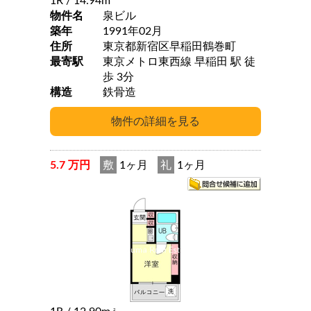
1R
/ 14.94m
物件名
泉ビル
築年
1991年02月
住所
東京都新宿区早稲田鶴巻町
最寄駅
東京メトロ東西線 早稲田 駅 徒
歩 3分
構造
鉄骨造
5.7 万円
敷
1ヶ月
礼
1ヶ月
2