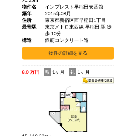
70.25m
物件名
インプレスト早稲田壱番館
築年
2015年08月
住所
東京都新宿区西早稲田1丁目
最寄駅
東京メトロ東西線 早稲田 駅 徒
歩 10分
構造
鉄筋コンクリート造
8.0 万円
敷
1ヶ月
礼
1ヶ月
2