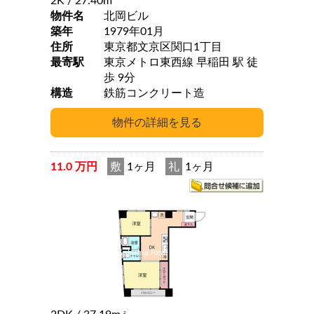
2K
/ 27.40m
物件名
北岡ビル
築年
1979年01月
住所
東京都文京区関口1丁目
最寄駅
東京メトロ東西線 早稲田 駅 徒
歩 9分
構造
鉄筋コンクリート造
11.0 万円
敷
1ヶ月
礼
1ヶ月
2