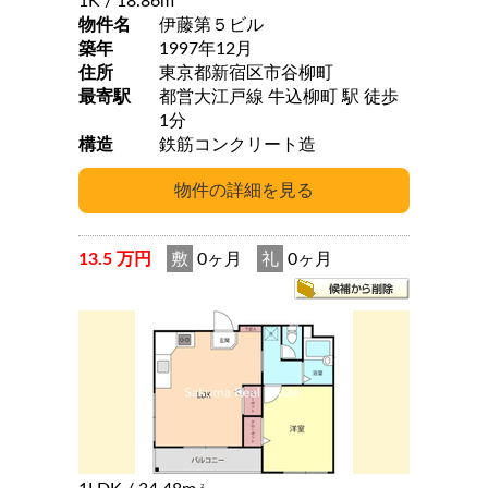
1K
/ 18.86m
物件名
伊藤第５ビル
築年
1997年12月
住所
東京都新宿区市谷柳町
最寄駅
都営大江戸線 牛込柳町 駅 徒歩
1分
構造
鉄筋コンクリート造
13.5 万円
敷
0ヶ月
礼
0ヶ月
2