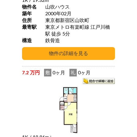
1R
/ 19.32m
物件名
山吹ハウス
築年
2000年02月
住所
東京都新宿区山吹町
最寄駅
東京メトロ有楽町線 江戸川橋
駅 徒歩 5分
構造
鉄骨造
7.2 万円
敷
0ヶ月
礼
0ヶ月
2