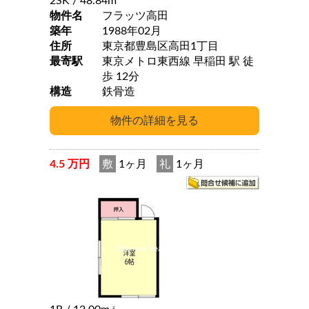
2SK
/ 48.84m
物件名
フラッツ高田
築年
1988年02月
住所
東京都豊島区高田1丁目
最寄駅
東京メトロ東西線 早稲田 駅 徒
歩 12分
構造
鉄骨造
4.5 万円
敷
1ヶ月
礼
1ヶ月
2