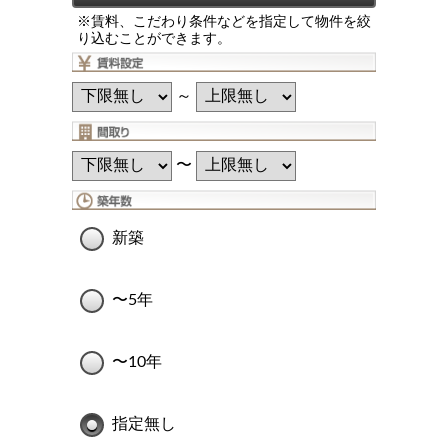
※賃料、こだわり条件などを指定して物件を絞
り込むことができます。
～
〜
新築
〜5年
〜10年
指定無し