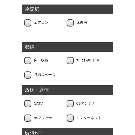
冷暖房
エアコン
床暖房
収納
床下収納
ｳｫｰｸｲﾝｸﾛｰｾﾞｯﾄ
収納スペース
放送・通信
CATV
CSアンテナ
BSアンテナ
インターネット
ｾｷｭﾘﾃｨｰ