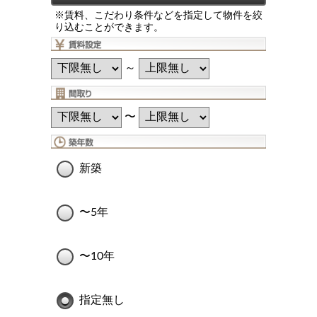
※賃料、こだわり条件などを指定して物件を絞
り込むことができます。
～
〜
新築
〜5年
〜10年
指定無し