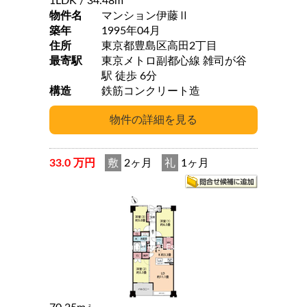
1LDK
/ 34.48m
物件名
マンション伊藤Ⅱ
築年
1995年04月
住所
東京都豊島区高田2丁目
最寄駅
東京メトロ副都心線 雑司が谷
駅 徒歩 6分
構造
鉄筋コンクリート造
33.0 万円
敷
2ヶ月
礼
1ヶ月
2