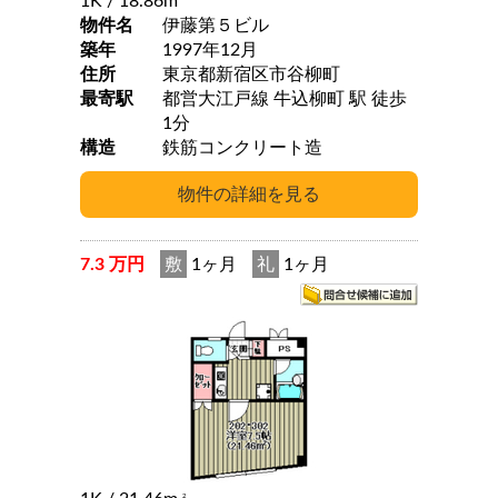
1K
/ 18.86m
物件名
伊藤第５ビル
築年
1997年12月
住所
東京都新宿区市谷柳町
最寄駅
都営大江戸線 牛込柳町 駅 徒歩
1分
構造
鉄筋コンクリート造
7.3 万円
敷
1ヶ月
礼
1ヶ月
2