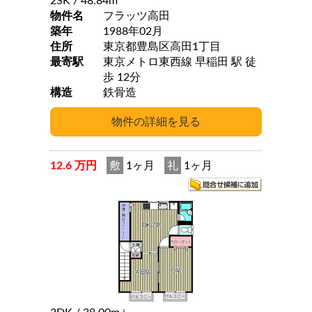
2SK
/ 48.84m
物件名
フラッツ高田
築年
1988年02月
住所
東京都豊島区高田1丁目
最寄駅
東京メトロ東西線 早稲田 駅 徒
歩 12分
構造
鉄骨造
12.6 万円
敷
1ヶ月
礼
1ヶ月
2