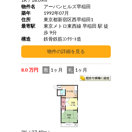
1K
/ 18.09m
物件名
アーバンヒルズ早稲田
築年
1992年07月
住所
東京都新宿区西早稲田1
最寄駅
東京メトロ東西線 早稲田 駅 徒
歩 9分
構造
鉄骨鉄筋ｺﾝｸﾘｰﾄ造
8.0 万円
敷
1ヶ月
礼
1ヶ月
2