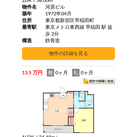
2DK
/ 38.00m
物件名
河原ビル
築年
1972年04月
住所
東京都新宿区早稲田町
最寄駅
東京メトロ東西線 早稲田 駅 徒
歩 2分
構造
鉄骨造
13.5 万円
敷
0ヶ月
礼
0ヶ月
2