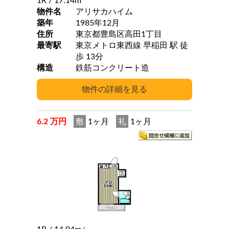
1R
/ 17.14m
物件名
アリサカハイム
築年
1985年12月
住所
東京都豊島区高田1丁目
最寄駅
東京メトロ東西線 早稲田 駅 徒
歩 13分
構造
鉄筋コンクリート造
6.2 万円
敷
1ヶ月
礼
1ヶ月
2