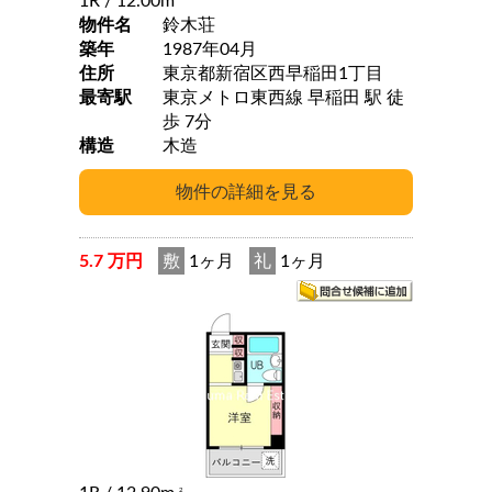
1R
/ 12.00m
物件名
鈴木荘
築年
1987年04月
住所
東京都新宿区西早稲田1丁目
最寄駅
東京メトロ東西線 早稲田 駅 徒
歩 7分
構造
木造
5.7 万円
敷
1ヶ月
礼
1ヶ月
2