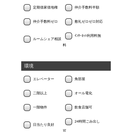
定期借家借地権
仲介手数料半額
仲介手数料ゼロ
敷礼ゼロゼロ対応
ｲﾝﾀｰﾈｯﾄ利用料無
ルームシェア相談
料
環境
エレベーター
角部屋
二階以上
オール電化
一階物件
飲食店舗可
24時間ごみ出し
日当たり良好
可