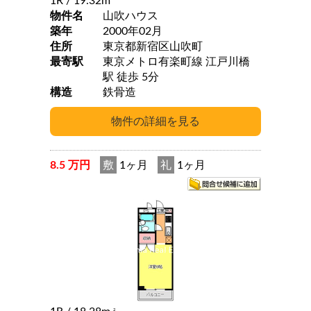
1R
/ 19.32m
物件名
山吹ハウス
築年
2000年02月
住所
東京都新宿区山吹町
最寄駅
東京メトロ有楽町線 江戸川橋
駅 徒歩 5分
構造
鉄骨造
8.5 万円
敷
1ヶ月
礼
1ヶ月
2