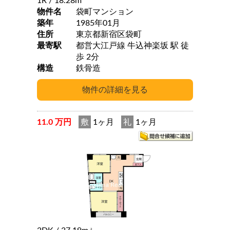
1R
/ 18.28m
物件名
袋町マンション
築年
1985年01月
住所
東京都新宿区袋町
最寄駅
都営大江戸線 牛込神楽坂 駅 徒
歩 2分
構造
鉄骨造
11.0 万円
敷
1ヶ月
礼
1ヶ月
2