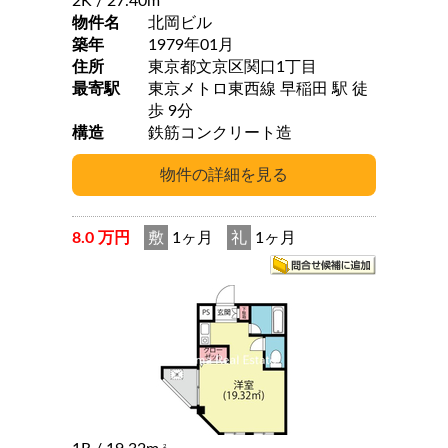
2K
/ 27.40m
物件名
北岡ビル
築年
1979年01月
住所
東京都文京区関口1丁目
最寄駅
東京メトロ東西線 早稲田 駅 徒
歩 9分
構造
鉄筋コンクリート造
8.0 万円
敷
1ヶ月
礼
1ヶ月
2