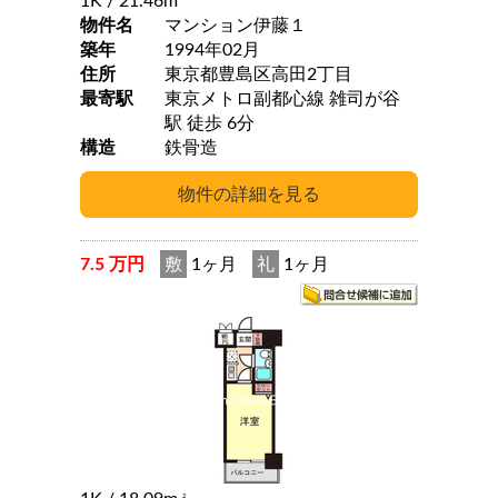
1K
/ 21.46m
物件名
マンション伊藤１
築年
1994年02月
住所
東京都豊島区高田2丁目
最寄駅
東京メトロ副都心線 雑司が谷
駅 徒歩 6分
構造
鉄骨造
7.5 万円
敷
1ヶ月
礼
1ヶ月
2