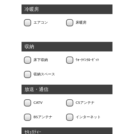
冷暖房
エアコン
床暖房
収納
床下収納
ｳｫｰｸｲﾝｸﾛｰｾﾞｯﾄ
収納スペース
放送・通信
CATV
CSアンテナ
BSアンテナ
インターネット
ｾｷｭﾘﾃｨｰ