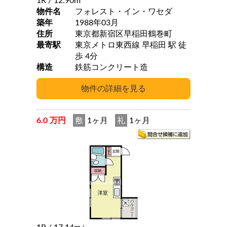
1R
/ 12.90m
物件名
フォレスト・イン・ワセダ
築年
1988年03月
住所
東京都新宿区早稲田鶴巻町
最寄駅
東京メトロ東西線 早稲田 駅 徒
歩 4分
構造
鉄筋コンクリート造
6.0 万円
敷
1ヶ月
礼
1ヶ月
2