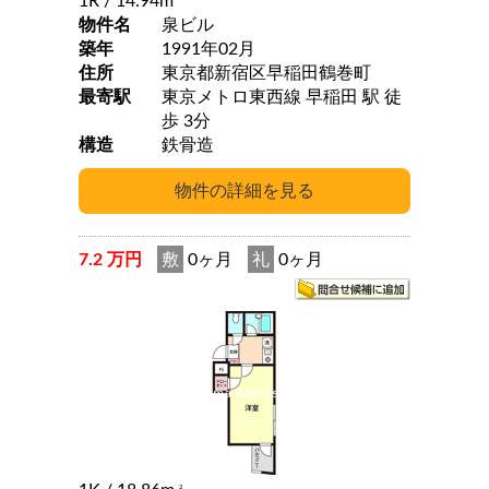
1R
/ 14.94m
物件名
泉ビル
築年
1991年02月
住所
東京都新宿区早稲田鶴巻町
最寄駅
東京メトロ東西線 早稲田 駅 徒
歩 3分
構造
鉄骨造
7.2 万円
敷
0ヶ月
礼
0ヶ月
2