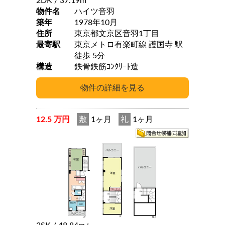
2DK
/ 37.19m
物件名
ハイツ音羽
築年
1978年10月
住所
東京都文京区音羽1丁目
最寄駅
東京メトロ有楽町線 護国寺 駅
徒歩 5分
構造
鉄骨鉄筋ｺﾝｸﾘｰﾄ造
12.5 万円
敷
1ヶ月
礼
1ヶ月
2