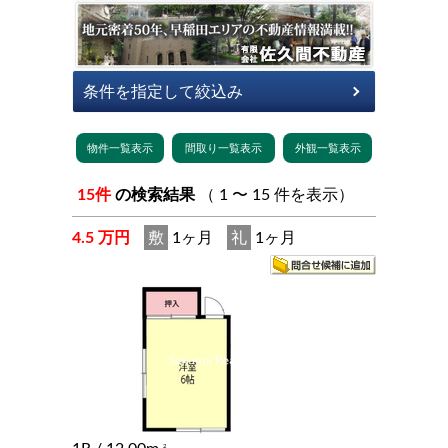
15件
の検索結果
（ 1 〜 15 件を表示）
4.5 万円
敷
1ヶ月
礼
1ヶ月
2