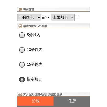
m
〜
m
2
2
5分以内
10分以内
15分以内
指定無し
沿線
住所