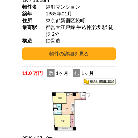
1R
/ 18.28m
物件名
袋町マンション
築年
1985年01月
住所
東京都新宿区袋町
最寄駅
都営大江戸線 牛込神楽坂 駅 徒
歩 2分
構造
鉄骨造
11.0 万円
敷
1ヶ月
礼
1ヶ月
2