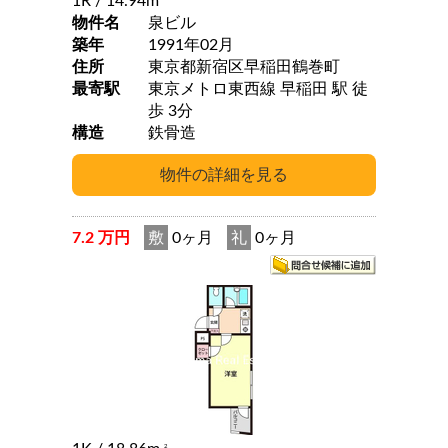
1R
/ 14.94m
物件名
泉ビル
築年
1991年02月
住所
東京都新宿区早稲田鶴巻町
最寄駅
東京メトロ東西線 早稲田 駅 徒
歩 3分
構造
鉄骨造
7.2 万円
敷
0ヶ月
礼
0ヶ月
2