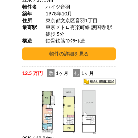
2DK
/ 37.19m
物件名
ハイツ音羽
築年
1978年10月
住所
東京都文京区音羽1丁目
最寄駅
東京メトロ有楽町線 護国寺 駅
徒歩 5分
構造
鉄骨鉄筋ｺﾝｸﾘｰﾄ造
12.5 万円
敷
1ヶ月
礼
1ヶ月
2