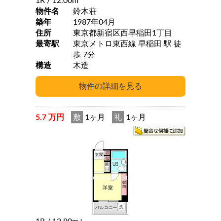
1R
/ 12.00m
物件名
鈴木荘
築年
1987年04月
住所
東京都新宿区西早稲田1丁目
最寄駅
東京メトロ東西線 早稲田 駅 徒
歩 7分
構造
木造
5.7 万円
敷
1ヶ月
礼
1ヶ月
2