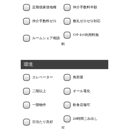
定期借家借地権
仲介手数料半額
仲介手数料ゼロ
敷礼ゼロゼロ対応
ｲﾝﾀｰﾈｯﾄ利用料無
ルームシェア相談
料
環境
エレベーター
角部屋
二階以上
オール電化
一階物件
飲食店舗可
24時間ごみ出し
日当たり良好
可