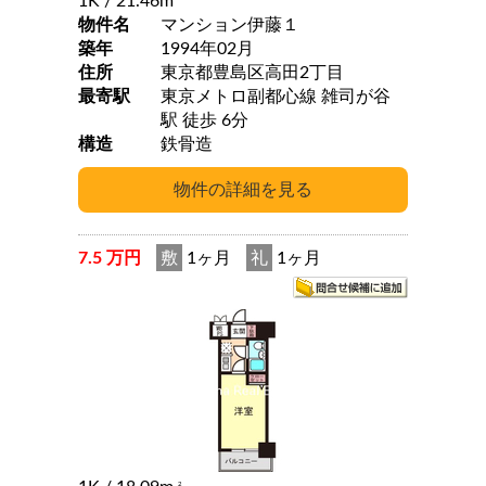
1K
/ 21.46m
物件名
マンション伊藤１
築年
1994年02月
住所
東京都豊島区高田2丁目
最寄駅
東京メトロ副都心線 雑司が谷
駅 徒歩 6分
構造
鉄骨造
7.5 万円
敷
1ヶ月
礼
1ヶ月
2