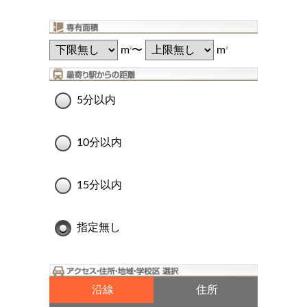
m
〜
m
2
2
5分以内
10分以内
15分以内
指定無し
沿線
住所