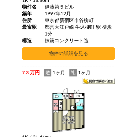
1K
/ 18.86m
物件名
伊藤第５ビル
築年
1997年12月
住所
東京都新宿区市谷柳町
最寄駅
都営大江戸線 牛込柳町 駅 徒歩
1分
構造
鉄筋コンクリート造
7.3 万円
敷
1ヶ月
礼
1ヶ月
2