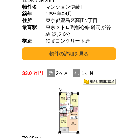
1LDK
/ 34.48m
物件名
マンション伊藤Ⅱ
築年
1995年04月
住所
東京都豊島区高田2丁目
最寄駅
東京メトロ副都心線 雑司が谷
駅 徒歩 6分
構造
鉄筋コンクリート造
33.0 万円
敷
2ヶ月
礼
1ヶ月
2