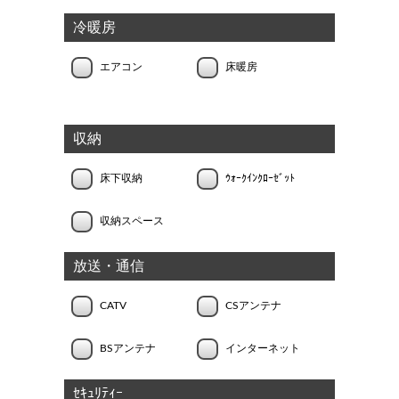
冷暖房
エアコン
床暖房
収納
床下収納
ｳｫｰｸｲﾝｸﾛｰｾﾞｯﾄ
収納スペース
放送・通信
CATV
CSアンテナ
BSアンテナ
インターネット
ｾｷｭﾘﾃｨｰ