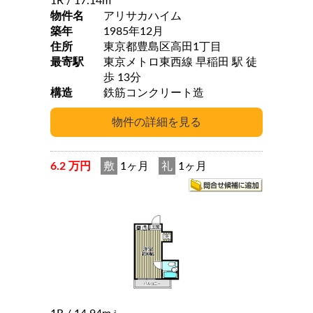
1R
/ 17.14m
物件名
アリサカハイム
築年
1985年12月
住所
東京都豊島区高田1丁目
最寄駅
東京メトロ東西線 早稲田 駅 徒
歩 13分
構造
鉄筋コンクリート造
6.2 万円
敷
1ヶ月
礼
1ヶ月
2