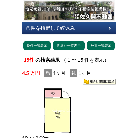
15件
の検索結果
（ 1 〜 15 件を表示）
4.5 万円
敷
1ヶ月
礼
1ヶ月
2