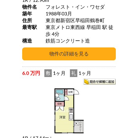
1R
/ 12.90m
物件名
フォレスト・イン・ワセダ
築年
1988年03月
住所
東京都新宿区早稲田鶴巻町
最寄駅
東京メトロ東西線 早稲田 駅 徒
歩 4分
構造
鉄筋コンクリート造
6.0 万円
敷
1ヶ月
礼
1ヶ月
2