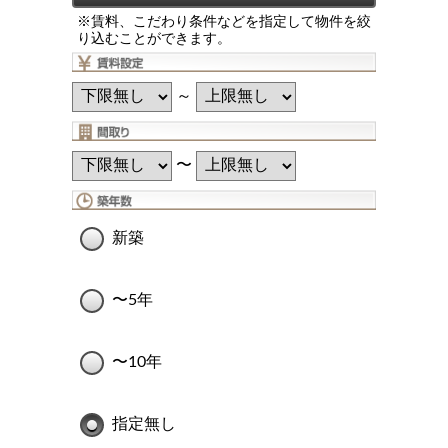
※賃料、こだわり条件などを指定して物件を絞
り込むことができます。
～
〜
新築
〜5年
〜10年
指定無し