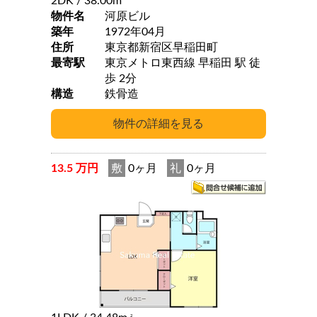
2DK
/ 38.00m
物件名
河原ビル
築年
1972年04月
住所
東京都新宿区早稲田町
最寄駅
東京メトロ東西線 早稲田 駅 徒
歩 2分
構造
鉄骨造
13.5 万円
敷
0ヶ月
礼
0ヶ月
2