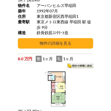
1K
/ 18.09m
物件名
アーバンヒルズ早稲田
築年
1992年07月
住所
東京都新宿区西早稲田1
最寄駅
東京メトロ東西線 早稲田 駅 徒
歩 9分
構造
鉄骨鉄筋ｺﾝｸﾘｰﾄ造
8.0 万円
敷
1ヶ月
礼
1ヶ月
2