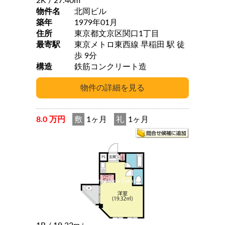
2K
/ 27.40m
物件名
北岡ビル
築年
1979年01月
住所
東京都文京区関口1丁目
最寄駅
東京メトロ東西線 早稲田 駅 徒
歩 9分
構造
鉄筋コンクリート造
8.0 万円
敷
1ヶ月
礼
1ヶ月
2