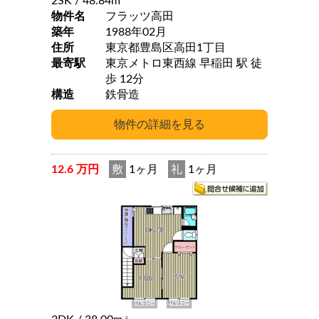
2SK
/ 48.84m
物件名
フラッツ高田
築年
1988年02月
住所
東京都豊島区高田1丁目
最寄駅
東京メトロ東西線 早稲田 駅 徒
歩 12分
構造
鉄骨造
12.6 万円
敷
1ヶ月
礼
1ヶ月
2