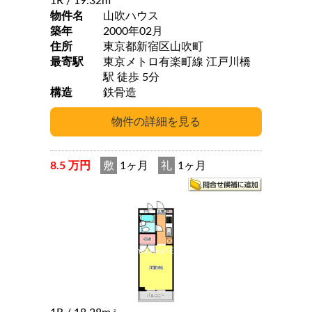
1R
/ 19.32m
物件名
山吹ハウス
築年
2000年02月
住所
東京都新宿区山吹町
最寄駅
東京メトロ有楽町線 江戸川橋
駅 徒歩 5分
構造
鉄骨造
8.5 万円
敷
1ヶ月
礼
1ヶ月
2