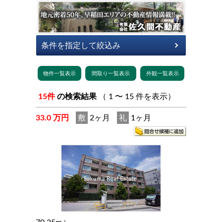
15件
の検索結果
（ 1 〜 15 件を表示）
33.0 万円
敷
2ヶ月
礼
1ヶ月
2