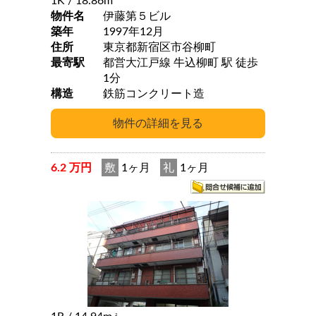
1K
/ 18.86m
物件名
伊藤第５ビル
築年
1997年12月
住所
東京都新宿区市谷柳町
最寄駅
都営大江戸線 牛込柳町 駅 徒歩
1分
構造
鉄筋コンクリート造
6.2 万円
敷
1ヶ月
礼
1ヶ月
2