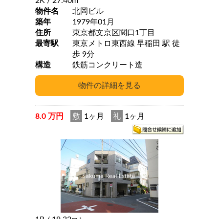
2K
/ 27.40m
物件名
北岡ビル
築年
1979年01月
住所
東京都文京区関口1丁目
最寄駅
東京メトロ東西線 早稲田 駅 徒
歩 9分
構造
鉄筋コンクリート造
8.0 万円
敷
1ヶ月
礼
1ヶ月
2