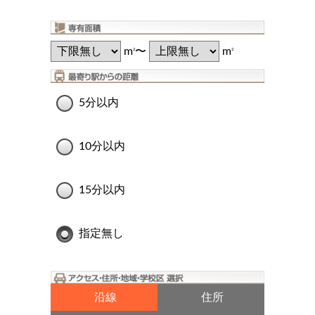
m
〜
m
2
2
5分以内
10分以内
15分以内
指定無し
沿線
住所