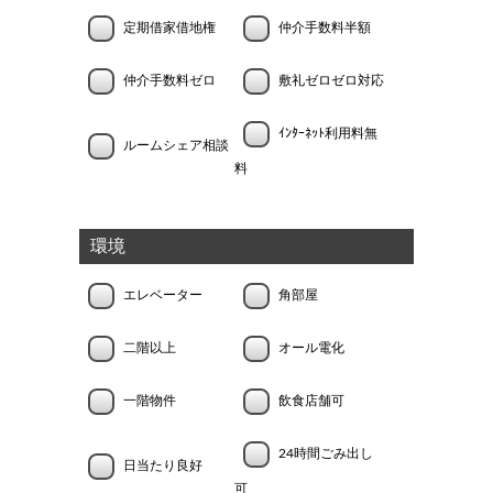
定期借家借地権
仲介手数料半額
仲介手数料ゼロ
敷礼ゼロゼロ対応
ｲﾝﾀｰﾈｯﾄ利用料無
ルームシェア相談
料
環境
エレベーター
角部屋
二階以上
オール電化
一階物件
飲食店舗可
24時間ごみ出し
日当たり良好
可