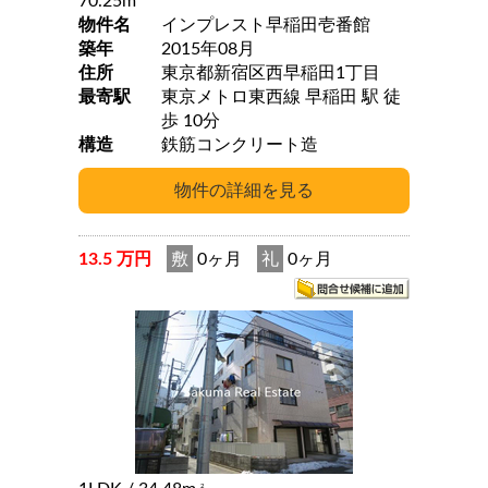
70.25m
物件名
インプレスト早稲田壱番館
築年
2015年08月
住所
東京都新宿区西早稲田1丁目
最寄駅
東京メトロ東西線 早稲田 駅 徒
歩 10分
構造
鉄筋コンクリート造
13.5 万円
敷
0ヶ月
礼
0ヶ月
2