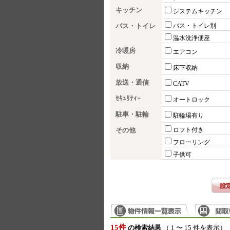
キッチン
システムキッチン
バス・トイレ
バス・トイレ別
温水洗浄便座
冷暖房
エアコン
収納
床下収納
放送・通信
CATV
ｾｷｭﾘﾃｨｰ
オートロック
駐車・駐輪
駐輪場有り
その他
ロフト付き
フローリング
子供可
15件
の検索結果
（ 1 〜 15 件を表示）