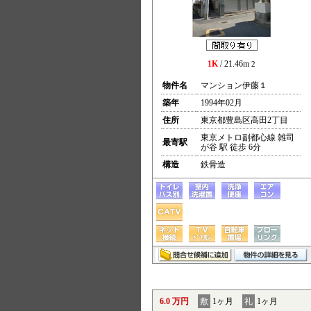
1K
/ 21.46m
2
物件名
マンション伊藤１
築年
1994年02月
住所
東京都豊島区高田2丁目
東京メトロ副都心線 雑司
最寄駅
が谷 駅 徒歩 6分
構造
鉄骨造
6.0 万円
敷
1ヶ月
礼
1ヶ月