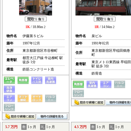
1K
/ 18.86m
1R
/ 14.94m
2
2
物件名
伊藤第５ビル
物件名
泉ビル
築年
1997年12月
築年
1991年02月
住所
東京都新宿区市谷柳町
東京都新宿区早稲田鶴巻
住所
町
都営大江戸線 牛込柳町 駅
最寄駅
徒歩 1分
東京メトロ東西線 早稲田
最寄駅
駅 徒歩 3分
構造
鉄筋コンクリート造
構造
鉄骨造
5.7 万円
敷
1ヶ月
礼
1ヶ月
4.5 万円
敷
1ヶ月
礼
1ヶ月