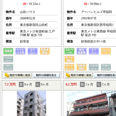
1R
/ 19.32m
1K
/ 18.09m
2
2
物件名
山吹ハウス
物件名
アーバンヒルズ早稲田
築年
2000年02月
築年
1992年07月
住所
東京都新宿区山吹町
住所
東京都新宿区西早稲田1
東京メトロ有楽町線 江戸
東京メトロ東西線 早稲田
最寄駅
最寄駅
川橋 駅 徒歩 5分
駅 徒歩 9分
構造
鉄骨造
構造
鉄骨鉄筋ｺﾝｸﾘｰﾄ造
7.2 万円
敷
0ヶ月
礼
0ヶ月
6.2 万円
敷
1ヶ月
礼
1ヶ月