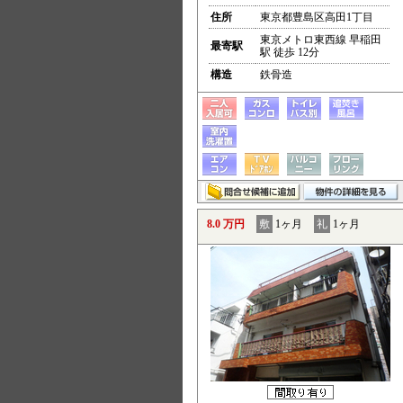
住所
東京都豊島区高田1丁目
東京メトロ東西線 早稲田
最寄駅
駅 徒歩 12分
構造
鉄骨造
8.0 万円
敷
1ヶ月
礼
1ヶ月