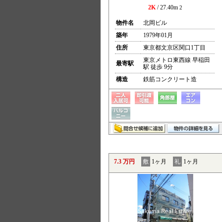
2K
/ 27.40m
2
物件名
北岡ビル
築年
1979年01月
住所
東京都文京区関口1丁目
東京メトロ東西線 早稲田
最寄駅
駅 徒歩 9分
構造
鉄筋コンクリート造
7.3 万円
敷
1ヶ月
礼
1ヶ月