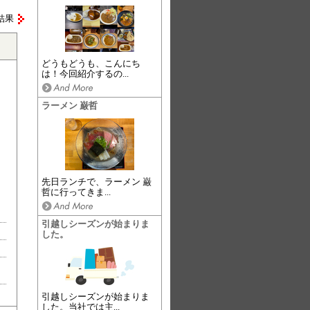
結果
どうもどうも、こんにち
は！今回紹介するの...
ラーメン 巌哲
先日ランチで、ラーメン 巌
哲に行ってきま...
引越しシーズンが始まりま
した。
引越しシーズンが始まりま
した。当社では主...