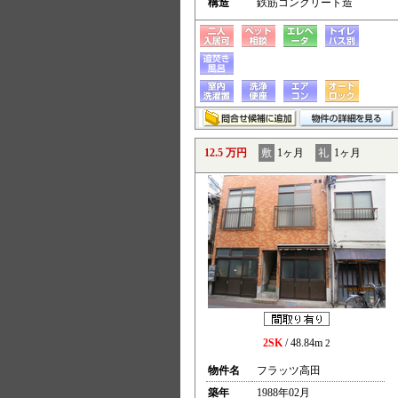
構造
鉄筋コンクリート造
12.5 万円
敷
1ヶ月
礼
1ヶ月
2SK
/ 48.84m
2
物件名
フラッツ高田
築年
1988年02月