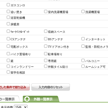
ガスコンロ
追い焚き
室内洗濯機置場
洗濯機置場
浴室乾燥機
床暖房
ｳｫｰｸｲﾝｸﾛｰｾﾞｯﾄ
収納スペース
CSアンテナ
BSアンテナ
インターネット
宅配ボックス
TVドアホン付き
監視・防犯カメ
バイク置場有り
駐車場有り
庭
専用庭
バルコニー
コインランドリー
外観タイル貼り
ルームシェア可
留学生相談
表示件数