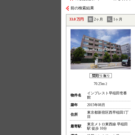
前の検索結果
33.0 万円
敷
2ヶ月
礼
1ヶ月
70.25m
2
インプレスト早稲田壱番
物件名
館
築年
2015年08月
東京都新宿区西早稲田1丁
住所
目
東京メトロ東西線 早稲田
最寄駅
駅 徒歩 10分