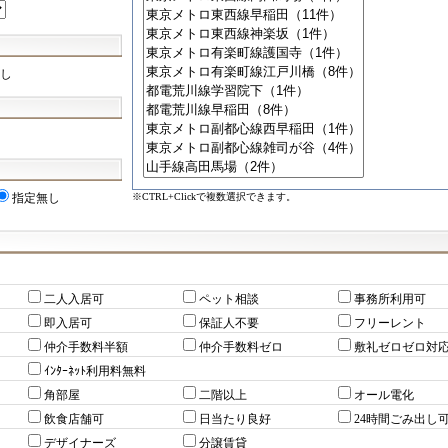
し
※CTRL+Clickで複数選択できます。
指定無し
二人入居可
ペット相談
事務所利用可
即入居可
保証人不要
フリーレント
仲介手数料半額
仲介手数料ゼロ
敷礼ゼロゼロ対
ｲﾝﾀｰﾈｯﾄ利用料無料
角部屋
二階以上
オール電化
飲食店舗可
日当たり良好
24時間ごみ出し
デザイナーズ
分譲賃貸