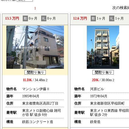
次の検索
1
13.5 万円
敷
0ヶ月
礼
0ヶ月
12.6 万円
敷
1ヶ月
礼
1ヶ月
1LDK
/ 34.48m
2DK
/ 38.00m
2
2
物件名
マンション伊藤Ⅱ
物件名
河原ビル
築年
1995年04月
築年
1972年04月
住所
東京都豊島区高田2丁目
住所
東京都新宿区早稲田町
東京メトロ副都心線 雑司
東京メトロ東西線 早稲田
最寄駅
最寄駅
が谷 駅 徒歩 6分
駅 徒歩 2分
構造
鉄筋コンクリート造
構造
鉄骨造