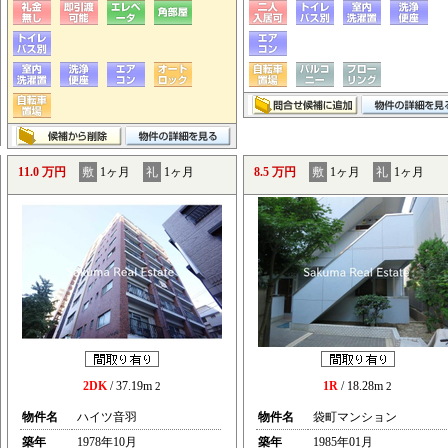
11.0 万円
敷
1ヶ月
礼
1ヶ月
8.5 万円
敷
1ヶ月
礼
1ヶ月
2DK
/ 37.19m
1R
/ 18.28m
2
2
物件名
ハイツ音羽
物件名
袋町マンション
築年
1978年10月
築年
1985年01月