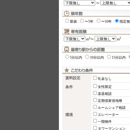
〜
新築
〜5年
〜10年
指定無
2
2
m
〜
m
5分以内
10分以内
15分以内
賃料設定
礼金なし
条件
女性限定
楽器相談
定期借家借地権
ルームシェア相談
環境
エレベーター
一階物件
タワーマンション