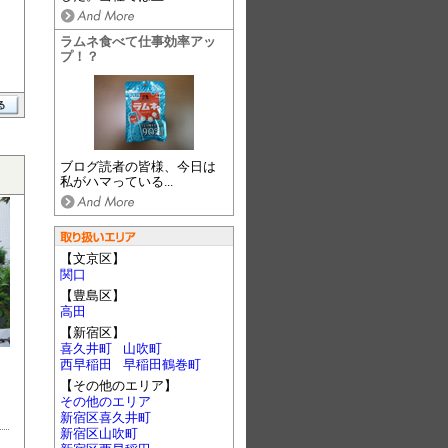
ラムネ食べて仕事効率アッ
プ！？
ブログ読者の皆様、今日は
私がハマっている...
【文京区】
関口
【豊島区】
高田
【新宿区】
喜久井町
山吹町
西早稲田
早稲田鶴巻町
【その他のエリア】
その他のエリア
新宿区喜久井町
新宿区山吹町