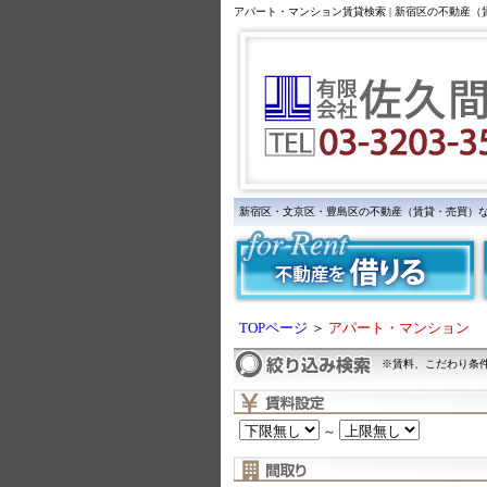
アパート・マンション賃貸検索 | 新宿区の不動産
新宿区・文京区・豊島区の不動産（賃貸・売買）
TOPページ
＞
アパート・マンション
※賃料、こだわり条
～