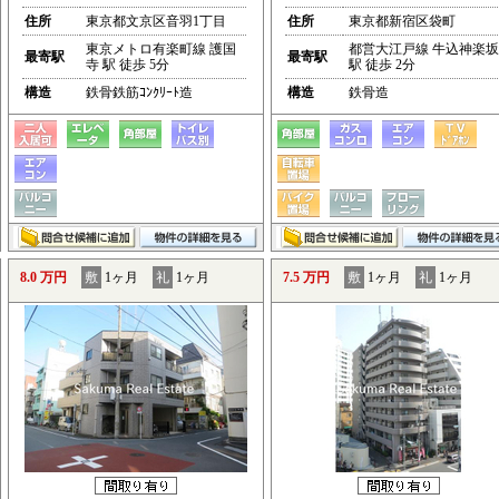
住所
東京都文京区音羽1丁目
住所
東京都新宿区袋町
東京メトロ有楽町線 護国
都営大江戸線 牛込神楽坂
最寄駅
最寄駅
寺 駅 徒歩 5分
駅 徒歩 2分
構造
鉄骨鉄筋ｺﾝｸﾘｰﾄ造
構造
鉄骨造
8.0 万円
敷
1ヶ月
礼
1ヶ月
7.5 万円
敷
1ヶ月
礼
1ヶ月